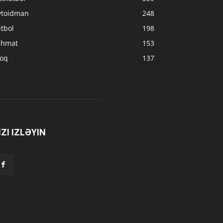
vtoidman
248
tbol
198
ahmat
153
loq
137
IZI IZLƏYIN