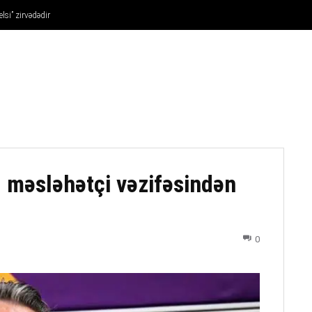
lsi” zirvədədir
FUTBOL
DÖYÜŞ NÖVLƏRI
ATLETIKA
BASKETBOL
ı məsləhətçi vəzifəsindən
0