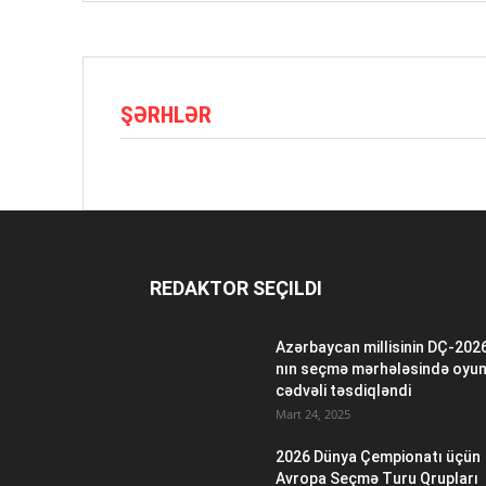
ŞƏRHLƏR
REDAKTOR SEÇILDI
Azərbaycan millisinin DÇ-202
nın seçmə mərhələsində oyu
cədvəli təsdiqləndi
Mart 24, 2025
2026 Dünya Çempionatı üçün
Avropa Seçmə Turu Qrupları