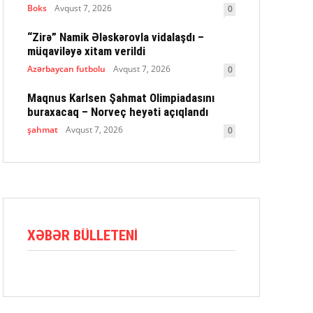
Boks
Avqust 7, 2026
0
“Zirə” Namik Ələskərovla vidalaşdı –
müqaviləyə xitam verildi
Azərbaycan futbolu
Avqust 7, 2026
0
Maqnus Karlsen Şahmat Olimpiadasını
buraxacaq – Norveç heyəti açıqlandı
şahmat
Avqust 7, 2026
0
XƏBƏR BÜLLETENI