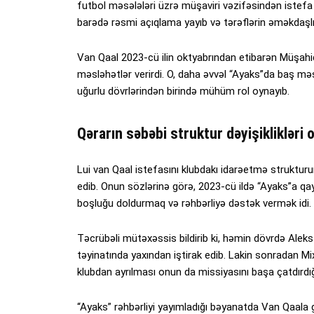
futbol məsələləri üzrə müşaviri vəzifəsindən istefa
barədə rəsmi açıqlama yayıb və tərəflərin əməkdaşl
Van Qaal 2023-cü ilin oktyabrından etibarən Müşahid
məsləhətlər verirdi. O, daha əvvəl “Ayaks”da baş məşqç
uğurlu dövrlərindən birində mühüm rol oynayıb.
Qərarın səbəbi struktur dəyişiklikləri 
Lui van Qaal istefasını klubdakı idarəetmə strukturu
edib. Onun sözlərinə görə, 2023-cü ildə “Ayaks”a 
boşluğu doldurmaq və rəhbərliyə dəstək vermək idi.
Təcrübəli mütəxəssis bildirib ki, həmin dövrdə Alek
təyinatında yaxından iştirak edib. Lakin sonradan M
klubdan ayrılması onun da missiyasını başa çatdırd
“Ayaks” rəhbərliyi yayımladığı bəyanatda Van Qaala 