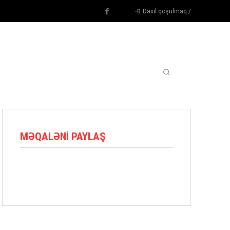
Daxil qoşulmaq /
TENNIS
DIGƏR
OYUNÇULAR
BLOQ
MORE
MƏQALƏNI PAYLAŞ