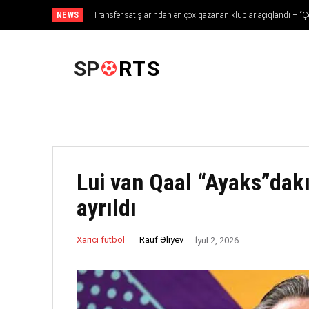
NEWS
Transfer satışlarından ən çox qazanan klublar açıqlandı – “Çe
ANA SƏHIFƏ
SP
RTS
Lui van Qaal “Ayaks”dak
ayrıldı
Rauf Əliyev
Xarici futbol
İyul 2, 2026