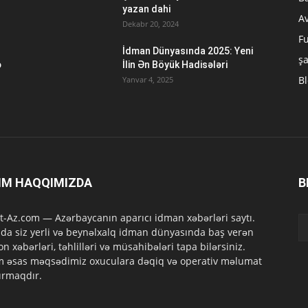
yazan dahi
A
Dekabr 20, 2024
Fu
İdman Dünyasında 2025: Yeni
ş
ə
İlin Ən Böyük Hadisələri
B
Yanvar 4, 2025
IM HAQQIMIZDA
B
t-Az.com — Azərbaycanın aparıcı idman xəbərləri saytı.
da siz yerli və beynəlxalq idman dünyasında baş verən
on xəbərləri, təhlilləri və müsahibələri tapa bilərsiniz.
m əsas məqsədimiz oxuculara dəqiq və operativ məlumat
ırmaqdır.