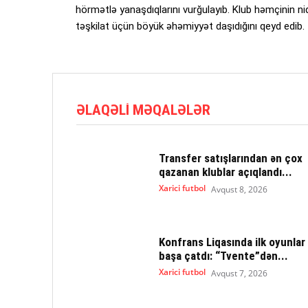
hörmətlə yanaşdıqlarını vurğulayıb. Klub həmçinin ni
təşkilat üçün böyük əhəmiyyət daşıdığını qeyd edib.
ƏLAQƏLI MƏQALƏLƏR
Transfer satışlarından ən çox
qazanan klublar açıqlandı...
Xarici futbol
Avqust 8, 2026
Konfrans Liqasında ilk oyunlar
başa çatdı: “Tvente”dən...
Xarici futbol
Avqust 7, 2026