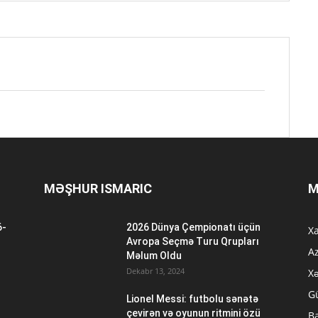
MƏŞHUR ISMARIC
M
6-
2026 Dünya Çempionatı üçün
Xa
n
Avropa Seçmə Turu Qrupları
A
Məlum Oldu
Dekabr 13, 2024
Xə
G
Lionel Messi: futbolu sənətə
çevirən və oyunun ritmini özü
B