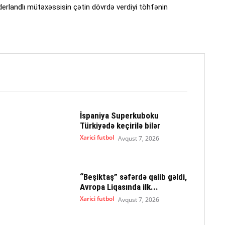
derlandlı mütəxəssisin çətin dövrdə verdiyi töhfənin
İspaniya Superkuboku
Türkiyədə keçirilə bilər
Xarici futbol
Avqust 7, 2026
“Beşiktaş” səfərdə qalib gəldi,
Avropa Liqasında ilk...
Xarici futbol
Avqust 7, 2026