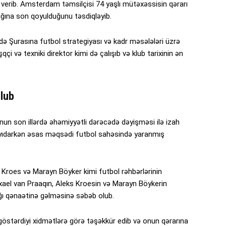
 verib. Amsterdam təmsilçisi 74 yaşlı mütəxəssisin qərarı
ığına son qoyulduğunu təsdiqləyib.
ə Şurasına futbol strategiyası və kadr məsələləri üzrə
i və texniki direktor kimi də çalışıb və klub tarixinin ən
olub
nun son illərdə əhəmiyyətli dərəcədə dəyişməsi ilə izah
qayıdarkən əsas məqsədi futbol sahəsində yaranmış
s Kroes və Marayn Böyker kimi futbol rəhbərlərinin
ixael van Praaqın, Aleks Kroesin və Marayn Böykerin
ığı qənaətinə gəlməsinə səbəb olub.
göstərdiyi xidmətlərə görə təşəkkür edib və onun qərarına