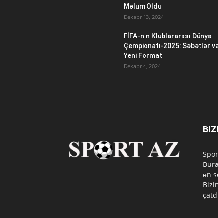
Məlum Oldu
Dekabr 13, 2024
FİFA-nın Klublararası Dünya
Çempionatı-2025: Səbətlər v
Yeni Format
Dekabr 4, 2024
BIZ
Spor
Bura
ən s
Bizi
çatd