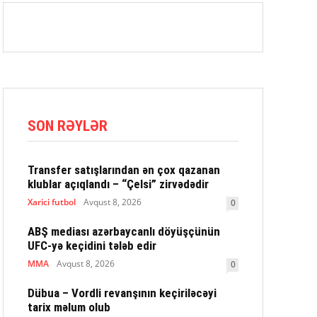
SON RƏYLƏR
Transfer satışlarından ən çox qazanan
klublar açıqlandı – “Çelsi” zirvədədir
Xarici futbol
Avqust 8, 2026
0
ABŞ mediası azərbaycanlı döyüşçünün
UFC-yə keçidini tələb edir
MMA
Avqust 8, 2026
0
Dübua – Vordli revanşının keçiriləcəyi
tarix məlum olub