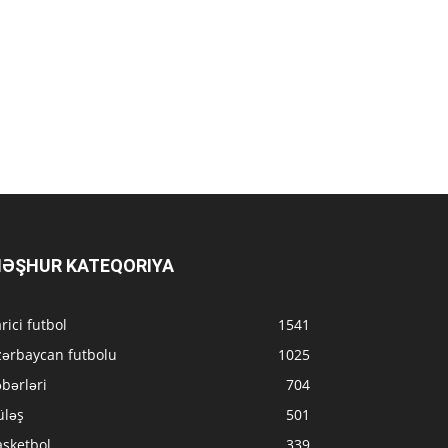
ƏŞHUR KATEQORIYA
rici futbol
1541
zərbaycan futbolu
1025
bərləri
704
üləş
501
asketbol
339