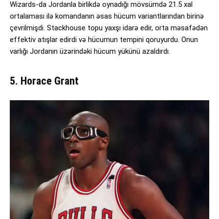
Wizards-da Jordanla birlikdə oynadığı mövsümdə 21.5 xal
ortalaması ilə komandanın əsas hücum variantlarından birinə
çevrilmişdi. Stackhouse topu yaxşı idarə edir, orta məsafədən
effektiv atışlar edirdi və hücumun tempini qoruyurdu. Onun
varlığı Jordanın üzərindəki hücum yükünü azaldırdı.
5. Horace Grant