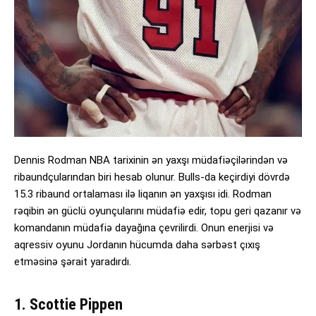
Dennis Rodman NBA tarixinin ən yaxşı müdafiəçilərindən və
ribaundçularından biri hesab olunur. Bulls-da keçirdiyi dövrdə
15.3 ribaund ortalaması ilə liqanın ən yaxşısı idi. Rodman
rəqibin ən güclü oyunçularını müdafiə edir, topu geri qazanır və
komandanın müdafiə dayağına çevrilirdi. Onun enerjisi və
aqressiv oyunu Jordanın hücumda daha sərbəst çıxış
etməsinə şərait yaradırdı.
1. Scottie Pippen