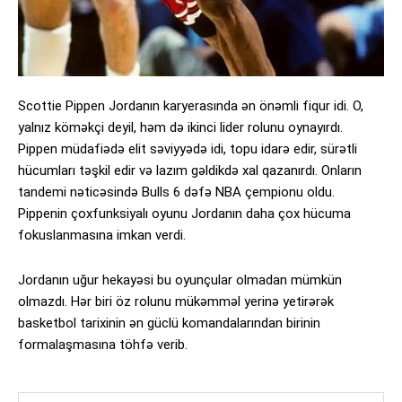
Scottie Pippen Jordanın karyerasında ən önəmli fiqur idi. O,
yalnız köməkçi deyil, həm də ikinci lider rolunu oynayırdı.
Pippen müdafiədə elit səviyyədə idi, topu idarə edir, sürətli
hücumları təşkil edir və lazım gəldikdə xal qazanırdı. Onların
tandemi nəticəsində Bulls 6 dəfə NBA çempionu oldu.
Pippenin çoxfunksiyalı oyunu Jordanın daha çox hücuma
fokuslanmasına imkan verdi.
Jordanın uğur hekayəsi bu oyunçular olmadan mümkün
olmazdı. Hər biri öz rolunu mükəmməl yerinə yetirərək
basketbol tarixinin ən güclü komandalarından birinin
formalaşmasına töhfə verib.