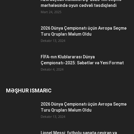
mərhələsində oyun cədvəli təsdiqləndi
Mart 24, 2025
2026 Dünya Çempionatı üçün Avropa Seçmə
Turu Qrupları Məlum Oldu
Dekabr 13, 2024
FİFA-nın Klublararası Dünya
Çempionatı-2025: Səbətlər və Yeni Format
Dekabr 4, 2024
MƏŞHUR ISMARIC
2026 Dünya Çempionatı üçün Avropa Seçmə
Turu Qrupları Məlum Oldu
Dekabr 13, 2024
Lionel Messi: futbolu sənətə çevirən və