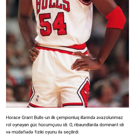
Horace Grant Bulls-un ilk çempionluq illərində əvəzolunmaz
rol oynayan güc hücumçusu idi. O, ribaundlarda dominant idi
və müdafiədə fiziki oyunu ilə seçilirdi.