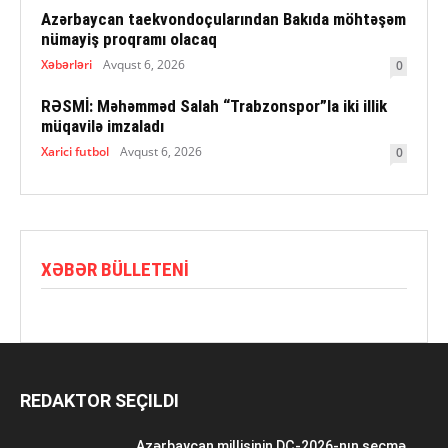
Azərbaycan taekvondoçularından Bakıda möhtəşəm
nümayiş proqramı olacaq
Xəbərləri
Avqust 6, 2026
0
RƏSMİ: Məhəmməd Salah “Trabzonspor”la iki illik
müqavilə imzaladı
Xarici futbol
Avqust 6, 2026
0
XƏBƏR BÜLLETENI
REDAKTOR SEÇILDI
Azərbaycan millisinin DÇ-2026-nın seçmə