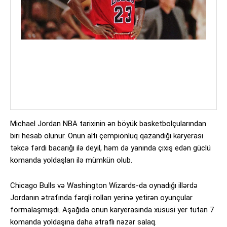
Michael Jordan NBA tarixinin ən böyük basketbolçularından
biri hesab olunur. Onun altı çempionluq qazandığı karyerası
təkcə fərdi bacarığı ilə deyil, həm də yanında çıxış edən güclü
komanda yoldaşları ilə mümkün olub.
Chicago Bulls və Washington Wizards-da oynadığı illərdə
Jordanın ətrafında fərqli rolları yerinə yetirən oyunçular
formalaşmışdı. Aşağıda onun karyerasında xüsusi yer tutan 7
komanda yoldaşına daha ətraflı nəzər salaq.