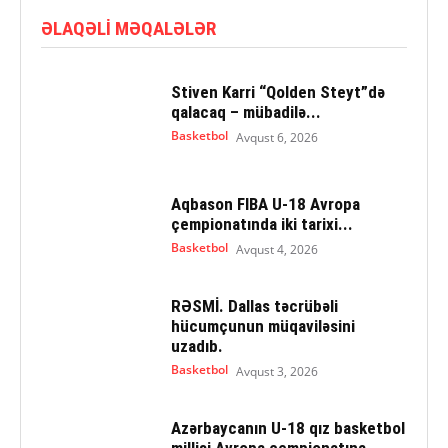
ƏLAQƏLI MƏQALƏLƏR
Stiven Karri “Qolden Steyt”də
qalacaq – mübadilə...
Basketbol
Avqust 6, 2026
Aqbason FIBA U-18 Avropa
çempionatında iki tarixi...
Basketbol
Avqust 4, 2026
RƏSMİ. Dallas təcrübəli
hücumçunun müqaviləsini
uzadıb.
Basketbol
Avqust 3, 2026
Azərbaycanın U-18 qız basketbol
millisi Avropa çempionatına...