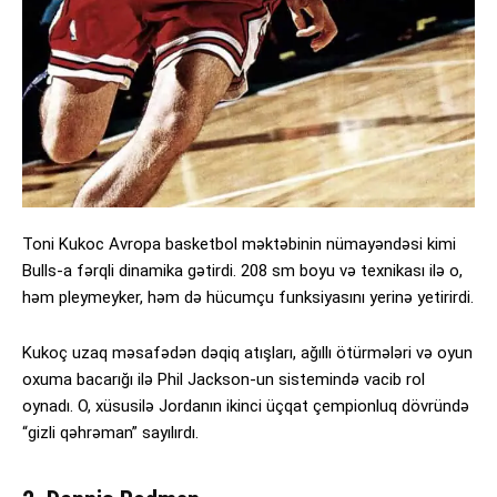
Toni Kukoc Avropa basketbol məktəbinin nümayəndəsi kimi
Bulls-a fərqli dinamika gətirdi. 208 sm boyu və texnikası ilə o,
həm pleymeyker, həm də hücumçu funksiyasını yerinə yetirirdi.
Kukoç uzaq məsafədən dəqiq atışları, ağıllı ötürmələri və oyun
oxuma bacarığı ilə Phil Jackson-un sistemində vacib rol
oynadı. O, xüsusilə Jordanın ikinci üçqat çempionluq dövründə
“gizli qəhrəman” sayılırdı.