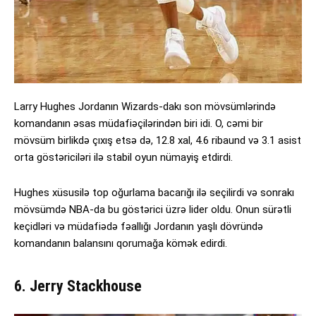
Larry Hughes Jordanın Wizards-dakı son mövsümlərində
komandanın əsas müdafiəçilərindən biri idi. O, cəmi bir
mövsüm birlikdə çıxış etsə də, 12.8 xal, 4.6 ribaund və 3.1 asist
orta göstəriciləri ilə stabil oyun nümayiş etdirdi.
Hughes xüsusilə top oğurlama bacarığı ilə seçilirdi və sonrakı
mövsümdə NBA-da bu göstərici üzrə lider oldu. Onun sürətli
keçidləri və müdafiədə fəallığı Jordanın yaşlı dövründə
komandanın balansını qorumağa kömək edirdi.
6. Jerry Stackhouse