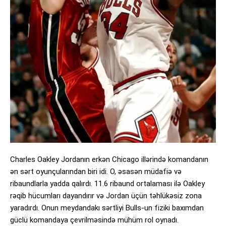
Charles Oakley Jordanın erkən Chicago illərində komandanın
ən sərt oyunçularından biri idi. O, əsasən müdafiə və
ribaundlarla yadda qalırdı. 11.6 ribaund ortalaması ilə Oakley
rəqib hücumları dayandırır və Jordan üçün təhlükəsiz zona
yaradırdı. Onun meydandakı sərtliyi Bulls-un fiziki baxımdan
güclü komandaya çevrilməsində mühüm rol oynadı.