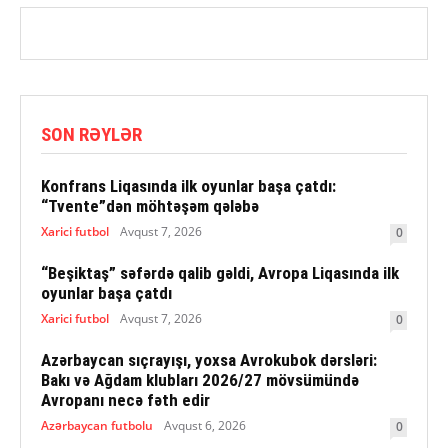
SON RƏYLƏR
Konfrans Liqasında ilk oyunlar başa çatdı:
“Tvente”dən möhtəşəm qələbə
Xarici futbol
Avqust 7, 2026
0
“Beşiktaş” səfərdə qalib gəldi, Avropa Liqasında ilk
oyunlar başa çatdı
Xarici futbol
Avqust 7, 2026
0
Azərbaycan sıçrayışı, yoxsa Avrokubok dərsləri:
Bakı və Ağdam klubları 2026/27 mövsümündə
Avropanı necə fəth edir
Azərbaycan futbolu
Avqust 6, 2026
0