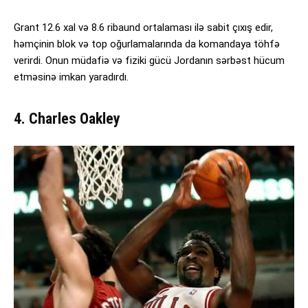
Grant 12.6 xal və 8.6 ribaund ortalaması ilə sabit çıxış edir,
həmçinin blok və top oğurlamalarında da komandaya töhfə
verirdi. Onun müdafiə və fiziki gücü Jordanın sərbəst hücum
etməsinə imkan yaradırdı.
4. Charles Oakley