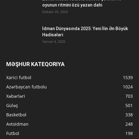
oyunun ritmini özü yazan dahi
Dekabr 20, 2024
İdman Dünyasında 2025: Yeni İlin Ən Böyük
Hadisələri
Yanvar 4, 2025
MƏŞHUR KATEQORIYA
Xarici futbol
1539
Azərbaycan futbolu
1024
Xəbərləri
703
Güləş
501
Basketbol
338
Avtoidman
248
Futbol
198