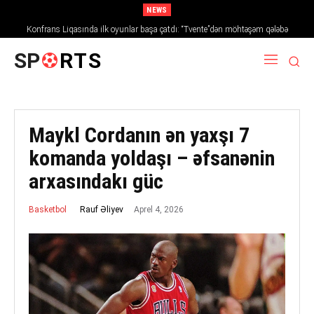
NEWS
Konfrans Liqasında ilk oyunlar başa çatdı: “Tvente”dən möhtəşəm qələbə
SP
RTS
Maykl Cordanın ən yaxşı 7
komanda yoldaşı – əfsanənin
arxasındakı güc
Aprel 4, 2026
Rauf Əliyev
Basketbol