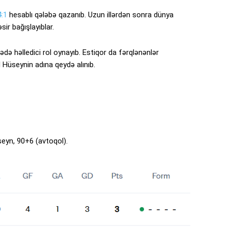
4:1
hesablı qələbə qazanıb. Uzun illərdən sonra dünya
ir bağışlayıblar.
ədə həlledici rol oynayıb. Estiqor da fərqlənənlər
l Hüseynin adına qeydə alınıb.
seyn, 90+6 (avtoqol).