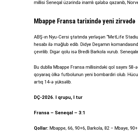
millisi Seneqal üzərində inamlı qələbə qazanıb, Norve
Mbappe Fransa tarixində yeni zirvədə
ABŞ-ın Nyu-Cersi ştatında yerləşən “MetLife Stadi
hesabı ilə məğlub edib. Didye Deşamın komandasın
çevrilib. Digər qolu isə Bredli Barkola vurub. Seneq
Bu dublla Mbappe Fransa millisindəki qol sayını 58-ə 
qoyaraq ölkə futbolunun yeni bombardiri olub. Hücu
artıq 14-ə yüksəlib.
DÇ-2026. I qrupu, I tur
Fransa – Seneqal – 3:1
Qollar:
Mbappe, 66, 90+6, Barkola, 82 – Mbaye, 90+