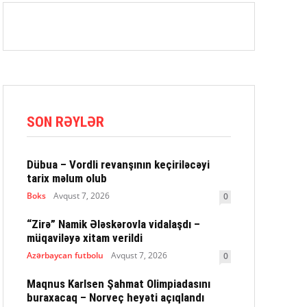
SON RƏYLƏR
Dübua – Vordli revanşının keçiriləcəyi
tarix məlum olub
Boks
Avqust 7, 2026
0
“Zirə” Namik Ələskərovla vidalaşdı –
müqaviləyə xitam verildi
Azərbaycan futbolu
Avqust 7, 2026
0
Maqnus Karlsen Şahmat Olimpiadasını
buraxacaq – Norveç heyəti açıqlandı