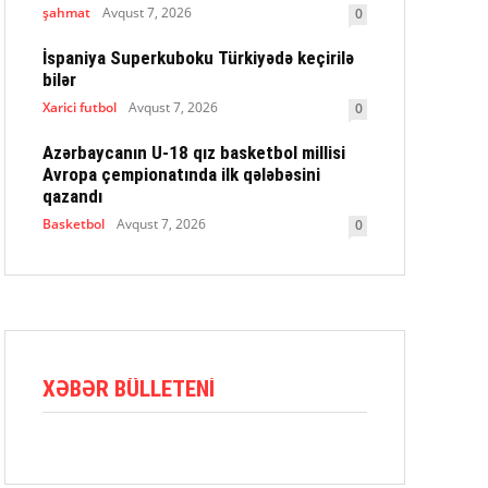
şahmat
Avqust 7, 2026
0
İspaniya Superkuboku Türkiyədə keçirilə
bilər
Xarici futbol
Avqust 7, 2026
0
Azərbaycanın U-18 qız basketbol millisi
Avropa çempionatında ilk qələbəsini
qazandı
Basketbol
Avqust 7, 2026
0
XƏBƏR BÜLLETENI