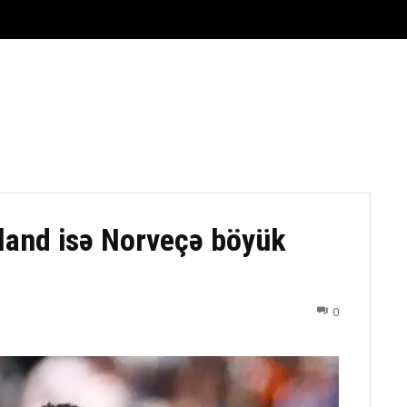
FUTBOL
DÖYÜŞ NÖVLƏRI
ATLETIKA
BASKETBOL
land isə Norveçə böyük
0