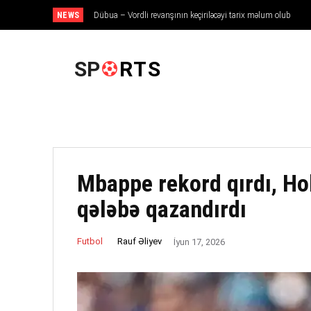
NEWS
Dübua – Vordli revanşının keçiriləcəyi tarix məlum olub
ANA SƏHIFƏ
SP
RTS
Mbappe rekord qırdı, Ho
qələbə qazandırdı
Rauf Əliyev
Futbol
İyun 17, 2026