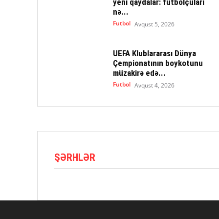
yeni qaydalar: futbolçuları
nə...
Futbol
Avqust 5, 2026
UEFA Klublararası Dünya
Çempionatının boykotunu
müzakirə edə...
Futbol
Avqust 4, 2026
ŞƏRHLƏR