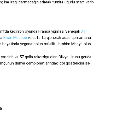
ç isə İraqı darmadağın edərək turnirə uğurlu start verib.
um”da keçirilən oyunda Fransa yığması Seneqalı
3:1
da
Kilian Mbappe
iki dəfə fərqlənərək əsas qəhrəmana
alın heyətində yeganə qolun müəllifi İbrahim Mbaye olub.
çatdırıb və 57 qolla rekordçu olan Olivye Jirunu geridə
mçunun dünya çempionatlarındakı qol göstəricisi isə
5.