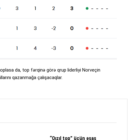
plasa da, top fərqinə görə qrup liderliyi Norveçin
allarını qazanmağa çalışacaqlar.
“Qızıl top” üçün əsas