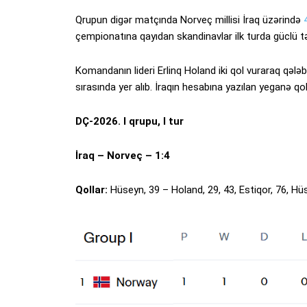
Qrupun digər matçında Norveç millisi İraq üzərində
çempionatına qayıdan skandinavlar ilk turda güclü təs
Komandanın lideri Erlinq Holand iki qol vuraraq qələb
sırasında yer alıb. İraqın hesabına yazılan yeganə qo
DÇ-2026. I qrupu, I tur
İraq – Norveç – 1:4
Qollar:
Hüseyn, 39 – Holand, 29, 43, Estiqor, 76, Hü