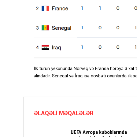
İlk turun yekununda Norveç və Fransa hərəyə 3 xal to
əlindədir. Seneqal və İraq isə növbəti oyunlarda ilk x
ƏLAQƏLI MƏQALƏLƏR
UEFA Avropa kuboklarında