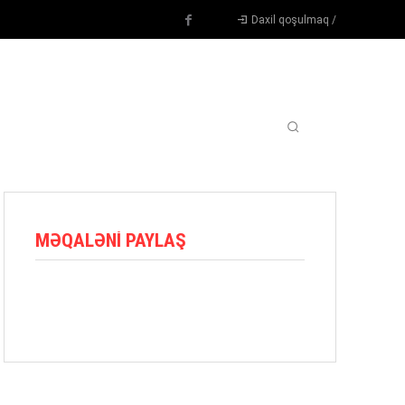
Daxil qoşulmaq /
TENNIS
DIGƏR
OYUNÇULAR
BLOQ
MORE
MƏQALƏNI PAYLAŞ