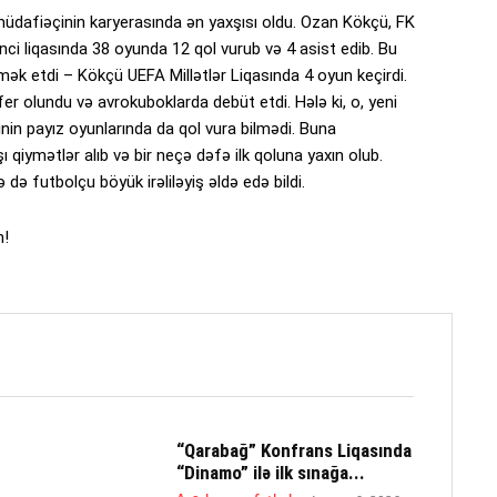
dafiəçinin karyerasında ən yaxşısı oldu. Ozan Kökçü, FK
ci liqasında 38 oyunda 12 qol vurub və 4 asist edib. Bu
ək etdi – Kökçü UEFA Millətlər Liqasında 4 oyun keçirdi.
er olundu və avrokuboklarda debüt etdi. Hələ ki, o, yeni
in payız oyunlarında da qol vura bilmədi. Buna
qiymətlər alıb və bir neçə dəfə ilk qoluna yaxın olub.
 də futbolçu böyük irəliləyiş əldə edə bildi.
n!
“Qarabağ” Konfrans Liqasında
“Dinamo” ilə ilk sınağa...