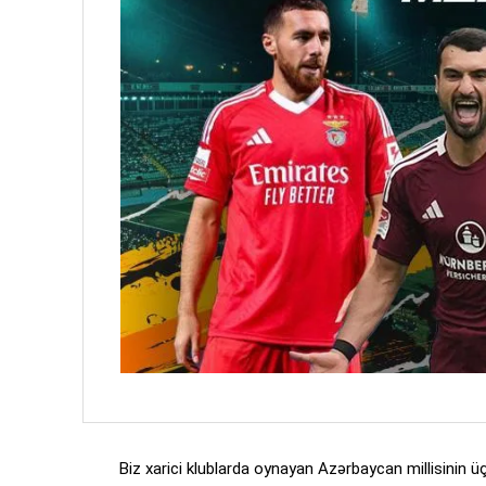
Biz xarici klublarda oynayan Azərbaycan millisinin