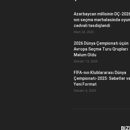
Azərbaycan millisinin DÇ-202
nın seçmə mərhələsində oyu
cədvəli təsdiqləndi
Mart 24, 2025
2026 Dünya Çempionatı üçün
Avropa Seçmə Turu Qrupları
Məlum Oldu
Dekabr 13, 2024
FİFA-nın Klublararası Dünya
Çempionatı-2025: Səbətlər v
Yeni Format
Dekabr 4, 2024
BIZ