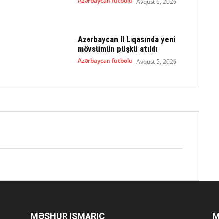
Azərbaycan futbolu
Avqust 6, 2026
Azərbaycan II Liqasında yeni
mövsümün püşkü atıldı
Azərbaycan futbolu
Avqust 5, 2026
MƏŞHUR ISMARIC
M