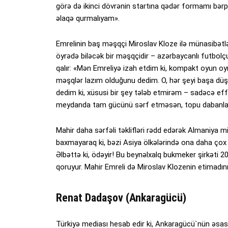
görə də ikinci dövrənin startına qədər formamı bə
əlaqə qurmalıyam».
Emrelinin baş məşqçi Miroslav Kloze ilə münasibətlə
öyrədə biləcək bir məşqçidir – azərbaycanlı futbol
qalır: «Mən Emreliyə izah etdim ki, kompakt oyun o
məşqlər lazım olduğunu dedim. O, hər şeyi başa dü
dedim ki, xüsusi bir şey tələb etmirəm – sadəcə eff
meydanda tam gücünü sərf etməsən, topu dabanla
Mahir daha sərfəli təklifləri rədd edərək Almaniya mi
baxmayaraq ki, bəzi Asiya ölkələrində ona daha çox 
Əlbəttə ki, ödəyir! Bu beynəlxalq bukmeker şirkəti 2
qoruyur. Mahir Emreli də Miroslav Klozenin etimadını 
Renat Dadaşov (Ankaragücü)
Türkiyə mediası hesab edir ki, Ankaragücü`nün əsa