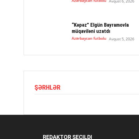
Azərbaycan futbolu
Avqust 6, 2026
“Kəpəz” Elgün Bayramovla
müqaviləni uzatdı
Azərbaycan futbolu
Avqust 5, 2026
ŞƏRHLƏR
REDAKTOR SEÇILDI