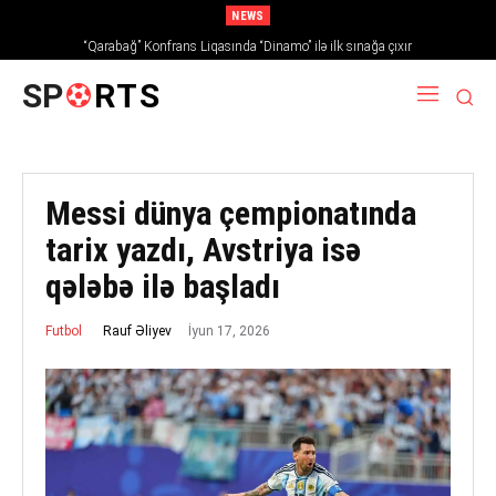
NEWS
“Qarabağ” Konfrans Liqasında “Dinamo” ilə ilk sınağa çıxır
SP
RTS
Messi dünya çempionatında
tarix yazdı, Avstriya isə
qələbə ilə başladı
İyun 17, 2026
Rauf Əliyev
Futbol