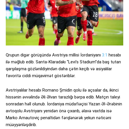
Qrupun digər görüşündə Avstriya millisi İordaniyanı
3:1
hesabı
ilə məğlub edib. Santa-Klaradakı “Levi’s Stadium”da baş tutan
qarşılaşma gözlənildiyindən daha çətin keçib və asiyalılar
favoritə ciddi müqavimət göstəriblər.
Avstriyalılar hesabı Romano Şmidin qolu ilə açsalar da, ikinci
hissənin əvvəlində Əli Əlvan tarazlığı bərpa edib. Matçın taleyi
sonradan həll olunub. İordaniya müdafiəçisi Yazan Əl-Ərəbinin
avtoqolu Avstriyanı yenidən önə çıxarıb, əlavə vaxtda isə
Marko Arnautoviç penaltidən fərqlənərək yekun nəticəni
müəyyənləşdirib.