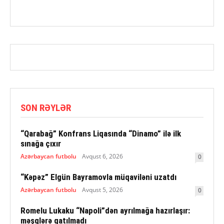
SON RƏYLƏR
“Qarabağ” Konfrans Liqasında “Dinamo” ilə ilk
sınağa çıxır
Azərbaycan futbolu
Avqust 6, 2026
0
“Kəpəz” Elgün Bayramovla müqaviləni uzatdı
Azərbaycan futbolu
Avqust 5, 2026
0
Romelu Lukaku “Napoli”dən ayrılmağa hazırlaşır:
məşqlərə qatılmadı