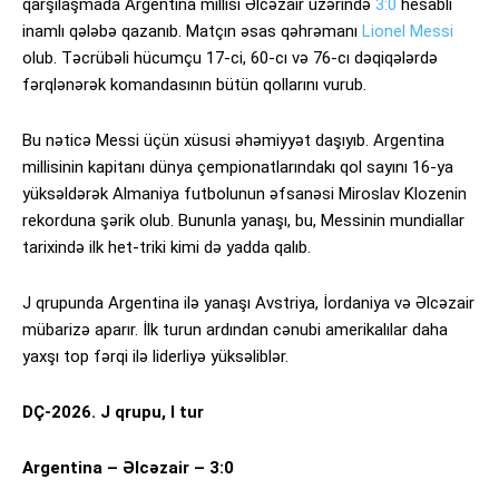
qarşılaşmada Argentina millisi Əlcəzair üzərində
3:0
hesablı
inamlı qələbə qazanıb. Matçın əsas qəhrəmanı
Lionel Messi
olub. Təcrübəli hücumçu 17-ci, 60-cı və 76-cı dəqiqələrdə
fərqlənərək komandasının bütün qollarını vurub.
Bu nəticə Messi üçün xüsusi əhəmiyyət daşıyıb. Argentina
millisinin kapitanı dünya çempionatlarındakı qol sayını 16-ya
yüksəldərək Almaniya futbolunun əfsanəsi Miroslav Klozenin
rekorduna şərik olub. Bununla yanaşı, bu, Messinin mundiallar
tarixində ilk het-triki kimi də yadda qalıb.
J qrupunda Argentina ilə yanaşı Avstriya, İordaniya və Əlcəzair
mübarizə aparır. İlk turun ardından cənubi amerikalılar daha
yaxşı top fərqi ilə liderliyə yüksəliblər.
DÇ-2026. J qrupu, I tur
Argentina – Əlcəzair – 3:0