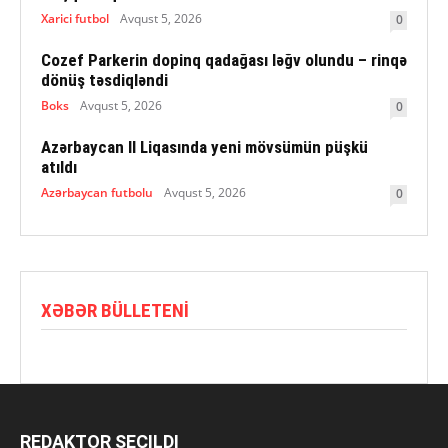
Xarici futbol
Avqust 5, 2026
0
Cozef Parkerin dopinq qadağası ləğv olundu – rinqə
dönüş təsdiqləndi
Boks
Avqust 5, 2026
0
Azərbaycan II Liqasında yeni mövsümün püşkü
atıldı
Azərbaycan futbolu
Avqust 5, 2026
0
XƏBƏR BÜLLETENI
REDAKTOR SEÇILDI