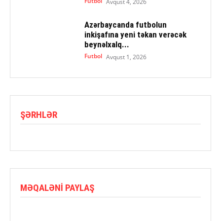
Futbol
Avqust 4, 2026
Azərbaycanda futbolun
inkişafına yeni təkan verəcək
beynəlxalq...
Futbol
Avqust 1, 2026
ŞƏRHLƏR
MƏQALƏNI PAYLAŞ