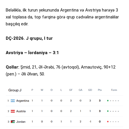
Beləliklə, ilk turun yekununda Argentina və Avstriya hərəyə 3
xal toplasa da, top fərqinə görə qrup cədvəlinə argentinalılar
başçılıq edir.
DÇ-2026. J qrupu, I tur
Avstriya – İordaniya – 3:1
Qollar:
Şmid, 21, Əl-Ərəbi, 76 (avtoqol), Arnautoviç, 90+12
(pen.) – Əli Əlvan, 50.