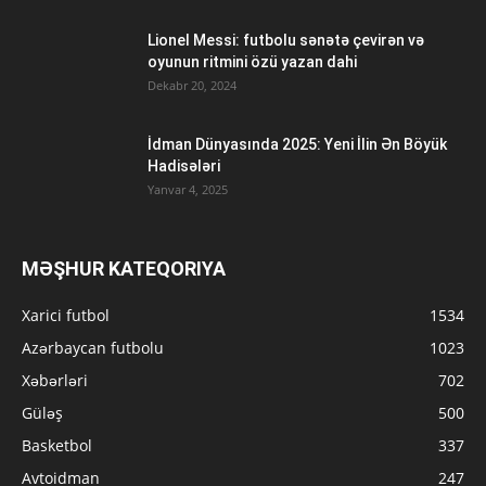
Lionel Messi: futbolu sənətə çevirən və
oyunun ritmini özü yazan dahi
Dekabr 20, 2024
İdman Dünyasında 2025: Yeni İlin Ən Böyük
Hadisələri
Yanvar 4, 2025
MƏŞHUR KATEQORIYA
Xarici futbol
1534
Azərbaycan futbolu
1023
Xəbərləri
702
Güləş
500
Basketbol
337
Avtoidman
247