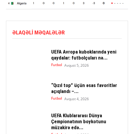
ƏLAQƏLI MƏQALƏLƏR
UEFA Avropa kuboklarında yeni
qaydalar: futbolçuları nə...
Futbol
Avqust 5, 2026
“Qızıl top” üçün əsas favoritlər
açıqlandı –...
Futbol
Avqust 4, 2026
UEFA Klublararası Dünya
Çempionatının boykotunu
müzakirə edə...