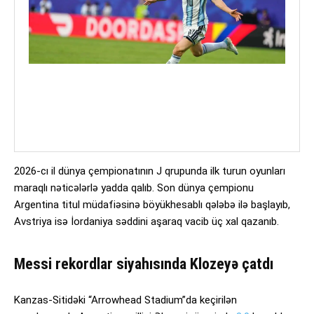
2026-cı il dünya çempionatının J qrupunda ilk turun oyunları
maraqlı nəticələrlə yadda qalıb. Son dünya çempionu
Argentina titul müdafiəsinə böyükhesablı qələbə ilə başlayıb,
Avstriya isə İordaniya səddini aşaraq vacib üç xal qazanıb.
Messi rekordlar siyahısında Klozeyə çatdı
Kanzas-Sitidəki “Arrowhead Stadium”da keçirilən