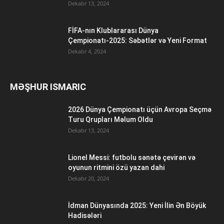
Dekabr 13, 2024
FİFA-nın Klublararası Dünya
Çempionatı-2025: Səbətlər və Yeni Format
Dekabr 4, 2024
MƏŞHUR ISMARIC
2026 Dünya Çempionatı üçün Avropa Seçmə
Turu Qrupları Məlum Oldu
Dekabr 13, 2024
Lionel Messi: futbolu sənətə çevirən və
oyunun ritmini özü yazan dahi
Dekabr 20, 2024
İdman Dünyasında 2025: Yeni İlin Ən Böyük
Hadisələri