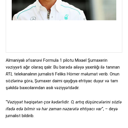
Almaniyalı əfsanəvi Formula 1 pilotu Mixael Şumaxerin
vəziyyəti ağır olaraq qalır. Bu barədə ailəyə yaxınlığı ilə tanınan
RTL
telekanalının jurnalisti Feliks Hörner məlumat verib. Onun
sözlərinə görə, Şumaxer daimi qayğıya ehtiyac duyur və tam
şəkildə baxıcılarından asılı vəziyyətdədir.
“
Vəziyyət həqiqətən çox kədərlidir. O, artıq düşüncələrini sözlə
ifadə edə bilmir və hər zaman nəzarətə ehtiyacı var
“, – deyə
jurnalist bildirib.