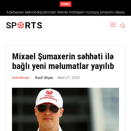
NEWS
Azərbaycan taekvondoçularından Bakıda möhtəşəm nümayiş proqramı olacaq
SP
RTS
Mixael Şumaxerin səhhəti ilə
bağlı yeni məlumatlar yayılıb
Mart 27, 2025
Rauf Əliyev
Avtoidman