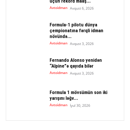
üçün rekord maaş...
Avtoidman
Avqust 6, 2026
Formula-1 pilotu dünya
çempionatına fərqli idman
növündə...
Avtoidman
Avqust 3, 2026
Fernando Alonso yenidən
“Alpine”ə qayıda bilər
Avtoidman
Avqust 3, 2026
Formula 1 mövsümün son iki
yarışını ləğv...
Avtoidman
İyul 30, 2026