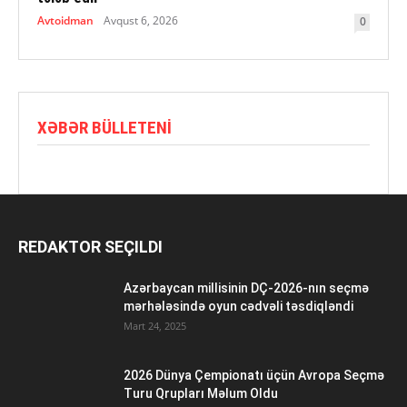
Avtoidman
Avqust 6, 2026
0
XƏBƏR BÜLLETENI
REDAKTOR SEÇILDI
Azərbaycan millisinin DÇ-2026-nın seçmə
mərhələsində oyun cədvəli təsdiqləndi
Mart 24, 2025
2026 Dünya Çempionatı üçün Avropa Seçmə
Turu Qrupları Məlum Oldu