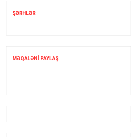
ŞƏRHLƏR
MƏQALƏNI PAYLAŞ