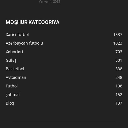
Yanvar 4, 2025
MƏŞHUR KATEQORIYA
Xarici futbol
1537
Azərbaycan futbolu
1023
Xəbərləri
703
Güləş
501
Basketbol
338
Avtoidman
248
Futbol
198
şahmat
152
Bloq
137