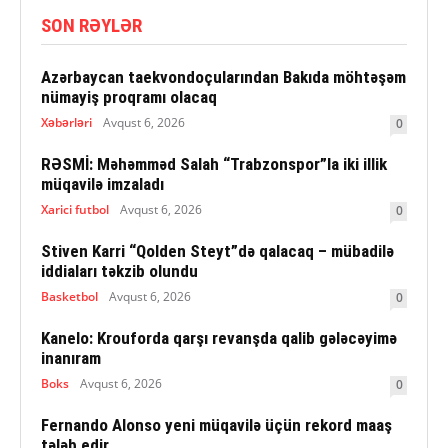
SON RƏYLƏR
Azərbaycan taekvondoçularından Bakıda möhtəşəm
nümayiş proqramı olacaq
Xəbərləri
Avqust 6, 2026
0
RƏSMİ: Məhəmməd Salah “Trabzonspor”la iki illik
müqavilə imzaladı
Xarici futbol
Avqust 6, 2026
0
Stiven Karri “Qolden Steyt”də qalacaq – mübadilə
iddiaları təkzib olundu
Basketbol
Avqust 6, 2026
0
Kanelo: Krouforda qarşı revanşda qalib gələcəyimə
inanıram
Boks
Avqust 6, 2026
0
Fernando Alonso yeni müqavilə üçün rekord maaş
tələb edir