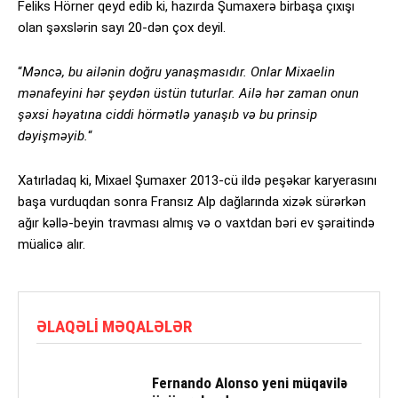
Feliks Hörner qeyd edib ki, hazırda Şumaxerə birbaşa çıxışı
olan şəxslərin sayı 20-dən çox deyil.
“
Məncə, bu ailənin doğru yanaşmasıdır. Onlar Mixaelin
mənafeyini hər şeydən üstün tuturlar. Ailə hər zaman onun
şəxsi həyatına ciddi hörmətlə yanaşıb və bu prinsip
dəyişməyib.
“
Xatırladaq ki, Mixael Şumaxer 2013-cü ildə peşəkar karyerasını
başa vurduqdan sonra Fransız Alp dağlarında xizək sürərkən
ağır kəllə-beyin travması almış və o vaxtdan bəri ev şəraitində
müalicə alır.
ƏLAQƏLI MƏQALƏLƏR
Fernando Alonso yeni müqavilə