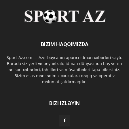
BIZIM HAQQIMIZDA
Sport-Az.com — Azərbaycanın aparıcı idman xəbərləri saytı.
Burada siz yerli və beynəlxalq idman dünyasında baş verən
ən son xəbərləri, təhlilləri və müsahibələri tapa bilərsiniz.
Bizim əsas məqsədimiz oxuculara dəqiq və operativ
məlumat çatdırmaqdır.
BIZI IZLƏYIN