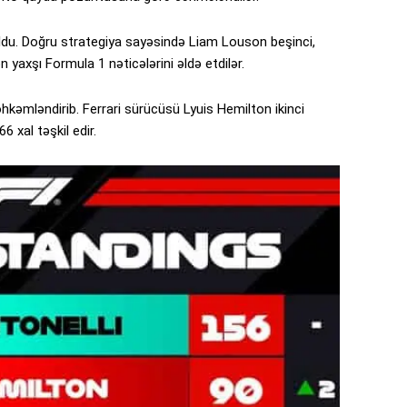
 oldu. Doğru strategiya sayəsində Liam Louson beşinci,
ən yaxşı Formula 1 nəticələrini əldə etdilər.
möhkəmləndirib. Ferrari sürücüsü Lyuis Hemilton ikinci
6 xal təşkil edir.