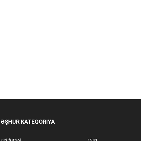
ƏŞHUR KATEQORIYA
rici futbol
1541