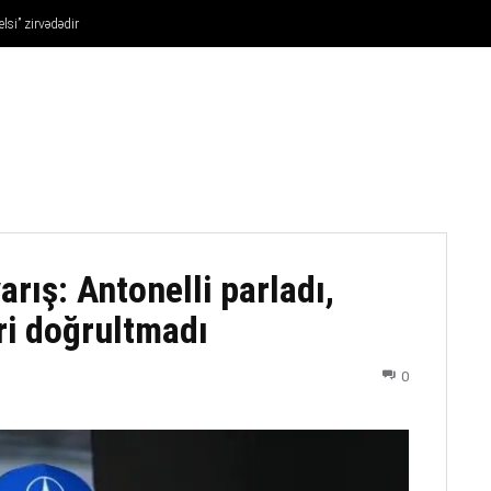
lsi” zirvədədir
FUTBOL
DÖYÜŞ NÖVLƏRI
ATLETIKA
BASKETBOL
ış: Antonelli parladı,
ri doğrultmadı
0