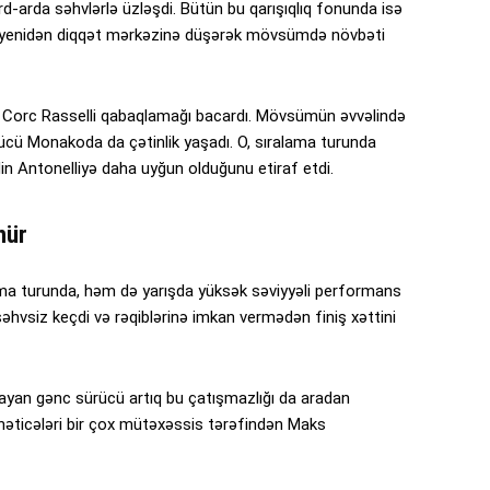
d-arda səhvlərlə üzləşdi. Bütün bu qarışıqlıq fonunda isə
 yenidən diqqət mərkəzinə düşərək mövsümdə növbəti
daşı Corc Rasselli qabaqlamağı bacardı. Mövsümün əvvəlində
rücü Monakoda da çətinlik yaşadı. O, sıralama turunda
din Antonelliyə daha uyğun olduğunu etiraf etdi.
nür
ma turunda, həm də yarışda yüksək səviyyəli performans
 səhvsiz keçdi və rəqiblərinə imkan vermədən finiş xəttini
ayan gənc sürücü artıq bu çatışmazlığı da aradan
 nəticələri bir çox mütəxəssis tərəfindən Maks