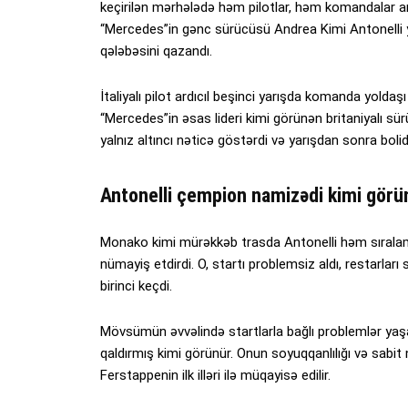
keçirilən mərhələdə həm pilotlar, həm komandalar ar
“Mercedes”in gənc sürücüsü Andrea Kimi Antonelli
qələbəsini qazandı.
İtaliyalı pilot ardıcıl beşinci yarışda komanda yol
“Mercedes”in əsas lideri kimi görünən britaniyalı sü
yalnız altıncı nəticə göstərdi və yarışdan sonra boli
Antonelli çempion namizədi kimi görü
Monako kimi mürəkkəb trasda Antonelli həm sırala
nümayiş etdirdi. O, startı problemsiz aldı, restarları
birinci keçdi.
Mövsümün əvvəlində startlarla bağlı problemlər yaş
qaldırmış kimi görünür. Onun soyuqqanlılığı və sabit
Ferstappenin ilk illəri ilə müqayisə edilir.