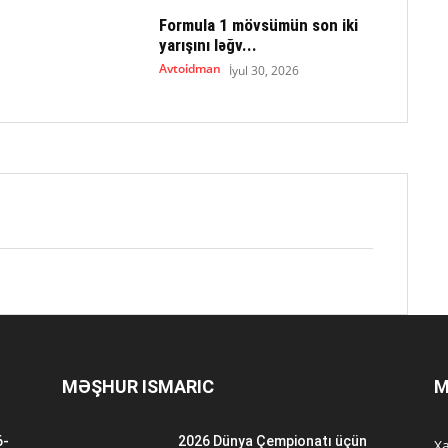
Formula 1 mövsümün son iki
yarışını ləğv...
Avtoidman
İyul 30, 2026
MƏŞHUR ISMARIC
M
6-
2026 Dünya Çempionatı üçün
Xa