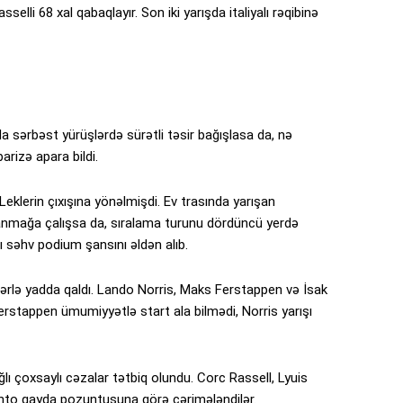
lli 68 xal qabaqlayır. Son iki yarışda italiyalı rəqibinə
 sərbəst yürüşlərdə sürətli təsir bağışlasa da, nə
rizə apara bildi.
Leklerin çıxışına yönəlmişdi. Ev trasında yarışan
anmağa çalışsa da, sıralama turunu dördüncü yerdə
ı səhv podium şansını əldən alıb.
rlə yadda qaldı. Lando Norris, Maks Ferstappen və İsak
erstappen ümumiyyətlə start ala bilmədi, Norris yarışı
ğlı çoxsaylı cəzalar tətbiq olundu. Corc Rassell, Lyuis
pinto qayda pozuntusuna görə cərimələndilər.