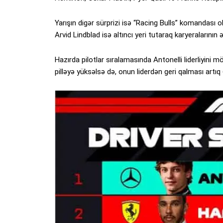
Yarışın digər sürprizi isə “Racing Bulls” komandası
Arvid Lindblad isə altıncı yeri tutaraq karyeralarının 
Hazırda pilotlar sıralamasında Antonelli liderliyini 
pilləyə yüksəlsə də, onun liderdən geri qalması artıq 6