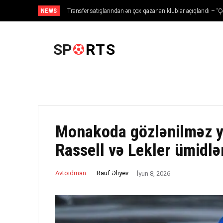
NEWS
Transfer satışlarından ən çox qazanan klublar açıqlandı – “Çe
ANA SƏHIFƏ
SP
RTS
Monakoda gözlənilməz yar
Rassell və Lekler ümidlə
Rauf Əliyev
Avtoidman
İyun 8, 2026