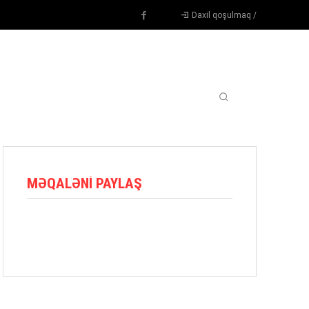
Daxil qoşulmaq /
TENNIS
DIGƏR
OYUNÇULAR
BLOQ
MORE
MƏQALƏNI PAYLAŞ