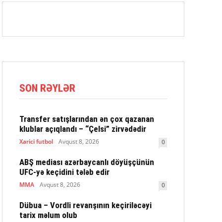
SON RƏYLƏR
Transfer satışlarından ən çox qazanan
klublar açıqlandı – “Çelsi” zirvədədir
Xarici futbol
Avqust 8, 2026
0
ABŞ mediası azərbaycanlı döyüşçünün
UFC-yə keçidini tələb edir
MMA
Avqust 8, 2026
0
Dübua – Vordli revanşının keçiriləcəyi
tarix məlum olub