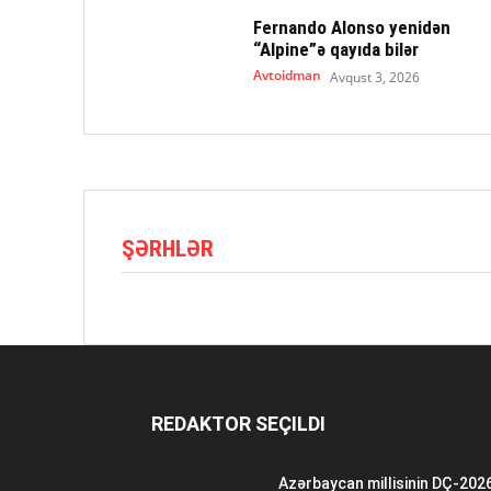
Fernando Alonso yenidən
“Alpine”ə qayıda bilər
Avtoidman
Avqust 3, 2026
ŞƏRHLƏR
REDAKTOR SEÇILDI
Azərbaycan millisinin DÇ-202