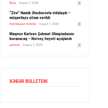
Boks
Avqust 7, 2026
0
“Zirə” Namik Ələskərovla vidalaşdı –
müqaviləyə xitam verildi
Azərbaycan futbolu
Avqust 7, 2026
0
Maqnus Karlsen Şahmat Olimpiadasını
buraxacaq – Norveç heyəti açıqlandı
şahmat
Avqust 7, 2026
0
XƏBƏR BÜLLETENI