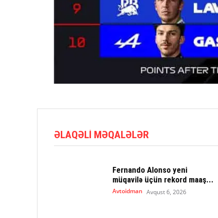
ƏLAQƏLI MƏQALƏLƏR
Fernando Alonso yeni
müqavilə üçün rekord maaş...
Avtoidman
Avqust 6, 2026