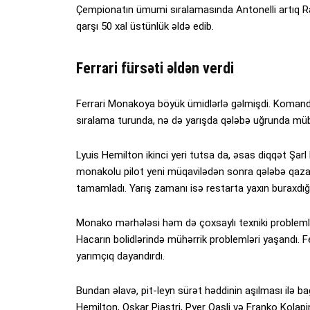
Çempionatın ümumi sıralamasında Antonelli artıq Rasse
qarşı 50 xal üstünlük əldə edib.
Ferrari fürsəti əldən verdi
Ferrari Monakoya böyük ümidlərlə gəlmişdi. Komanda
sıralama turunda, nə də yarışda qələbə uğrunda müba
Lyuis Hemilton ikinci yeri tutsa da, əsas diqqət Şarl 
monakolu pilot yeni müqavilədən sonra qələbə qaz
tamamladı. Yarış zamanı isə restarta yaxın buraxdığ
Monako mərhələsi həm də çoxsaylı texniki problemlə
Hacarın bolidlərində mühərrik problemləri yaşandı. F
yarımçıq dayandırdı.
Bundan əlavə, pit-leyn sürət həddinin aşılması ilə ba
Hemilton, Oskar Piastri, Pyer Qasli və Franko Kola