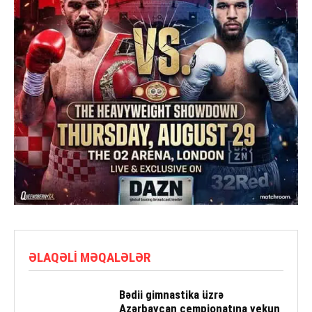
ƏLAQƏLI MƏQALƏLƏR
Bədii gimnastika üzrə
Azərbaycan çempionatına yekun