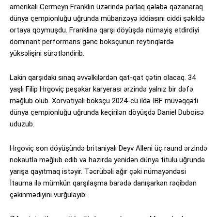
amerikalı Cermeyn Franklin üzərində parlaq qələbə qazanaraq
dünya çempionluğu uğrunda mübarizəyə iddiasını ciddi şəkildə
ortaya qoymuşdu. Franklinə qarşı döyüşdə nümayiş etdirdiyi
dominant performans gənc boksçunun reytinqlərdə
yüksəlişini sürətləndirib.
Lakin qarşıdakı sınaq əvvəlkilərdən qat-qat çətin olacaq. 34
yaşlı Filip Hrgoviç peşəkar karyerası ərzində yalnız bir dəfə
məğlub olub. Xorvatiyalı boksçu 2024-cü ildə IBF müvəqqəti
dünya çempionluğu uğrunda keçirilən döyüşdə Daniel Duboisə
uduzub.
Hrgoviç son döyüşündə britaniyalı Deyv Alleni üç raund ərzində
nokautla məğlub edib və hazırda yenidən dünya titulu uğrunda
yarışa qayıtmaq istəyir. Təcrübəli ağır çəki nümayəndəsi
İtauma ilə mümkün qarşılaşma barədə danışarkən rəqibdən
çəkinmədiyini vurğulayıb: