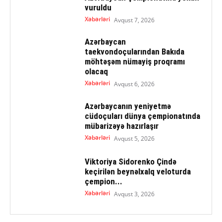
vuruldu
Xəbərləri
Avqust 7, 2026
Azərbaycan
taekvondoçularından Bakıda
möhtəşəm nümayiş proqramı
olacaq
Xəbərləri
Avqust 6, 2026
Azərbaycanın yeniyetmə
cüdoçuları dünya çempionatında
mübarizəyə hazırlaşır
Xəbərləri
Avqust 5, 2026
Viktoriya Sidorenko Çində
keçirilən beynəlxalq veloturda
çempion...
Xəbərləri
Avqust 3, 2026