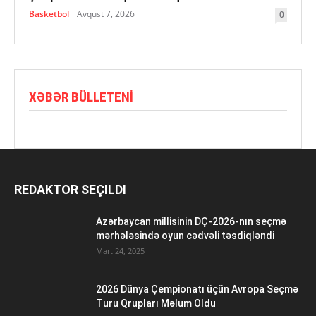
Basketbol
Avqust 7, 2026
0
XƏBƏR BÜLLETENI
REDAKTOR SEÇILDI
Azərbaycan millisinin DÇ-2026-nın seçmə
mərhələsində oyun cədvəli təsdiqləndi
Mart 24, 2025
2026 Dünya Çempionatı üçün Avropa Seçmə
Turu Qrupları Məlum Oldu