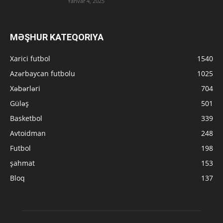
Yanvar 4, 2025
MƏŞHUR KATEQORIYA
Xarici futbol
1540
Azərbaycan futbolu
1025
Xəbərləri
704
Güləş
501
Basketbol
339
Avtoidman
248
Futbol
198
şahmat
153
Bloq
137