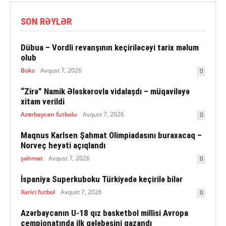
SON RƏYLƏR
Dübua – Vordli revanşının keçiriləcəyi tarix məlum
olub
Boks
Avqust 7, 2026
0
“Zirə” Namik Ələskərovla vidalaşdı – müqaviləyə
xitam verildi
Azərbaycan futbolu
Avqust 7, 2026
0
Maqnus Karlsen Şahmat Olimpiadasını buraxacaq –
Norveç heyəti açıqlandı
şahmat
Avqust 7, 2026
0
İspaniya Superkuboku Türkiyədə keçirilə bilər
Xarici futbol
Avqust 7, 2026
0
Azərbaycanın U-18 qız basketbol millisi Avropa
çempionatında ilk qələbəsini qazandı