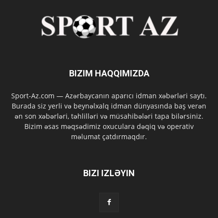
BIZIM HAQQIMIZDA
Sport-Az.com — Azərbaycanın aparıcı idman xəbərləri saytı.
Burada siz yerli və beynəlxalq idman dünyasında baş verən
ən son xəbərləri, təhlilləri və müsahibələri tapa bilərsiniz.
Bizim əsas məqsədimiz oxuculara dəqiq və operativ
məlumat çatdırmaqdır.
BIZI IZLƏYIN