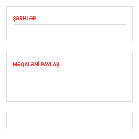
ŞƏRHLƏR
MƏQALƏNI PAYLAŞ