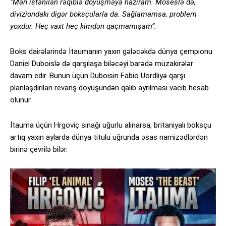
“Mən istənilən rəqiblə döyüşməyə hazıram. Moseslə də,
diviziondakı digər boksçularla da. Sağlamamsa, problem
yoxdur. Heç vaxt heç kimdən qaçmamışam”.
Boks dairələrində İtaumanın yaxın gələcəkdə dünya çempionu
Daniel Duboislə də qarşılaşa biləcəyi barədə müzakirələr
davam edir. Bunun üçün Duboisin Fabio Uordliyə qarşı
planlaşdırılan revanş döyüşündən qalib ayrılması vacib hesab
olunur.
İtauma üçün Hrgoviç sınağı uğurlu alınarsa, britaniyalı boksçu
artıq yaxın aylarda dünya titulu uğrunda əsas namizədlərdən
birinə çevrilə bilər.