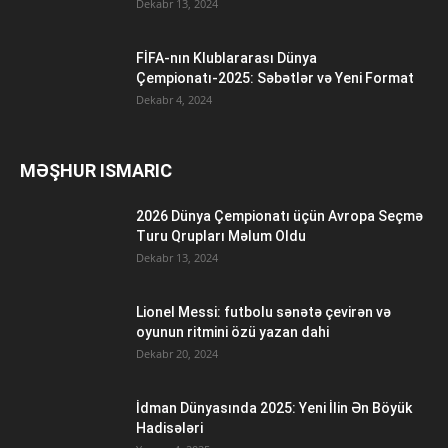
Dekabr 13, 2024
FİFA-nın Klublararası Dünya
Çempionatı-2025: Səbətlər və Yeni Format
Dekabr 4, 2024
MƏŞHUR ISMARIC
2026 Dünya Çempionatı üçün Avropa Seçmə
Turu Qrupları Məlum Oldu
Dekabr 13, 2024
Lionel Messi: futbolu sənətə çevirən və
oyunun ritmini özü yazan dahi
Dekabr 20, 2024
İdman Dünyasında 2025: Yeni İlin Ən Böyük
Hadisələri