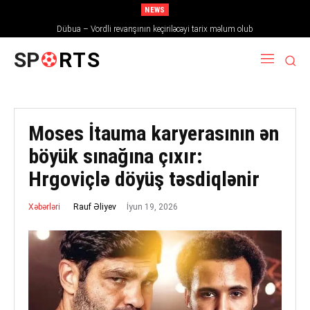
NEWS
Dübua – Vordli revanşının keçiriləcəyi tarix məlum olub
SP
RTS
Moses İtauma karyerasının ən
böyük sınağına çıxır:
Hrgoviçlə döyüş təsdiqlənir
İyun 19, 2026
Rauf Əliyev
Xəbərləri