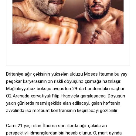
Britaniya ağır çəkisinin yüksələn ulduzu Moses İtauma bu yay
peşəkar karyerasının ən riskli döyüşünə çıxmağa hazırlaşır.
Məğlubiyyətsiz boksçu avqustun 29-da Londondakı məşhur
O2 Arenada xorvatiyalı Filip Hrgoviçlə qarşılaşacaq. Döyüşün
yaxın günlərdə rəsmi şəkildə elan ediləcəyi, gələn həftənin
əvvəlində isə mətbuat konfransının keçiriləcəyi gözlənilir.
Cəmi 21 yaşı olan İtauma son illərdə ağır çəkidə ən
perspektivli idmançılardan biri hesab olunur. O, mart ayında