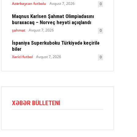
Azərbaycan futbolu
Avqust 7, 2026
0
Maqnus Karlsen Şahmat Olimpiadasını
buraxacaq – Norveç heyəti açıqlandı
şahmat
Avqust 7, 2026
0
İspaniya Superkuboku Türkiyədə keçirilə
bilər
Xarici futbol
Avqust 7, 2026
0
XƏBƏR BÜLLETENI