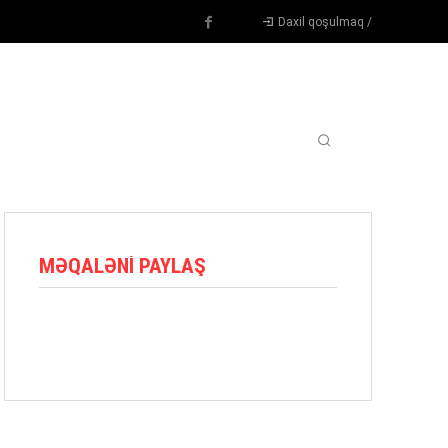
Daxil qoşulmaq /
TENNIS
DIGƏR
OYUNÇULAR
BLOQ
MORE
MƏQALƏNI PAYLAŞ