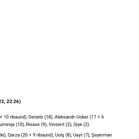
22, 22:26)
 10 ribaund), Deniels (18), Aleksandr-Uoker (17 + 6
nqa (10), Risase (9), Vinsent (2), Qiye (2).
i), Qarza (20 + 9 ribaund), Uolş (8), Uayt (7), Şayerman