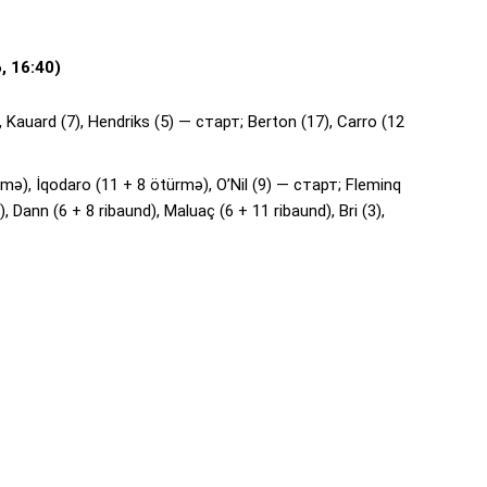
, 16:40)
 Kauard (7), Hendriks (5) — старт; Berton (17), Carro (12
türmə), İqodaro (11 + 8 ötürmə), O’Nil (9) — старт; Fleminq
 Dann (6 + 8 ribaund), Maluaç (6 + 11 ribaund), Bri (3),