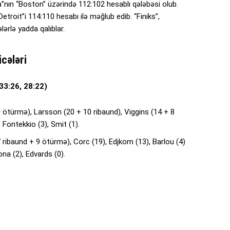
a”nın “Boston” üzərində 112:102 hesablı qələbəsi olub.
troit”i 114:110 hesabı ilə məğlub edib. “Finiks”,
ərlə yadda qalıblar.
cələri
33:26, 28:22)
 ötürmə), Larsson (20 + 10 ribaund), Viggins (14 + 8
 Fontekkio (3), Smit (1).
7 ribaund + 9 ötürmə), Corc (19), Edjkom (13), Barlou (4)
na (2), Edvards (0).