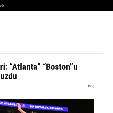
edir
FUTBOL
DÖYÜŞ NÖVLƏRI
ATLETIKA
BASKETBOL
i: “Atlanta” “Boston”u
duzdu
0