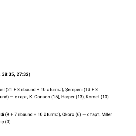
 38:35, 27:32)
l (21 + 8 ribaund + 10 ötürmə), Şempeni (13 + 8
aund) — старт; K. Conson (15), Harper (13), Kornet (10),
iddi (9 + 7 ribaund + 10 ötürmə), Okoro (6) — старт; Miller
iç (0).