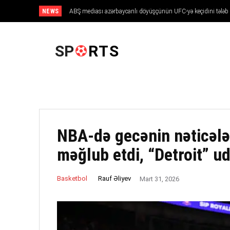
NEWS
ABŞ mediası azərbaycanlı döyüşçünün UFC-yə keçidini tələb 
ANA SƏHIFƏ
SP
RTS
NBA-də gecənin nəticələr
məğlub etdi, “Detroit” u
Rauf Əliyev
Basketbol
Mart 31, 2026