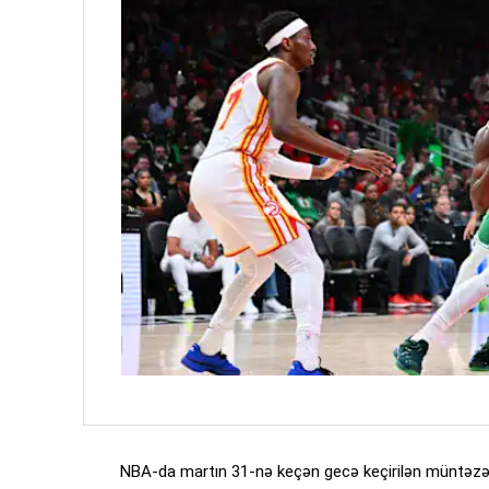
NBA-da martın 31-nə keçən gecə keçirilən müntəzə