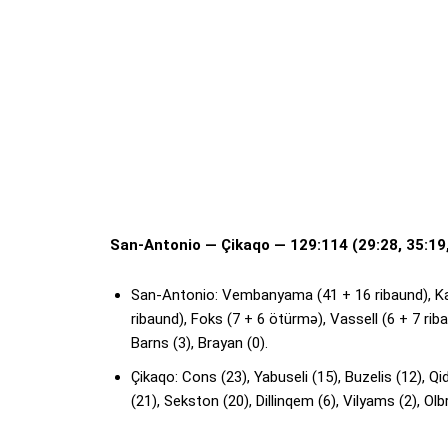
San-Antonio — Çikaqo — 129:114 (29:28, 35:19,
San-Antonio: Vembanyama (41 + 16 ribaund), Kas
ribaund), Foks (7 + 6 ötürmə), Vassell (6 + 7 rib
Barns (3), Brayan (0).
Çikaqo: Cons (23), Yabuseli (15), Buzelis (12), Q
(21), Sekston (20), Dillinqem (6), Vilyams (2), Olbr