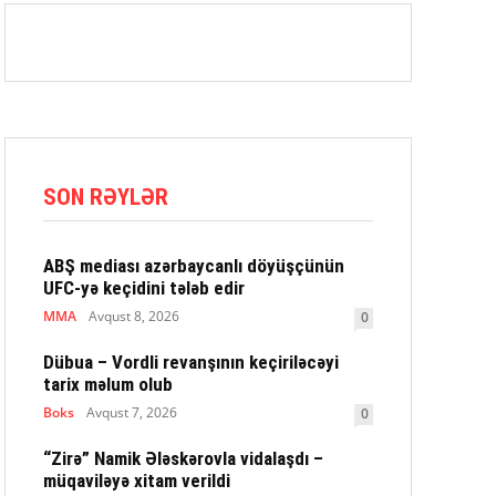
SON RƏYLƏR
ABŞ mediası azərbaycanlı döyüşçünün
UFC-yə keçidini tələb edir
MMA
Avqust 8, 2026
0
Dübua – Vordli revanşının keçiriləcəyi
tarix məlum olub
Boks
Avqust 7, 2026
0
“Zirə” Namik Ələskərovla vidalaşdı –
müqaviləyə xitam verildi