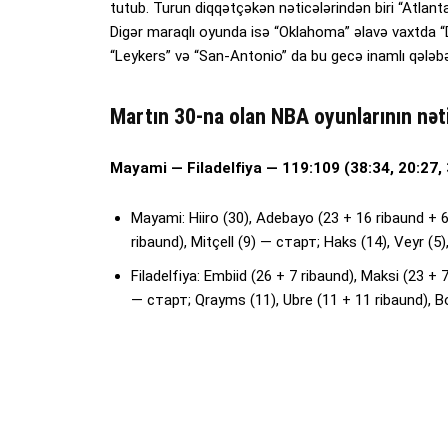
tutub. Turun diqqətçəkən nəticələrindən biri “Atlant
Digər maraqlı oyunda isə “Oklahoma” əlavə vaxtda “De
“Leykers” və “San-Antonio” da bu gecə inamlı qələbəl
Martın 30-na olan NBA oyunlarının nəti
Mayami — Filadelfiya — 119:109 (38:34, 20:27, 
Mayami: Hiiro (30), Adebayo (23 + 16 ribaund + 6
ribaund), Mitçell (9) — старт; Haks (14), Veyr (5),
Filadelfiya: Embiid (26 + 7 ribaund), Maksi (23 + 
— старт; Qrayms (11), Ubre (11 + 11 ribaund), Bo