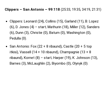
Clippers – San Antonio – 99:118
(25:33, 19:35, 34:19, 21:31)
Clippers: Leonard (24), Collins (15), Garland (11), B. Lopez
(6), D. Jones (4) – start; Mathurin (18), Miller (12), Sanders
(6), Dunn (3), Christie (0), Batum (0), Washington (0),
Pedulla (0).
San Antonio: Fox (22 + 8 ribaund), Castle (20 + 5 top
itkisi), Vassell (14 + 10 ribaund), Champagnie (13 + 8
ribaund), Kornet (8) – start; Harper (19), K. Johnson (13),
Barnes (3), McLaughlin (2), Biyombo (0), Olynyk (0).