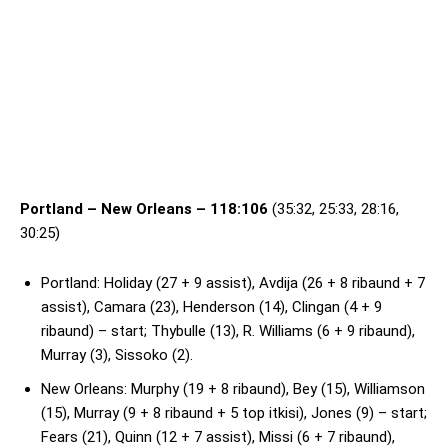
Portland – New Orleans – 118:106
(35:32, 25:33, 28:16,
30:25)
Portland: Holiday (27 + 9 assist), Avdija (26 + 8 ribaund + 7
assist), Camara (23), Henderson (14), Clingan (4 + 9
ribaund) – start; Thybulle (13), R. Williams (6 + 9 ribaund),
Murray (3), Sissoko (2).
New Orleans: Murphy (19 + 8 ribaund), Bey (15), Williamson
(15), Murray (9 + 8 ribaund + 5 top itkisi), Jones (9) – start;
Fears (21), Quinn (12 + 7 assist), Missi (6 + 7 ribaund),