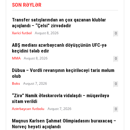
SON RƏYLƏR
Transfer satışlarından ən çox qazanan klublar
açıqlandı – “Çelsi” zirvədədir
Xarici futbol
Avqust 8, 2026
0
ABŞ mediası azərbaycanlı döyüşçünün UFC-yə
keçidini tələb edir
MMA
Avqust 8, 2026
0
Dübua – Vordli revanşının keçiriləcəyi tarix məlum
olub
Boks
Avqust 7, 2026
0
“Zirə” Namik Ələskərovla vidalaşdı – müqaviləyə
xitam verildi
Azərbaycan futbolu
Avqust 7, 2026
0
Maqnus Karlsen Şahmat Olimpiadasını buraxacaq –
Norveç heyəti açıqlandı