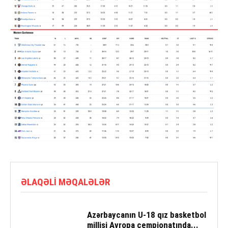
ƏLAQƏLI MƏQALƏLƏR
Azərbaycanın U-18 qız basketbol
millisi Avropa çempionatında...