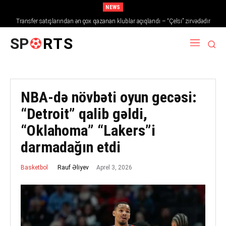
NEWS
Transfer satışlarından ən çox qazanan klublar açıqlandı – “Çelsi” zirvədədir
SP
RTS
NBA-də növbəti oyun gecəsi:
“Detroit” qalib gəldi,
“Oklahoma” “Lakers”i
darmadağın etdi
Aprel 3, 2026
Rauf Əliyev
Basketbol