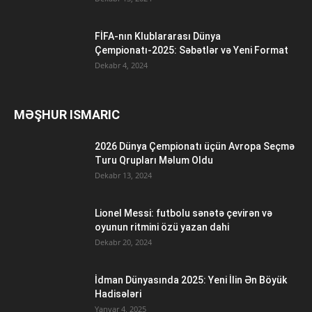
FİFA-nın Klublararası Dünya
Çempionatı-2025: Səbətlər və Yeni Format
Dekabr 4, 2024
MƏŞHUR ISMARIC
2026 Dünya Çempionatı üçün Avropa Seçmə
Turu Qrupları Məlum Oldu
Dekabr 13, 2024
Lionel Messi: futbolu sənətə çevirən və
oyunun ritmini özü yazan dahi
Dekabr 20, 2024
İdman Dünyasında 2025: Yeni İlin Ən Böyük
Hadisələri
Yanvar 4, 2025