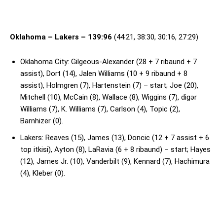
Oklahoma – Lakers – 139:96
(44:21, 38:30, 30:16, 27:29)
Oklahoma City: Gilgeous-Alexander (28 + 7 ribaund + 7
assist), Dort (14), Jalen Williams (10 + 9 ribaund + 8
assist), Holmgren (7), Hartenstein (7) – start; Joe (20),
Mitchell (10), McCain (8), Wallace (8), Wiggins (7), digər
Williams (7), K. Williams (7), Carlson (4), Topic (2),
Barnhizer (0).
Lakers: Reaves (15), James (13), Doncic (12 + 7 assist + 6
top itkisi), Ayton (8), LaRavia (6 + 8 ribaund) – start; Hayes
(12), James Jr. (10), Vanderbilt (9), Kennard (7), Hachimura
(4), Kleber (0).