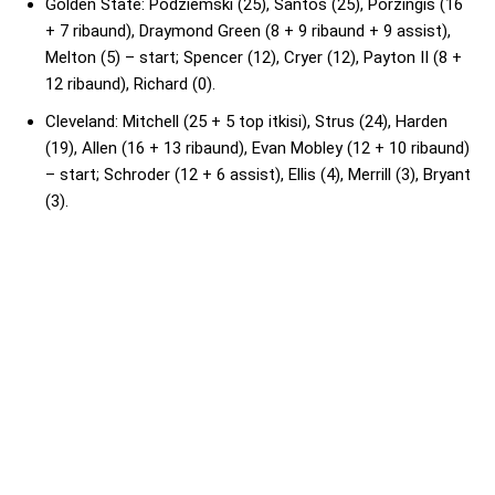
Golden State: Podziemski (25), Santos (25), Porzingis (16
+ 7 ribaund), Draymond Green (8 + 9 ribaund + 9 assist),
Melton (5) – start; Spencer (12), Cryer (12), Payton II (8 +
12 ribaund), Richard (0).
Cleveland: Mitchell (25 + 5 top itkisi), Strus (24), Harden
(19), Allen (16 + 13 ribaund), Evan Mobley (12 + 10 ribaund)
– start; Schroder (12 + 6 assist), Ellis (4), Merrill (3), Bryant
(3).