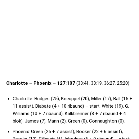
Charlotte – Phoenix – 127:107
(33:41, 33:19, 36:27, 25:20)
Charlotte: Bridges (25), Kneuppel (20), Miller (17), Ball (15 +
11 assist), Diabate (4 + 10 ribaund) – start; White (19), G.
Williams (10 + 7 ribaund), Kalkbrenner (8 + 7 ribaund + 4
blok), James (7), Mann (2), Green (0), Connaughton (0).
Phoenix: Green (25 + 7 assist), Booker (22 + 6 assist),
Brooks (13), Gillespie (6), Ighodaro (6 + 9 ribaund) – start;