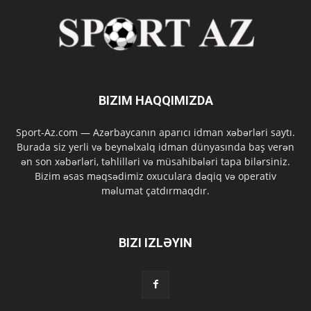
BIZIM HAQQIMIZDA
Sport-Az.com — Azərbaycanın aparıcı idman xəbərləri saytı.
Burada siz yerli və beynəlxalq idman dünyasında baş verən
ən son xəbərləri, təhlilləri və müsahibələri tapa bilərsiniz.
Bizim əsas məqsədimiz oxuculara dəqiq və operativ
məlumat çatdırmaqdır.
BIZI IZLƏYIN