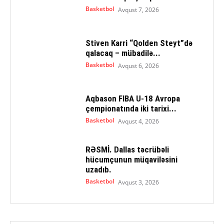
Basketbol
Avqust 7, 2026
Stiven Karri “Qolden Steyt”də
qalacaq – mübadilə...
Basketbol
Avqust 6, 2026
Aqbason FIBA U-18 Avropa
çempionatında iki tarixi...
Basketbol
Avqust 4, 2026
RƏSMİ. Dallas təcrübəli
hücumçunun müqaviləsini
uzadıb.
Basketbol
Avqust 3, 2026