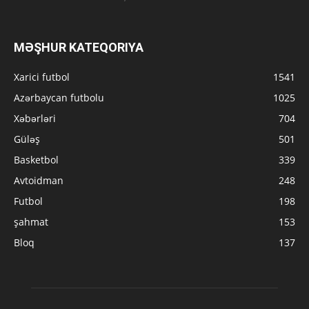
MƏŞHUR KATEQORIYA
Xarici futbol
1541
Azərbaycan futbolu
1025
Xəbərləri
704
Güləş
501
Basketbol
339
Avtoidman
248
Futbol
198
şahmat
153
Bloq
137