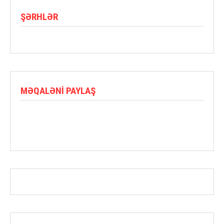
ŞƏRHLƏR
MƏQALƏNI PAYLAŞ