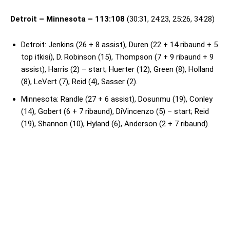
Detroit – Minnesota – 113:108
(30:31, 24:23, 25:26, 34:28)
Detroit: Jenkins (26 + 8 assist), Duren (22 + 14 ribaund + 5
top itkisi), D. Robinson (15), Thompson (7 + 9 ribaund + 9
assist), Harris (2) – start; Huerter (12), Green (8), Holland
(8), LeVert (7), Reid (4), Sasser (2).
Minnesota: Randle (27 + 6 assist), Dosunmu (19), Conley
(14), Gobert (6 + 7 ribaund), DiVincenzo (5) – start; Reid
(19), Shannon (10), Hyland (6), Anderson (2 + 7 ribaund).