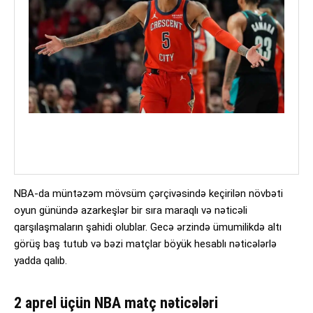
NBA-da müntəzəm mövsüm çərçivəsində keçirilən növbəti
oyun günündə azarkeşlər bir sıra maraqlı və nəticəli
qarşılaşmaların şahidi olublar. Gecə ərzində ümumilikdə altı
görüş baş tutub və bəzi matçlar böyük hesablı nəticələrlə
yadda qalıb.
2 aprel üçün NBA matç nəticələri