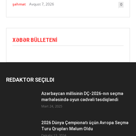
şahmat
Avqust 7, 2026
0
XƏBƏR BÜLLETENI
REDAKTOR SEÇILDI
Azərbaycan millisinin DÇ-2026-nın seçmə
mərhələsində oyun cədvəli təsdiqləndi
Mart 24, 2025
2026 Dünya Çempionatı üçün Avropa Seçmə
Turu Qrupları Məlum Oldu
Dekabr 13, 2024