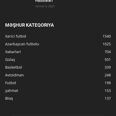
Hadisələri
Yanvar 4, 2025
MƏŞHUR KATEQORIYA
Xarici futbol
1540
Azərbaycan futbolu
1025
Xəbərləri
704
Güləş
501
Basketbol
339
Avtoidman
248
Futbol
198
şahmat
153
Bloq
137