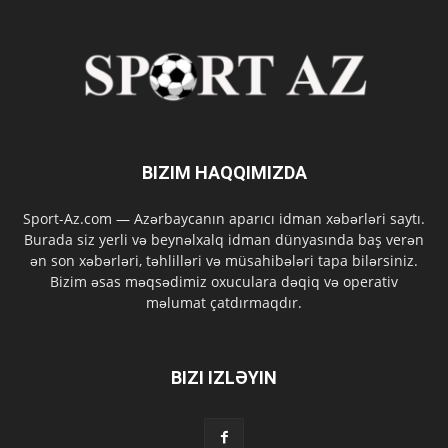
BIZIM HAQQIMIZDA
Sport-Az.com — Azərbaycanın aparıcı idman xəbərləri saytı.
Burada siz yerli və beynəlxalq idman dünyasında baş verən
ən son xəbərləri, təhlilləri və müsahibələri tapa bilərsiniz.
Bizim əsas məqsədimiz oxuculara dəqiq və operativ
məlumat çatdırmaqdır.
BIZI IZLƏYIN