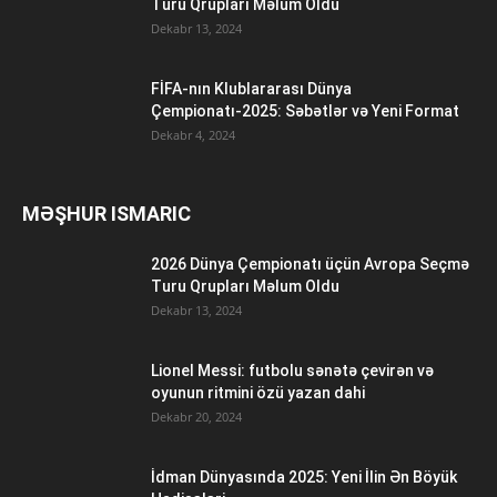
Turu Qrupları Məlum Oldu
Dekabr 13, 2024
FİFA-nın Klublararası Dünya
Çempionatı-2025: Səbətlər və Yeni Format
Dekabr 4, 2024
MƏŞHUR ISMARIC
2026 Dünya Çempionatı üçün Avropa Seçmə
Turu Qrupları Məlum Oldu
Dekabr 13, 2024
Lionel Messi: futbolu sənətə çevirən və
oyunun ritmini özü yazan dahi
Dekabr 20, 2024
İdman Dünyasında 2025: Yeni İlin Ən Böyük