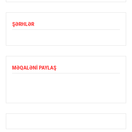
ŞƏRHLƏR
MƏQALƏNI PAYLAŞ