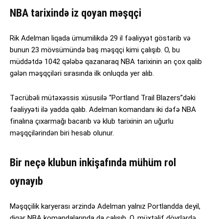
NBA tarixində iz qoyan məşqçi
Rik Adelman liqada ümumilikdə 29 il fəaliyyət göstərib və
bunun 23 mövsümündə baş məşqçi kimi çalışıb. O, bu
müddətdə 1042 qələbə qazanaraq NBA tarixinin ən çox qalib
gələn məşqçiləri sırasında ilk onluqda yer alıb.
Təcrübəli mütəxəssis xüsusilə “Portland Trail Blazers”dəki
fəaliyyəti ilə yadda qalıb. Adelman komandanı iki dəfə NBA
finalına çıxarmağı bacarıb və klub tarixinin ən uğurlu
məşqçilərindən biri hesab olunur.
Bir neçə klubun inkişafında mühüm rol
oynayıb
Məşqçilik karyerası ərzində Adelman yalnız Portlandda deyil,
digər NBA komandalarında da çalışıb. O, müxtəlif dövrlərdə