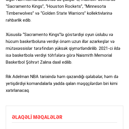
“Sacramento Kings”, “Houston Rockets”, “Minnesota
Timberwolves” və “Golden State Warriors” kollektivlərinə
rəhbərlik edib.
Xüsusilə “Sacramento Kings”lə göstərdiyi oyun üslubu və
hücum basketboluna verdiyi önəm uzun illər azarkeşlər və
mütəxəssislər tərəfindən yüksək qiymətləndirilib. 2021-ci ildə
isə basketbola verdiyi töhfələrə görə Naismith Memorial
Basketbol Şöhrət Zalına daxil edilib.
Rik Adelman NBA tarixində həm qazandığı qələbələr, həm də
yetişdirdiyi komandalarla yadda qalan məşqçilərdən biri kimi
xatırlanacaq.
ƏLAQƏLI MƏQALƏLƏR