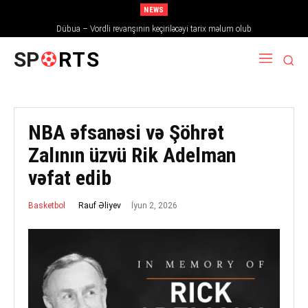
NEWS
Dübua – Vordli revanşının keçiriləcəyi tarix məlum olub
SP
RTS
NBA əfsanəsi və Şöhrət
Zalının üzvü Rik Adelman
vəfat edib
İyun 2, 2026
Rauf Əliyev
Basketbol