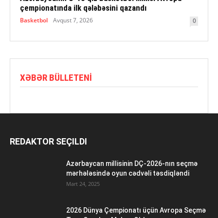
çempionatında ilk qələbəsini qazandı
Basketbol
Avqust 7, 2026
0
XƏBƏR BÜLLETENI
REDAKTOR SEÇILDI
Azərbaycan millisinin DÇ-2026-nın seçmə
mərhələsində oyun cədvəli təsdiqləndi
Mart 24, 2025
2026 Dünya Çempionatı üçün Avropa Seçmə