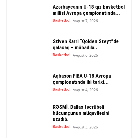
Azərbaycanın U-18 qız basketbol
millisi Avropa çempionatında...
Basketbol
Avqust 7, 2026
Stiven Karri “Qolden Steyt”də
qalacaq – mübadilə...
Basketbol
Avqust 6, 2026
Aqbason FIBA U-18 Avropa
çempionatında iki tarixi...
Basketbol
Avqust 4, 2026
RƏSMİ. Dallas təcrübəli
hücumçunun müqaviləsini
uzadıb.
Basketbol
Avqust 3, 2026