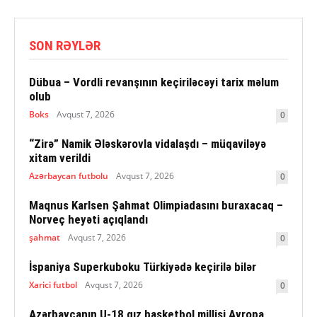
SON RƏYLƏR
Dübua – Vordli revanşının keçiriləcəyi tarix məlum
olub
Boks
Avqust 7, 2026
0
“Zirə” Namik Ələskərovla vidalaşdı – müqaviləyə
xitam verildi
Azərbaycan futbolu
Avqust 7, 2026
0
Maqnus Karlsen Şahmat Olimpiadasını buraxacaq –
Norveç heyəti açıqlandı
şahmat
Avqust 7, 2026
0
İspaniya Superkuboku Türkiyədə keçirilə bilər
Xarici futbol
Avqust 7, 2026
0
Azərbaycanın U-18 qız basketbol millisi Avropa