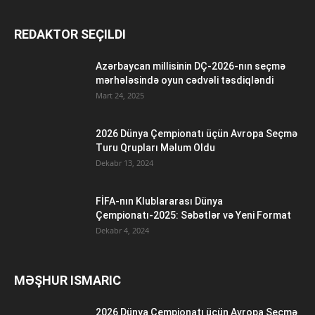
REDAKTOR SEÇILDI
Azərbaycan millisinin DÇ-2026-nın seçmə
mərhələsində oyun cədvəli təsdiqləndi
Mart 24, 2025
2026 Dünya Çempionatı üçün Avropa Seçmə
Turu Qrupları Məlum Oldu
Dekabr 13, 2024
FİFA-nın Klublararası Dünya
Çempionatı-2025: Səbətlər və Yeni Format
Dekabr 4, 2024
MƏŞHUR ISMARIC
2026 Dünya Çempionatı üçün Avropa Seçmə