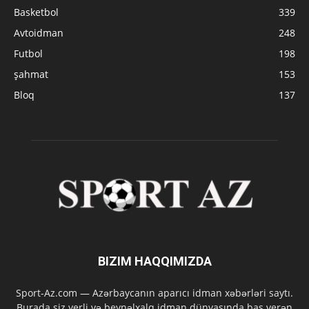
Basketbol
339
Avtoidman
248
Futbol
198
şahmat
153
Bloq
137
BIZIM HAQQIMIZDA
Sport-Az.com — Azərbaycanın aparıcı idman xəbərləri saytı.
Burada siz yerli və beynəlxalq idman dünyasında baş verən