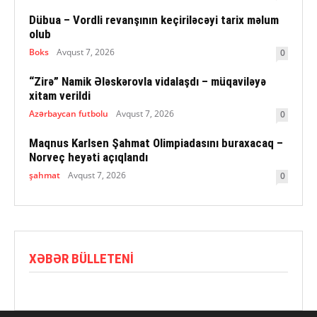
Dübua – Vordli revanşının keçiriləcəyi tarix məlum
olub
Boks
Avqust 7, 2026
0
“Zirə” Namik Ələskərovla vidalaşdı – müqaviləyə
xitam verildi
Azərbaycan futbolu
Avqust 7, 2026
0
Maqnus Karlsen Şahmat Olimpiadasını buraxacaq –
Norveç heyəti açıqlandı
şahmat
Avqust 7, 2026
0
XƏBƏR BÜLLETENI