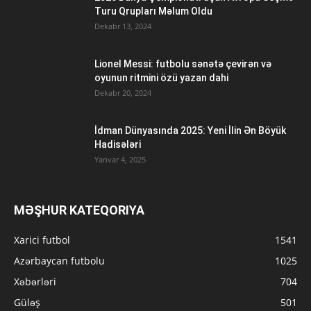
Turu Qrupları Məlum Oldu
Dekabr 13, 2024
Lionel Messi: futbolu sənətə çevirən və
oyunun ritmini özü yazan dahi
Dekabr 20, 2024
İdman Dünyasında 2025: Yeni İlin Ən Böyük
Hadisələri
Yanvar 4, 2025
MƏŞHUR KATEQORIYA
Xarici futbol
1541
Azərbaycan futbolu
1025
Xəbərləri
704
Güləş
501