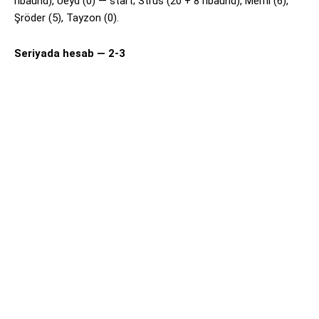
ribaund), Ueyd (0) — start; Strus (20 + 8 ribaund), Merril (6),
Şröder (5), Tayzon (0).
Seriyada hesab — 2-3