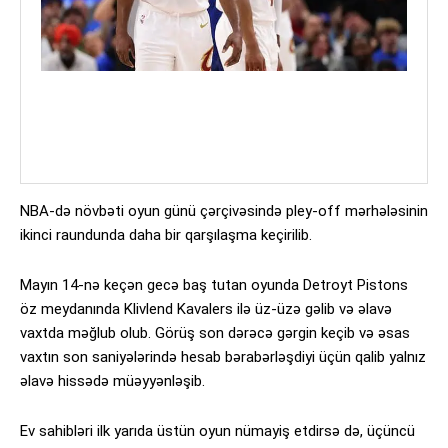
NBA-də növbəti oyun günü çərçivəsində pley-off mərhələsinin
ikinci raundunda daha bir qarşılaşma keçirilib.
Mayın 14-nə keçən gecə baş tutan oyunda Detroyt Pistons
öz meydanında Klivlend Kavalers ilə üz-üzə gəlib və əlavə
vaxtda məğlub olub. Görüş son dərəcə gərgin keçib və əsas
vaxtın son saniyələrində hesab bərabərləşdiyi üçün qalib yalnız
əlavə hissədə müəyyənləşib.
Ev sahibləri ilk yarıda üstün oyun nümayiş etdirsə də, üçüncü