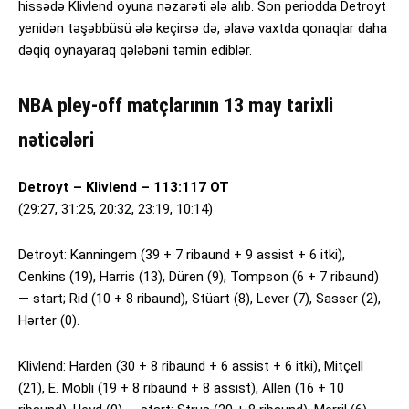
hissədə Klivlend oyuna nəzarəti ələ alıb. Son periodda Detroyt
yenidən təşəbbüsü ələ keçirsə də, əlavə vaxtda qonaqlar daha
dəqiq oynayaraq qələbəni təmin ediblər.
NBA pley-off matçlarının 13 may tarixli
nəticələri
Detroyt – Klivlend – 113:117 OT
(29:27, 31:25, 20:32, 23:19, 10:14)
Detroyt: Kanningem (39 + 7 ribaund + 9 assist + 6 itki),
Cenkins (19), Harris (13), Düren (9), Tompson (6 + 7 ribaund)
— start; Rid (10 + 8 ribaund), Stüart (8), Lever (7), Sasser (2),
Hərter (0).
Klivlend: Harden (30 + 8 ribaund + 6 assist + 6 itki), Mitçell
(21), E. Mobli (19 + 8 ribaund + 8 assist), Allen (16 + 10