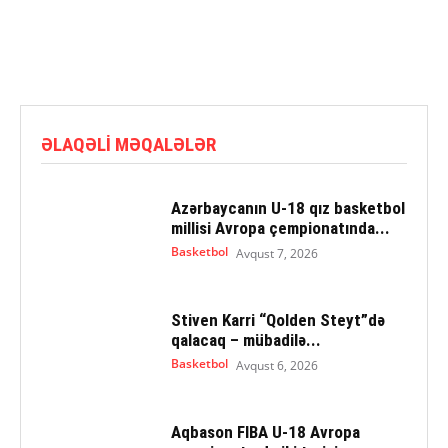
ƏLAQƏLI MƏQALƏLƏR
Azərbaycanın U-18 qız basketbol
millisi Avropa çempionatında...
Basketbol
Avqust 7, 2026
Stiven Karri “Qolden Steyt”də
qalacaq – mübadilə...
Basketbol
Avqust 6, 2026
Aqbason FIBA U-18 Avropa