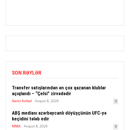
SON RƏYLƏR
Transfer satışlarından ən çox qazanan klublar
açıqlandı – “Çelsi” zirvədədir
Xarici futbol
Avqust 8, 2026
0
ABŞ mediası azərbaycanlı döyüşçünün UFC-yə
keçidini tələb edir
MMA
Avqust 8, 2026
0