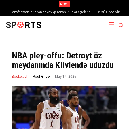
NEWS
Transfer satışlarından ən çox qazanan klublar açıqlandı – “Çelsi” zirvədədir
SP
RTS
NBA pley-offu: Detroyt öz
meydanında Klivlendə uduzdu
May 14, 2026
Rauf Əliyev
Basketbol