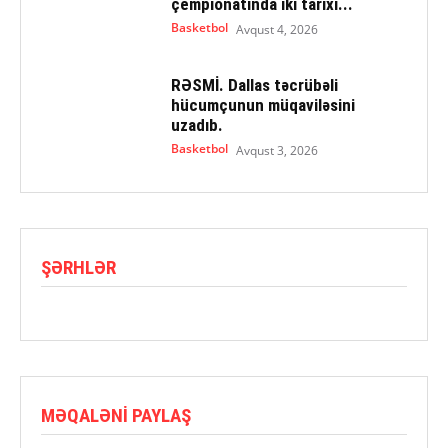
çempionatında iki tarixi...
Basketbol
Avqust 4, 2026
RƏSMİ. Dallas təcrübəli
hücumçunun müqaviləsini
uzadıb.
Basketbol
Avqust 3, 2026
ŞƏRHLƏR
MƏQALƏNI PAYLAŞ