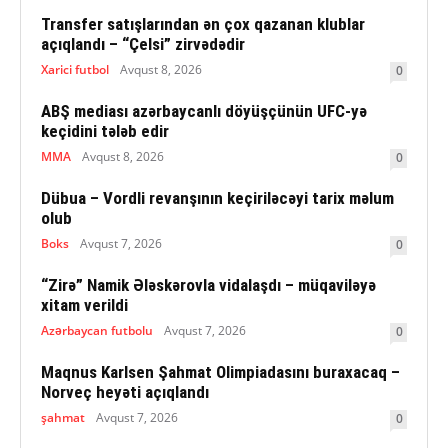
Transfer satışlarından ən çox qazanan klublar
açıqlandı – “Çelsi” zirvədədir
Xarici futbol
Avqust 8, 2026
0
ABŞ mediası azərbaycanlı döyüşçünün UFC-yə
keçidini tələb edir
MMA
Avqust 8, 2026
0
Dübua – Vordli revanşının keçiriləcəyi tarix məlum
olub
Boks
Avqust 7, 2026
0
“Zirə” Namik Ələskərovla vidalaşdı – müqaviləyə
xitam verildi
Azərbaycan futbolu
Avqust 7, 2026
0
Maqnus Karlsen Şahmat Olimpiadasını buraxacaq –
Norveç heyəti açıqlandı
şahmat
Avqust 7, 2026
0