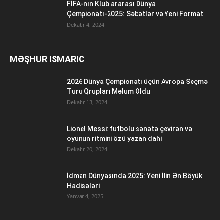
FİFA-nın Klublararası Dünya
Çempionatı-2025: Səbətlər və Yeni Format
Dekabr 4, 2024
MƏŞHUR ISMARIC
2026 Dünya Çempionatı üçün Avropa Seçmə
Turu Qrupları Məlum Oldu
Dekabr 13, 2024
Lionel Messi: futbolu sənətə çevirən və
oyunun ritmini özü yazan dahi
Dekabr 20, 2024
İdman Dünyasında 2025: Yeni İlin Ən Böyük
Hadisələri
Yanvar 4, 2025