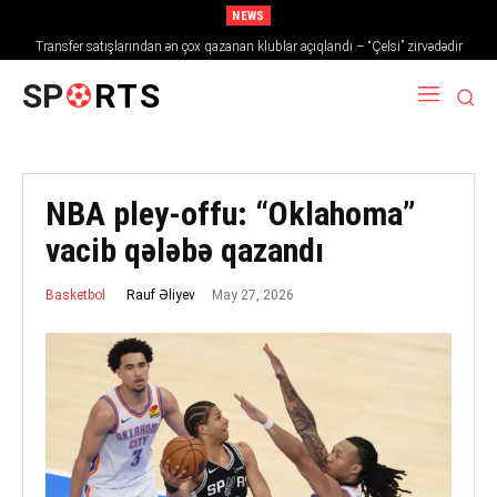
NEWS
Transfer satışlarından ən çox qazanan klublar açıqlandı – “Çelsi” zirvədədir
SP
RTS
NBA pley-offu: “Oklahoma”
vacib qələbə qazandı
May 27, 2026
Rauf Əliyev
Basketbol