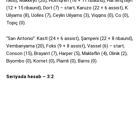
itkisi), Makkeyn (20), Holmqren (16 + 11 ribaund), Hartenştayn
(12 + 15 ribaund), Dort (7) – start; Karuzo (22 + 6 assist), K.
Uilyams (8), Uolles (7), Ceylin Uilyams (3), Viqqins (0), Co (0),
Topiç (0).
“San Antonio”: Kastl (24 + 6 assist), Şampeni (22 + 8 ribaund),
Vembanyama (20), Foks (9 + 8 assist), Vassel (6) – start;
Conson (15), Brayant (7), Harper (5), Maklaflin (4), Olinik (2),
Biyombo (0), Kornet (0), Plamli (0), Barns (0).
Seriyada hesab – 3:2