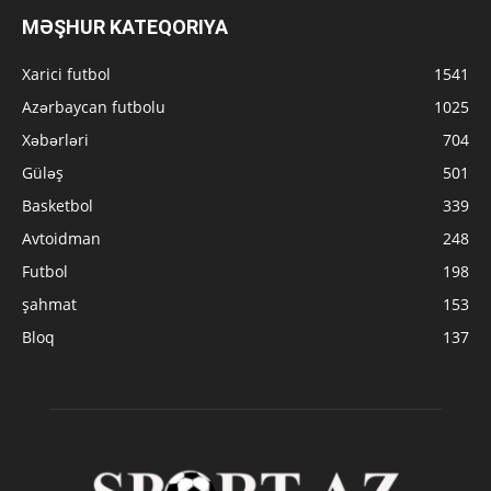
MƏŞHUR KATEQORIYA
Xarici futbol
1541
Azərbaycan futbolu
1025
Xəbərləri
704
Güləş
501
Basketbol
339
Avtoidman
248
Futbol
198
şahmat
153
Bloq
137