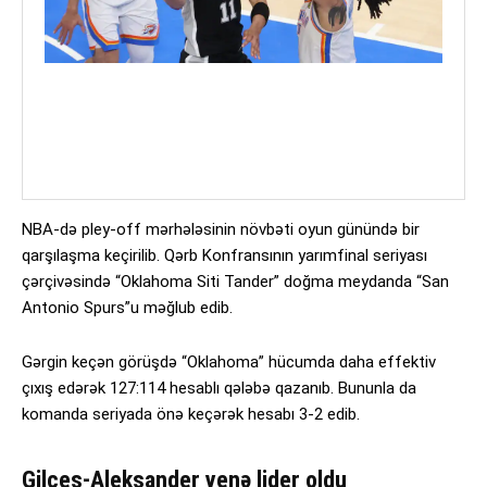
NBA-də pley-off mərhələsinin növbəti oyun günündə bir
qarşılaşma keçirilib. Qərb Konfransının yarımfinal seriyası
çərçivəsində “Oklahoma Siti Tander” doğma meydanda “San
Antonio Spurs”u məğlub edib.
Gərgin keçən görüşdə “Oklahoma” hücumda daha effektiv
çıxış edərək 127:114 hesablı qələbə qazanıb. Bununla da
komanda seriyada önə keçərək hesabı 3-2 edib.
Gilces-Aleksander yenə lider oldu