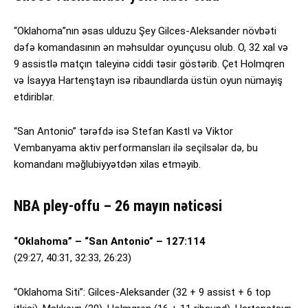
“Oklahoma”nın əsas ulduzu Şey Gilces-Aleksander növbəti
dəfə komandasının ən məhsuldar oyunçusu olub. O, 32 xal və
9 assistlə matçın taleyinə ciddi təsir göstərib. Çet Holmqren
və İsayya Hartenştayn isə ribaundlarda üstün oyun nümayiş
etdiriblər.
“San Antonio” tərəfdə isə Stefan Kastl və Viktor
Vembanyama aktiv performansları ilə seçilsələr də, bu
komandanı məğlubiyyətdən xilas etməyib.
NBA pley-offu – 26 mayın nəticəsi
“Oklahoma” – “San Antonio” – 127:114
(29:27, 40:31, 32:33, 26:23)
“Oklahoma Siti”: Gilces-Aleksander (32 + 9 assist + 6 top