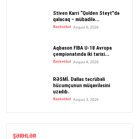
Stiven Karri “Qolden Steyt”də
qalacaq – mübadilə...
Basketbol
Avqust 6, 2026
Aqbason FIBA U-18 Avropa
çempionatında iki tarixi...
Basketbol
Avqust 4, 2026
RƏSMİ. Dallas təcrübəli
hücumçunun müqaviləsini
uzadıb.
Basketbol
Avqust 3, 2026
ŞƏRHLƏR