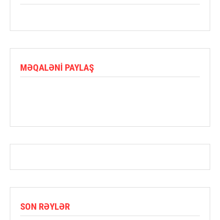
MƏQALƏNI PAYLAŞ
SON RƏYLƏR