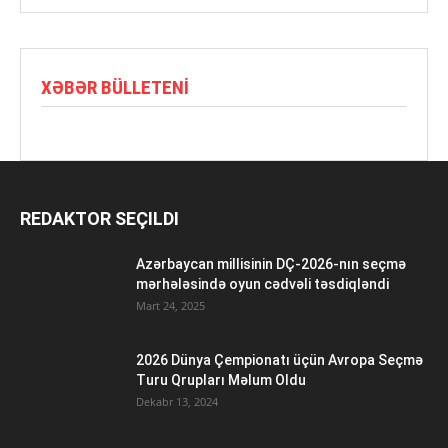
XƏBƏR BÜLLETENI
REDAKTOR SEÇILDI
Azərbaycan millisinin DÇ-2026-nın seçmə
mərhələsində oyun cədvəli təsdiqləndi
Mart 24, 2025
2026 Dünya Çempionatı üçün Avropa Seçmə
Turu Qrupları Məlum Oldu
Dekabr 13, 2024