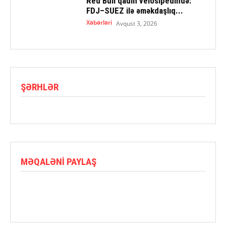
Red Bull qadın velosipedində:
FDJ–SUEZ ilə əməkdaşlıq...
Xəbərləri
Avqust 3, 2026
ŞƏRHLƏR
MƏQALƏNI PAYLAŞ