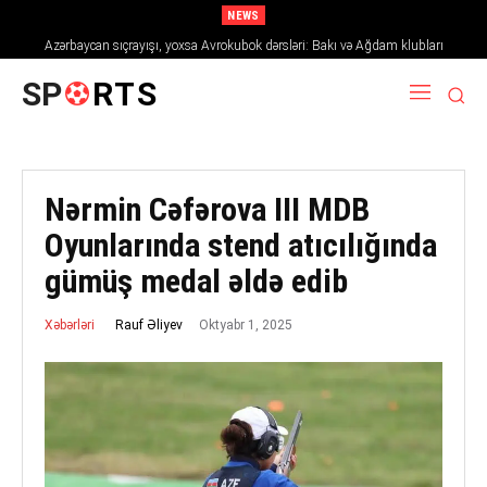
NEWS
Azərbaycan sıçrayışı, yoxsa Avrokubok dərsləri: Bakı və Ağdam klubları
2026/27 mövsümündə Avropanı necə fəth edir
SP
RTS
Nərmin Cəfərova III MDB
Oyunlarında stend atıcılığında
gümüş medal əldə edib
Oktyabr 1, 2025
Rauf Əliyev
Xəbərləri