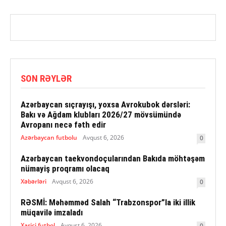
SON RƏYLƏR
Azərbaycan sıçrayışı, yoxsa Avrokubok dərsləri:
Bakı və Ağdam klubları 2026/27 mövsümündə
Avropanı necə fəth edir
Azərbaycan futbolu
Avqust 6, 2026
0
Azərbaycan taekvondoçularından Bakıda möhtəşəm
nümayiş proqramı olacaq
Xəbərləri
Avqust 6, 2026
0
RƏSMİ: Məhəmməd Salah “Trabzonspor”la iki illik
müqavilə imzaladı
Xarici futbol
Avqust 6, 2026
0