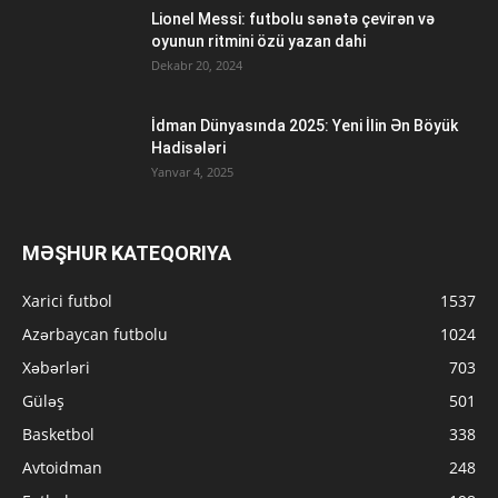
Lionel Messi: futbolu sənətə çevirən və
oyunun ritmini özü yazan dahi
Dekabr 20, 2024
İdman Dünyasında 2025: Yeni İlin Ən Böyük
Hadisələri
Yanvar 4, 2025
MƏŞHUR KATEQORIYA
Xarici futbol
1537
Azərbaycan futbolu
1024
Xəbərləri
703
Güləş
501
Basketbol
338
Avtoidman
248