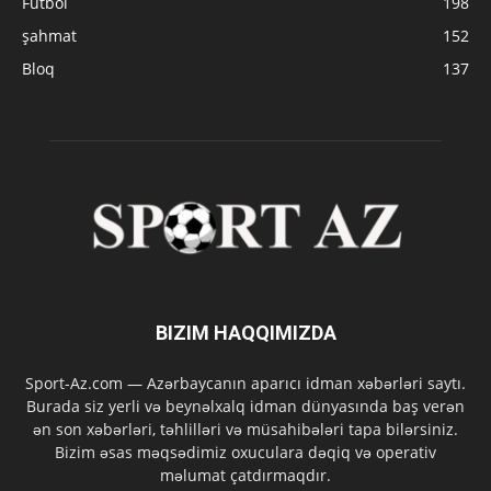
Futbol
198
şahmat
152
Bloq
137
BIZIM HAQQIMIZDA
Sport-Az.com — Azərbaycanın aparıcı idman xəbərləri saytı.
Burada siz yerli və beynəlxalq idman dünyasında baş verən
ən son xəbərləri, təhlilləri və müsahibələri tapa bilərsiniz.
Bizim əsas məqsədimiz oxuculara dəqiq və operativ
məlumat çatdırmaqdır.