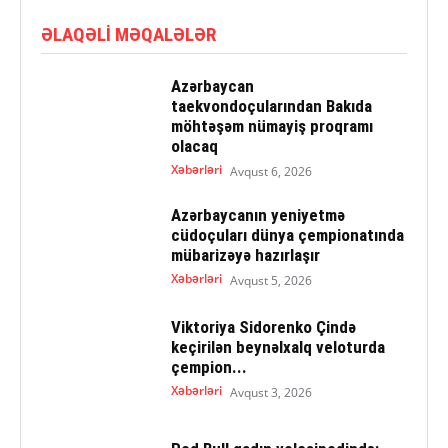
ƏLAQƏLI MƏQALƏLƏR
Azərbaycan
taekvondoçularından Bakıda
möhtəşəm nümayiş proqramı
olacaq
Xəbərləri
Avqust 6, 2026
Azərbaycanın yeniyetmə
cüdoçuları dünya çempionatında
mübarizəyə hazırlaşır
Xəbərləri
Avqust 5, 2026
Viktoriya Sidorenko Çində
keçirilən beynəlxalq veloturda
çempion...
Xəbərləri
Avqust 3, 2026