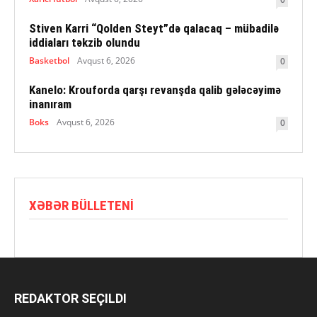
Stiven Karri “Qolden Steyt”də qalacaq – mübadilə
iddiaları təkzib olundu
Basketbol
Avqust 6, 2026
0
Kanelo: Krouforda qarşı revanşda qalib gələcəyimə
inanıram
Boks
Avqust 6, 2026
0
XƏBƏR BÜLLETENI
REDAKTOR SEÇILDI