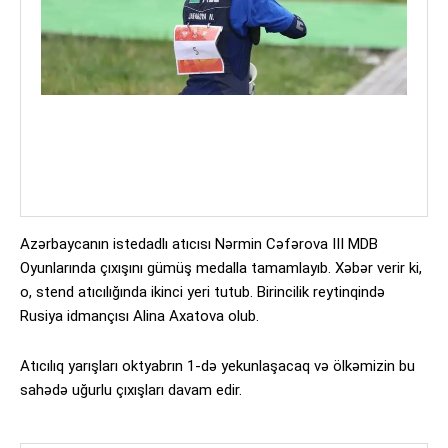
Azərbaycanın istedadlı atıcısı Nərmin Cəfərova III MDB
Oyunlarında çıxışını gümüş medalla tamamlayıb. Xəbər verir ki,
o, stend atıcılığında ikinci yeri tutub. Birincilik reytinqində
Rusiya idmançısı Alina Axatova olub.
Atıcılıq yarışları oktyabrın 1-də yekunlaşacaq və ölkəmizin bu
sahədə uğurlu çıxışları davam edir.