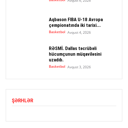
Avqust 6, 2026
Aqbason FIBA U-18 Avropa
çempionatında iki tarixi...
Basketbol
Avqust 4, 2026
RƏSMİ. Dallas təcrübəli
hücumçunun müqaviləsini
uzadıb.
Basketbol
Avqust 3, 2026
ŞƏRHLƏR