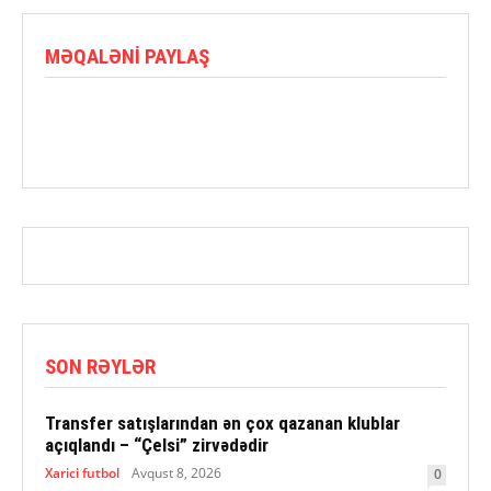
MƏQALƏNI PAYLAŞ
SON RƏYLƏR
Transfer satışlarından ən çox qazanan klublar
açıqlandı – “Çelsi” zirvədədir
Xarici futbol
Avqust 8, 2026
0