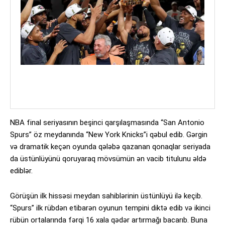
NBA final seriyasının beşinci qarşılaşmasında “San Antonio
Spurs” öz meydanında “New York Knicks”i qəbul edib. Gərgin
və dramatik keçən oyunda qələbə qazanan qonaqlar seriyada
da üstünlüyünü qoruyaraq mövsümün ən vacib titulunu əldə
ediblər.
Görüşün ilk hissəsi meydan sahiblərinin üstünlüyü ilə keçib.
“Spurs” ilk rübdən etibarən oyunun tempini diktə edib və ikinci
rübün ortalarında fərqi 16 xala qədər artırmağı bacarıb. Buna