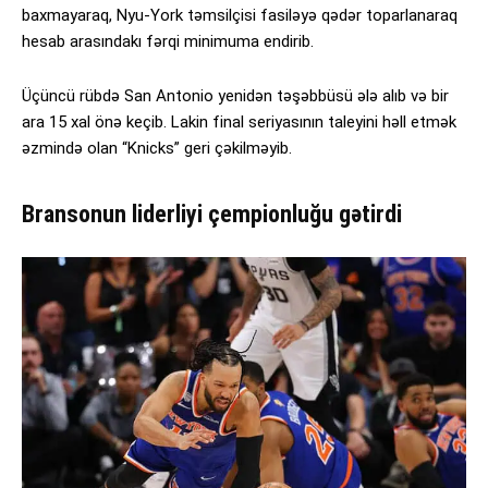
baxmayaraq, Nyu-York təmsilçisi fasiləyə qədər toparlanaraq
hesab arasındakı fərqi minimuma endirib.
Üçüncü rübdə San Antonio yenidən təşəbbüsü ələ alıb və bir
ara 15 xal önə keçib. Lakin final seriyasının taleyini həll etmək
əzmində olan “Knicks” geri çəkilməyib.
Bransonun liderliyi çempionluğu gətirdi