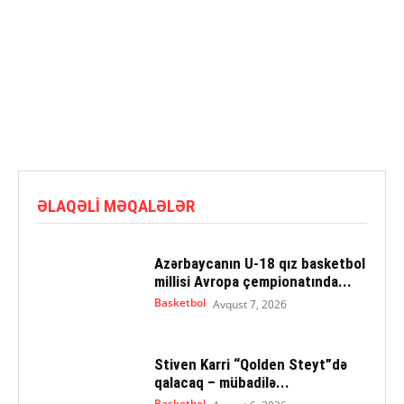
ƏLAQƏLI MƏQALƏLƏR
Azərbaycanın U-18 qız basketbol
millisi Avropa çempionatında...
Basketbol
Avqust 7, 2026
Stiven Karri “Qolden Steyt”də
qalacaq – mübadilə...
Basketbol