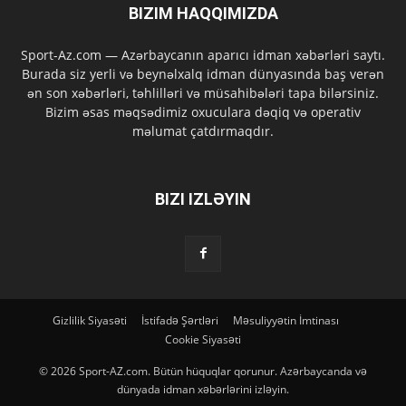
BIZIM HAQQIMIZDA
Sport-Az.com — Azərbaycanın aparıcı idman xəbərləri saytı.
Burada siz yerli və beynəlxalq idman dünyasında baş verən
ən son xəbərləri, təhlilləri və müsahibələri tapa bilərsiniz.
Bizim əsas məqsədimiz oxuculara dəqiq və operativ
məlumat çatdırmaqdır.
BIZI IZLƏYIN
Gizlilik Siyasəti
İstifadə Şərtləri
Məsuliyyətin İmtinası
Cookie Siyasəti
© 2026 Sport-AZ.com. Bütün hüquqlar qorunur. Azərbaycanda və
dünyada idman xəbərlərini izləyin.