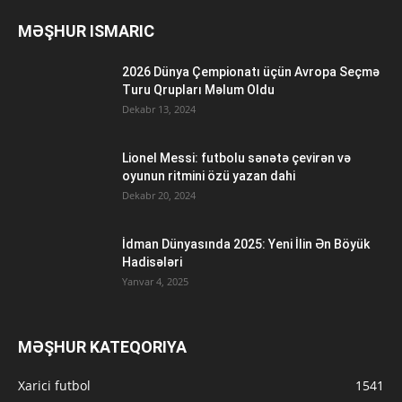
MƏŞHUR ISMARIC
2026 Dünya Çempionatı üçün Avropa Seçmə
Turu Qrupları Məlum Oldu
Dekabr 13, 2024
Lionel Messi: futbolu sənətə çevirən və
oyunun ritmini özü yazan dahi
Dekabr 20, 2024
İdman Dünyasında 2025: Yeni İlin Ən Böyük
Hadisələri
Yanvar 4, 2025
MƏŞHUR KATEQORIYA
Xarici futbol
1541