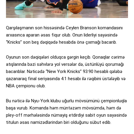
Qarşılaşmanın son hissəsində Ceylen Branson komandasını
arxasınca aparan əsas fiqur olub. Onun liderliyi sayəsində
“Knicks” son beş dəqiqədə hesabda önə çıxmağı bacarıb.
Oyunun son dəqiqələri olduqca gərgin keçib. Qonaqlar cərimə
atışlarında bəzi səhvlərə yol versələr də, üstünlüyü qorumağı
bacarıblar. Nəticədə “New York Knicks” 93:90 hesablı qələbə
qazanaraq final seriyasında 4:1 hesabı ilə rəqibini üstələyib və
NBA çempionu olub.
Bu nəticə ilə Nyu-York klubu uğurlu mövsümünü çempionluqla
başa vurub. Komanda həm müntəzəm mövsümdə, həm də
pley-off mərhələsində nümayiş etdirdiyi sabit oyun sayəsində
titulun əsas namizədlərindən biri olduğunu sübut edib.