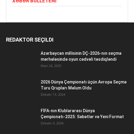
XƏBƏR BÜLLETENI
REDAKTOR SEÇILDI
Azərbaycan millisinin DÇ-2026-nın seçmə
mərhələsində oyun cədvəli təsdiqləndi
Mart 24, 2025
2026 Dünya Çempionatı üçün Avropa Seçmə
Turu Qrupları Məlum Oldu
Dekabr 13, 2024
FİFA-nın Klublararası Dünya
Çempionatı-2025: Səbətlər və Yeni Format
Dekabr 4, 2024