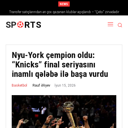
NEWS
Transfer satışlarından ən çox qazanan klublar açıqlandı – “Çelsi” zirvədədir
SP
RTS
Nyu-York çempion oldu:
“Knicks” final seriyasını
inamlı qələbə ilə başa vurdu
İyun 15, 2026
Rauf Əliyev
Basketbol