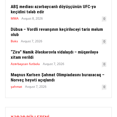
ABŞ mediası azərbaycanlı döyüşçünün UFC-yə
keçidini tələb edir
MMA
Avqust 8, 2026
0
Dübua – Vordli revanşının keçiriləcəyi tarix məlum
olub
Boks
Avqust 7, 2026
0
“Zirə” Namik Ələskərovla vidalaşdı – müqaviləyə
xitam verildi
Azərbaycan futbolu
Avqust 7, 2026
0
Maqnus Karlsen Şahmat Olimpiadasını buraxacaq –
Norveç heyəti açıqlandı
şahmat
Avqust 7, 2026
0