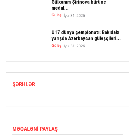
Gülxanım Şirinova bürünc
medal...
Güləş
İyul 31, 2026
U17 dünya çempionatı: Bakıdakı
yarışda Azərbaycan güləşçiləri...
Güləş
İyul 31, 2026
ŞƏRHLƏR
MƏQALƏNI PAYLAŞ