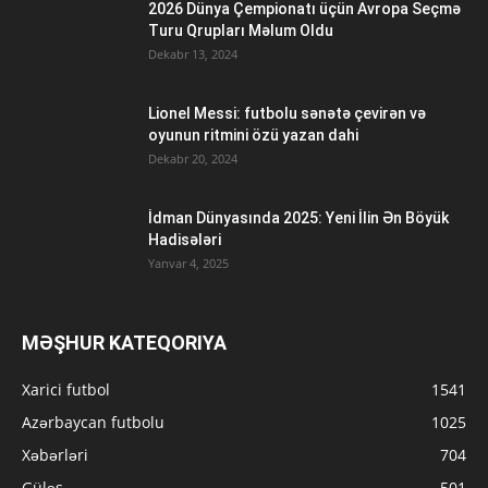
2026 Dünya Çempionatı üçün Avropa Seçmə
Turu Qrupları Məlum Oldu
Dekabr 13, 2024
Lionel Messi: futbolu sənətə çevirən və
oyunun ritmini özü yazan dahi
Dekabr 20, 2024
İdman Dünyasında 2025: Yeni İlin Ən Böyük
Hadisələri
Yanvar 4, 2025
MƏŞHUR KATEQORIYA
Xarici futbol
1541
Azərbaycan futbolu
1025
Xəbərləri
704
Güləş
501