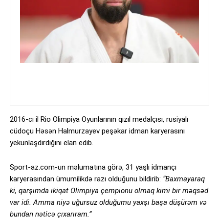
2016-cı il Rio Olimpiya Oyunlarının qızıl medalçısı, rusiyalı
cüdoçu Həsən Halmurzayev peşəkar idman karyerasını
yekunlaşdırdığını elan edib.
Sport-az.com-un məlumatına görə, 31 yaşlı idmançı
karyerasından ümumilikdə razı olduğunu bildirib:
“Baxmayaraq
ki, qarşımda ikiqat Olimpiya çempionu olmaq kimi bir məqsəd
var idi. Amma niyə uğursuz olduğumu yaxşı başa düşürəm və
bundan nəticə çıxarıram.”