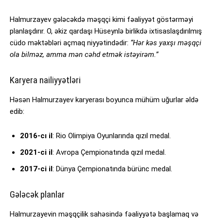
Halmurzayev gələcəkdə məşqçi kimi fəaliyyət göstərməyi
planlaşdırır. O, əkiz qardaşı Hüseynlə birlikdə ixtisaslaşdırılmış
cüdo məktəbləri açmaq niyyətindədir:
“Hər kəs yaxşı məşqçi
ola bilməz, amma mən cəhd etmək istəyirəm.”
Karyera nailiyyətləri
Həsən Halmurzayev karyerası boyunca mühüm uğurlar əldə
edib:
2016-cı il
: Rio Olimpiya Oyunlarında qızıl medal.
2021-ci il
: Avropa Çempionatında qızıl medal.
2017-ci il
: Dünya Çempionatında bürünc medal.
Gələcək planlar
Halmurzayevin məşqçilik sahəsində fəaliyyətə başlamaq və