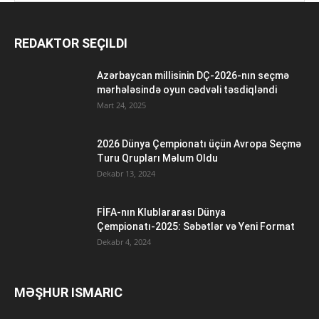
REDAKTOR SEÇILDI
Azərbaycan millisinin DÇ-2026-nın seçmə
mərhələsində oyun cədvəli təsdiqləndi
Mart 24, 2025
2026 Dünya Çempionatı üçün Avropa Seçmə
Turu Qrupları Məlum Oldu
Dekabr 13, 2024
FİFA-nın Klublararası Dünya
Çempionatı-2025: Səbətlər və Yeni Format
Dekabr 4, 2024
MƏŞHUR ISMARIC