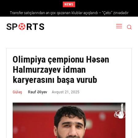
NEWS
Transfer satışlarından ən çox qazanan klublar açıqlandı – “Çelsi” zirvədədir
SP
RTS
Olimpiya çempionu Həsən
Halmurzayev idman
karyerasını başa vurub
Avqust 21, 2025
Rauf Əliyev
Güləş