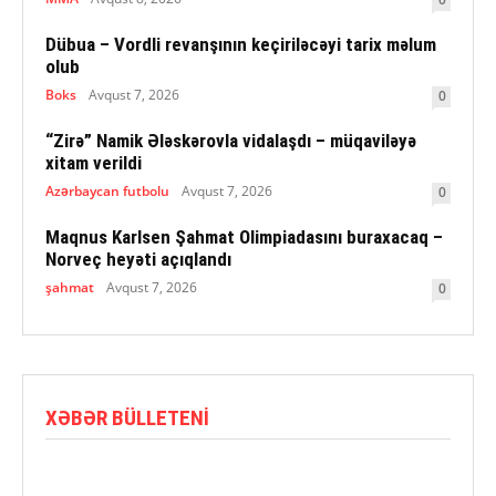
Dübua – Vordli revanşının keçiriləcəyi tarix məlum
olub
Boks
Avqust 7, 2026
0
“Zirə” Namik Ələskərovla vidalaşdı – müqaviləyə
xitam verildi
Azərbaycan futbolu
Avqust 7, 2026
0
Maqnus Karlsen Şahmat Olimpiadasını buraxacaq –
Norveç heyəti açıqlandı
şahmat
Avqust 7, 2026
0
XƏBƏR BÜLLETENI