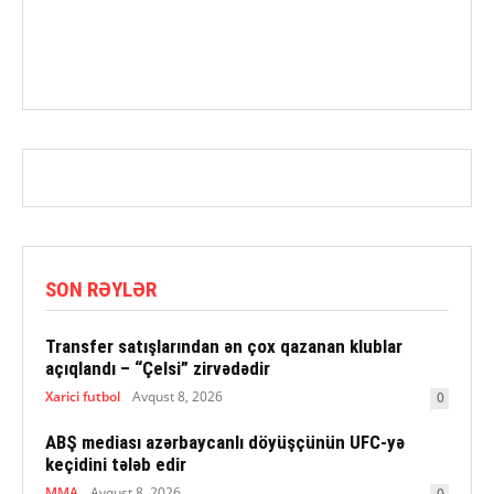
SON RƏYLƏR
Transfer satışlarından ən çox qazanan klublar
açıqlandı – “Çelsi” zirvədədir
Xarici futbol
Avqust 8, 2026
0
ABŞ mediası azərbaycanlı döyüşçünün UFC-yə
keçidini tələb edir
MMA
Avqust 8, 2026
0