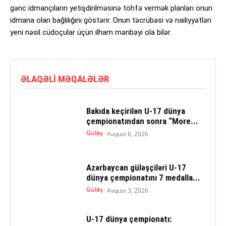
gənc idmançıların yetişdirilməsinə töhfə vermək planları onun
idmana olan bağlılığını göstərir. Onun təcrübəsi və nailiyyətləri
yeni nəsil cüdoçular üçün ilham mənbəyi ola bilər.
ƏLAQƏLI MƏQALƏLƏR
Bakıda keçirilən U-17 dünya
çempionatından sonra “More...
Güləş
Avqust 6, 2026
Azərbaycan güləşçiləri U-17
dünya çempionatını 7 medalla...
Güləş
Avqust 3, 2026
U-17 dünya çempionatı: