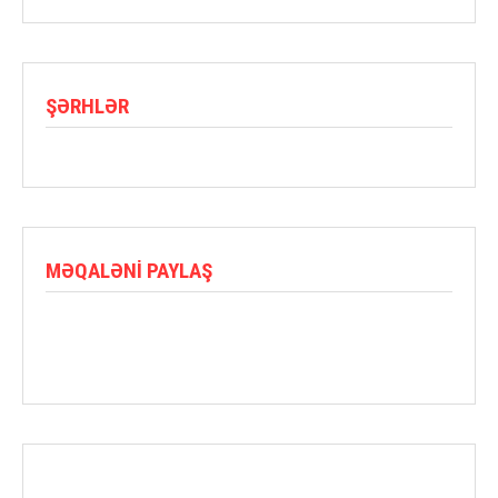
ŞƏRHLƏR
MƏQALƏNI PAYLAŞ