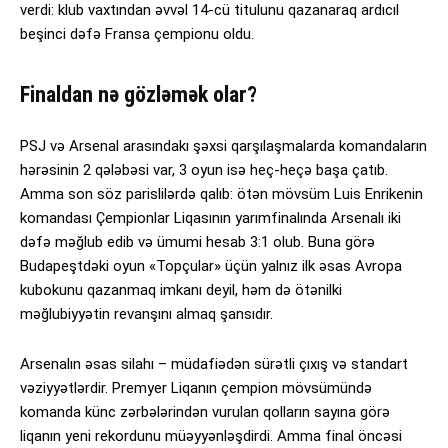
verdi: klub vaxtından əvvəl 14-cü titulunu qazanaraq ardıcıl
beşinci dəfə Fransa çempionu oldu.
Finaldan nə gözləmək olar?
PSJ və Arsenal arasındakı şəxsi qarşılaşmalarda komandaların
hərəsinin 2 qələbəsi var, 3 oyun isə heç-heçə başa çatıb.
Amma son söz parislilərdə qalıb: ötən mövsüm Luis Enrikenin
komandası Çempionlar Liqasının yarımfinalında Arsenalı iki
dəfə məğlub edib və ümumi hesab 3:1 olub. Buna görə
Budapeştdəki oyun «Topçular» üçün yalnız ilk əsas Avropa
kubokunu qazanmaq imkanı deyil, həm də ötənilki
məğlubiyyətin revanşını almaq şansıdır.
Arsenalın əsas silahı – müdafiədən sürətli çıxış və standart
vəziyyətlərdir. Premyer Liqanın çempion mövsümündə
komanda künc zərbələrindən vurulan qolların sayına görə
liqanın yeni rekordunu müəyyənləşdirdi. Amma final öncəsi