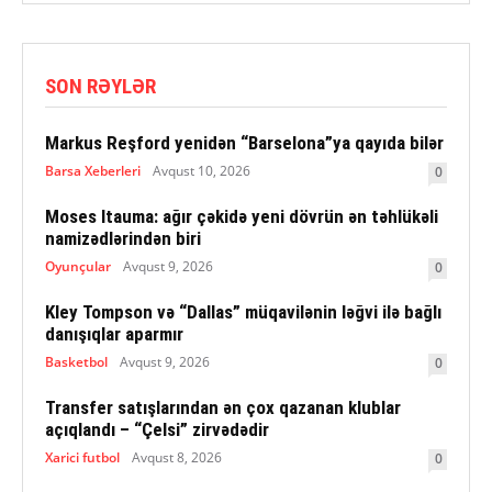
SON RƏYLƏR
Markus Reşford yenidən “Barselona”ya qayıda bilər
Barsa Xeberleri
Avqust 10, 2026
0
Moses Itauma: ağır çəkidə yeni dövrün ən təhlükəli
namizədlərindən biri
Oyunçular
Avqust 9, 2026
0
Kley Tompson və “Dallas” müqavilənin ləğvi ilə bağlı
danışıqlar aparmır
Basketbol
Avqust 9, 2026
0
Transfer satışlarından ən çox qazanan klublar
açıqlandı – “Çelsi” zirvədədir
Xarici futbol
Avqust 8, 2026
0