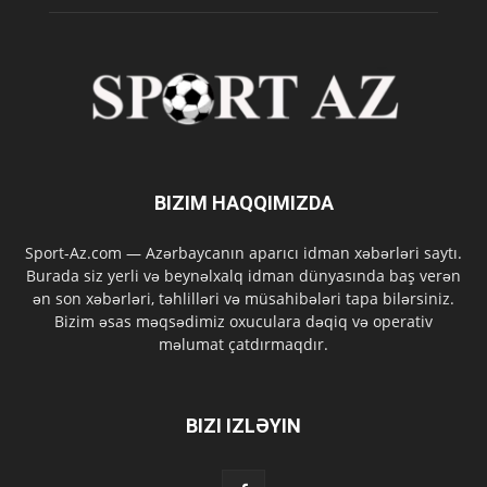
BIZIM HAQQIMIZDA
Sport-Az.com — Azərbaycanın aparıcı idman xəbərləri saytı.
Burada siz yerli və beynəlxalq idman dünyasında baş verən
ən son xəbərləri, təhlilləri və müsahibələri tapa bilərsiniz.
Bizim əsas məqsədimiz oxuculara dəqiq və operativ
məlumat çatdırmaqdır.
BIZI IZLƏYIN