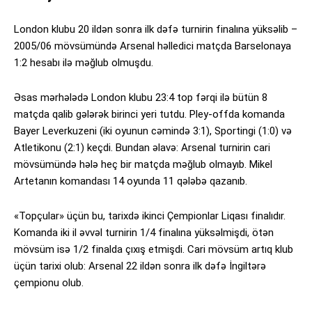
London klubu 20 ildən sonra ilk dəfə turnirin finalına yüksəlib –
2005/06 mövsümündə Arsenal həlledici matçda Barselonaya
1:2 hesabı ilə məğlub olmuşdu.
Əsas mərhələdə London klubu 23:4 top fərqi ilə bütün 8
matçda qalib gələrək birinci yeri tutdu. Pley-offda komanda
Bayer Leverkuzeni (iki oyunun cəmində 3:1), Sportingi (1:0) və
Atletikonu (2:1) keçdi. Bundan əlavə: Arsenal turnirin cari
mövsümündə hələ heç bir matçda məğlub olmayıb. Mikel
Artetanın komandası 14 oyunda 11 qələbə qazanıb.
«Topçular» üçün bu, tarixdə ikinci Çempionlar Liqası finalıdır.
Komanda iki il əvvəl turnirin 1/4 finalına yüksəlmişdi, ötən
mövsüm isə 1/2 finalda çıxış etmişdi. Cari mövsüm artıq klub
üçün tarixi olub: Arsenal 22 ildən sonra ilk dəfə İngiltərə
çempionu olub.