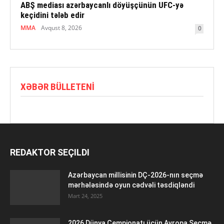
ABŞ mediası azərbaycanlı döyüşçünün UFC-yə
keçidini tələb edir
MMA
Avqust 8, 2026
0
XƏBƏR BÜLLETENI
REDAKTOR SEÇILDI
Azərbaycan millisinin DÇ-2026-nın seçmə
mərhələsində oyun cədvəli təsdiqləndi
Mart 24, 2025
2026 Dünya Çempionatı üçün Avropa Seçmə