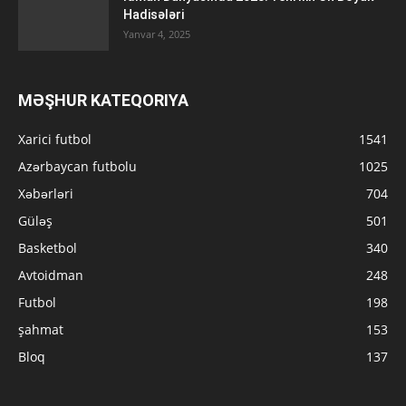
Hadisələri
Yanvar 4, 2025
MƏŞHUR KATEQORIYA
Xarici futbol
1541
Azərbaycan futbolu
1025
Xəbərləri
704
Güləş
501
Basketbol
340
Avtoidman
248
Futbol
198
şahmat
153
Bloq
137