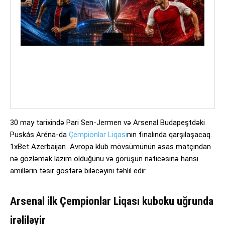
30 may tarixində Pari Sen-Jermen və Arsenal Budapeştdəki
Puskás Aréna-da
Çempionlar Liqası
nın finalında qarşılaşacaq.
1xBet Azerbaijan Avropa klub mövsümünün əsas matçından
nə gözləmək lazım olduğunu və görüşün nəticəsinə hansı
amillərin təsir göstərə biləcəyini təhlil edir.
Arsenal ilk Çempionlar Liqası kuboku uğrunda
irəliləyir