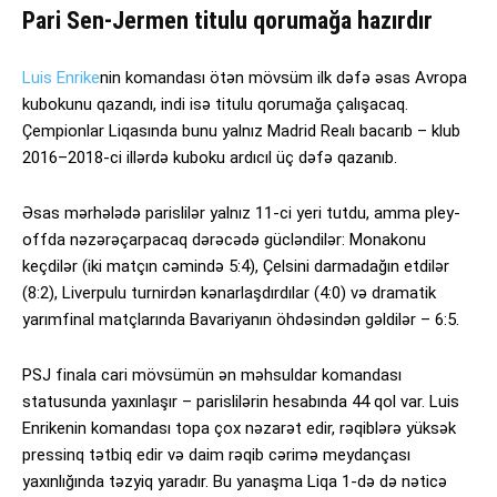
Pari Sen-Jermen titulu qorumağa hazırdır
Luis Enrike
nin komandası ötən mövsüm ilk dəfə əsas Avropa
kubokunu qazandı, indi isə titulu qorumağa çalışacaq.
Çempionlar Liqasında bunu yalnız Madrid Realı bacarıb – klub
2016–2018-ci illərdə kuboku ardıcıl üç dəfə qazanıb.
Əsas mərhələdə parislilər yalnız 11-ci yeri tutdu, amma pley-
offda nəzərəçarpacaq dərəcədə gücləndilər: Monakonu
keçdilər (iki matçın cəmində 5:4), Çelsini darmadağın etdilər
(8:2), Liverpulu turnirdən kənarlaşdırdılar (4:0) və dramatik
yarımfinal matçlarında Bavariyanın öhdəsindən gəldilər – 6:5.
PSJ finala cari mövsümün ən məhsuldar komandası
statusunda yaxınlaşır – parislilərin hesabında 44 qol var. Luis
Enrikenin komandası topa çox nəzarət edir, rəqiblərə yüksək
pressinq tətbiq edir və daim rəqib cərimə meydançası
yaxınlığında təzyiq yaradır. Bu yanaşma Liqa 1-də də nəticə