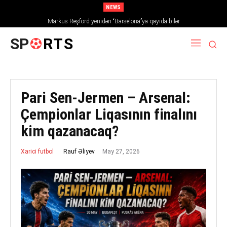
NEWS
Markus Reşford yenidən “Barselona”ya qayıda bilər
SP
RTS
Pari Sen-Jermen – Arsenal:
Çempionlar Liqasının finalını
kim qazanacaq?
May 27, 2026
Rauf Əliyev
Xarici futbol