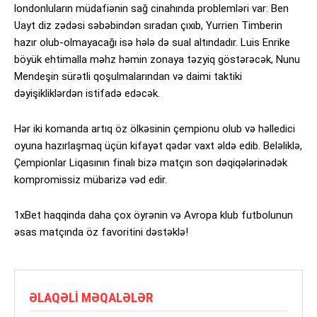
londonluların müdafiənin sağ cinahında problemləri var: Ben
Uayt diz zədəsi səbəbindən sıradan çıxıb, Yurrien Timberin
hazır olub-olmayacağı isə hələ də sual altındadır. Luis Enrike
böyük ehtimalla məhz həmin zonaya təzyiq göstərəcək, Nunu
Mendeşin sürətli qoşulmalarından və daimi taktiki
dəyişikliklərdən istifadə edəcək.
Hər iki komanda artıq öz ölkəsinin çempionu olub və həlledici
oyuna hazırlaşmaq üçün kifayət qədər vaxt əldə edib. Beləliklə,
Çempionlar Liqasının finalı bizə matçın son dəqiqələrinədək
kompromissiz mübarizə vəd edir.
1xBet haqqinda daha çox öyrənin və Avropa klub futbolunun
əsas matçında öz favoritini dəstəklə!
ƏLAQƏLI MƏQALƏLƏR