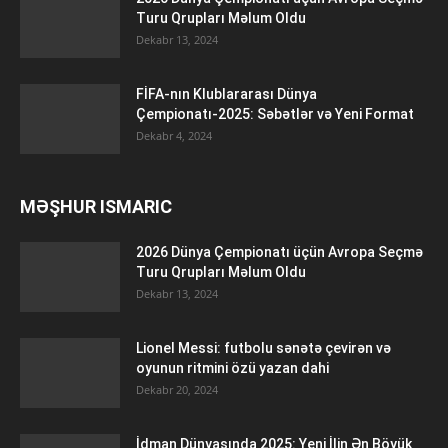
Turu Qrupları Məlum Oldu
Dekabr 13, 2024
FİFA-nın Klublararası Dünya
Çempionatı-2025: Səbətlər və Yeni Format
Dekabr 4, 2024
MƏŞHUR ISMARIC
2026 Dünya Çempionatı üçün Avropa Seçmə
Turu Qrupları Məlum Oldu
Dekabr 13, 2024
Lionel Messi: futbolu sənətə çevirən və
oyunun ritmini özü yazan dahi
Dekabr 20, 2024
İdman Dünyasında 2025: Yeni İlin Ən Böyük