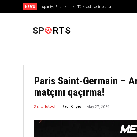
NEWS
İspaniya Superkuboku Türkiyədə keçirilə bilər
ANA SƏHIFƏ
SP
RTS
Paris Saint-Germain – 
matçını qaçırma!
Rauf Əliyev
Xarici futbol
May 27, 2026