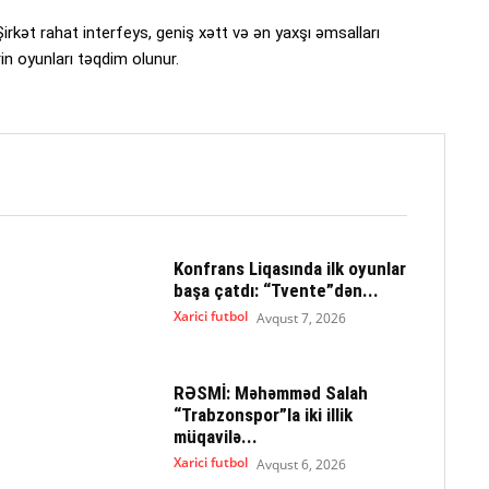
! Şirkət rahat interfeys, geniş xətt və ən yaxşı əmsalları
rin oyunları təqdim olunur.
Konfrans Liqasında ilk oyunlar
başa çatdı: “Tvente”dən...
Xarici futbol
Avqust 7, 2026
RƏSMİ: Məhəmməd Salah
“Trabzonspor”la iki illik
müqavilə...
Xarici futbol
Avqust 6, 2026