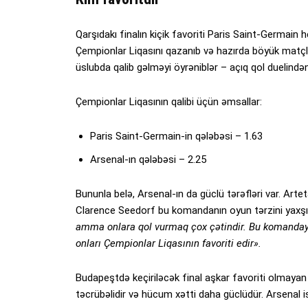
Qarşıdakı finalın kiçik favoriti Paris Saint-Germain 
Çempionlar Liqasını qazanıb və hazırda böyük matçlard
üslubda qalib gəlməyi öyrəniblər – açıq qol duelində
Çempionlar Liqasının qalibi üçün əmsallar:
Paris Saint-Germain-in qələbəsi – 1.63
Arsenal-ın qələbəsi – 2.25
Bununla belə, Arsenal-ın da güclü tərəfləri var. Arte
Clarence Seedorf bu komandanın oyun tərzini yaxşı 
amma onlara qol vurmaq çox çətindir. Bu komandaya 
onları Çempionlar Liqasının favoriti edir».
Budapeştdə keçiriləcək final aşkar favoriti olmayan
təcrübəlidir və hücum xətti daha güclüdür. Arsenal is