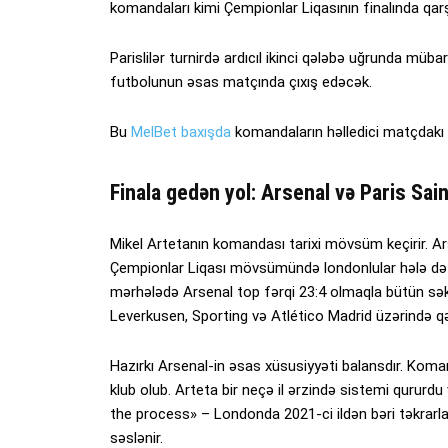
komandaları kimi Çempionlar Liqasının finalında qarş
Parislilər turnirdə ardıcıl ikinci qələbə uğrunda müba
futbolunun əsas matçında çıxış edəcək.
Bu
MelBet baxışda
komandaların həlledici matçdakı şa
Finala gedən yol: Arsenal və Paris Sa
Mikel Artetanın komandası tarixi mövsüm keçirir. Ars
Çempionlar Liqası mövsümündə londonlular hələ də 
mərhələdə Arsenal top fərqi 23:4 olmaqla bütün sək
Leverkusen, Sporting və Atlético Madrid üzərində qə
Hazırkı Arsenal-in əsas xüsusiyyəti balansdır. Koma
klub olub. Arteta bir neçə il ərzində sistemi qururdu
the process» – Londonda 2021-ci ildən bəri təkrarlan
səslənir.