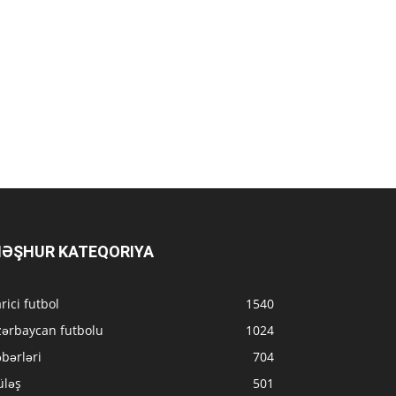
ƏŞHUR KATEQORIYA
rici futbol
1540
zərbaycan futbolu
1024
bərləri
704
üləş
501