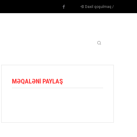
Daxil qoşulmaq /
TENNIS
DIGƏR
OYUNÇULAR
BLOQ
MORE
MƏQALƏNI PAYLAŞ