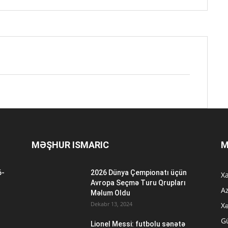
MƏŞHUR ISMARIC
M
6-
2026 Dünya Çempionatı üçün
Xa
n
Avropa Seçmə Turu Qrupları
A
Məlum Oldu
Dekabr 13, 2024
Xə
G
Lionel Messi: futbolu sənətə