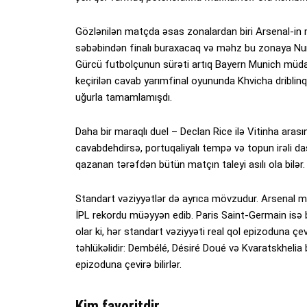
Gözlənilən matçda əsas zonalardan biri Arsenal-in m
səbəbindən finalı buraxacaq və məhz bu zonaya Nu
Gürcü futbolçunun sürəti artıq Bayern Munich müd
keçirilən cavab yarımfinal oyununda Khvicha driblinq
uğurla tamamlamışdı.
Daha bir maraqlı duel – Declan Rice ilə Vitinha arası
cavabdehdirsə, portuqaliyalı tempə və topun irəli d
qazanan tərəfdən bütün matçın taleyi asılı ola bilər.
Standart vəziyyətlər də ayrıca mövzudur. Arsenal m
İPL rekordu müəyyən edib. Paris Saint-Germain isə 
olar ki, hər standart vəziyyəti real qol epizoduna ç
təhlükəlidir: Dembélé, Désiré Doué və Kvaratskhelia 
epizoduna çevirə bilirlər.
Kim favoritdir