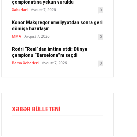
çempionatına yekun vuruldu
Xəbərləri
Avqust 7, 2026
0
Konor Makqreqor əməliyyatdan sonra geri
dönüşə hazırlaşır
MMA
Avqust 7, 2026
0
Rodri “Real”dan imtina etdi: Dünya
çempionu “Barselona”nı seçdi
Barsa Xeberleri
Avqust 7, 2026
0
XƏBƏR BÜLLETENI