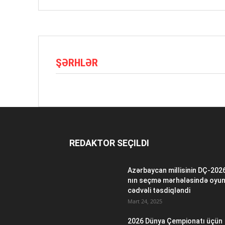
ŞƏRHLƏR
REDAKTOR SEÇILDI
Azərbaycan millisinin DÇ-202
nın seçmə mərhələsində oyu
cədvəli təsdiqləndi
Mart 24, 2025
2026 Dünya Çempionatı üçün