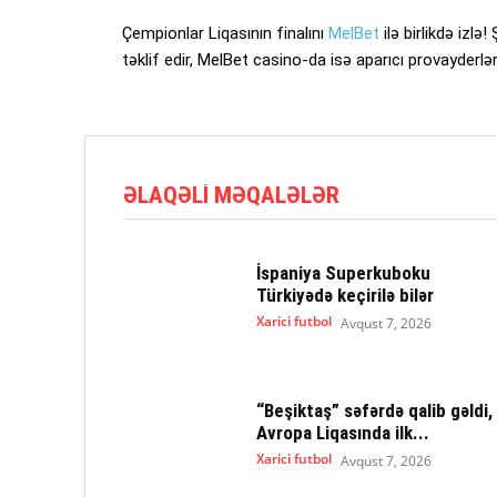
Çempionlar Liqasının finalını
MelBet
ilə birlikdə izlə
təklif edir, MelBet сasino-da isə aparıcı provayderlə
ƏLAQƏLI MƏQALƏLƏR
İspaniya Superkuboku
Türkiyədə keçirilə bilər
Xarici futbol
Avqust 7, 2026
“Beşiktaş” səfərdə qalib gəldi,
Avropa Liqasında ilk...
Xarici futbol
Avqust 7, 2026