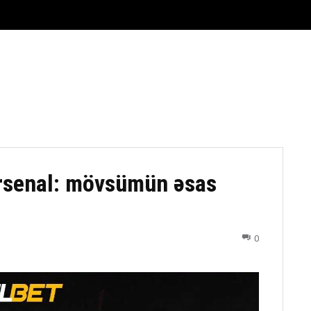
FUTBOL
DÖYÜŞ NÖVLƏRI
ATLETIKA
BASKETBOL
Arsenal: mövsümün əsas
0