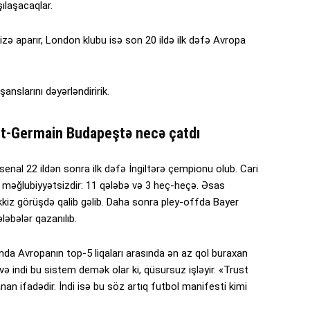
ılaşacaqlar.
rizə aparır, London klubu isə son 20 ildə ilk dəfə Avropa
nslarını dəyərləndiririk.
int-Germain Budapeştə necə çatdı
enal 22 ildən sonra ilk dəfə İngiltərə çempionu olub. Cari
məğlubiyyətsizdir: 11 qələbə və 3 heç-heçə. Əsas
kiz görüşdə qalib gəlib. Daha sonra pley-offda Bayer
ləbələr qazanılıb.
nda Avropanın top-5 liqaları arasında ən az qol buraxan
 və indi bu sistem demək olar ki, qüsursuz işləyir. «Trust
an ifadədir. İndi isə bu söz artıq futbol manifesti kimi