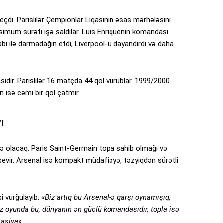
di. Parislilər Çempionlar Liqasının əsas mərhələsini
simum sürəti işə saldılar. Luis Enriquenin komandası
 ilə darmadağın etdi, Liverpool-u dayandırdı və daha
dır. Parislilər 16 matçda 44 qol vurublar. 1999/2000
sə cəmi bir qol çatmır.
ı
ə olacaq. Paris Saint-Germain topa sahib olmağı və
sevir. Arsenal isə kompakt müdafiəyə, təzyiqdən sürətli
i vurğulayıb:
«Biz artıq bu Arsenal-ə qarşı oynamışıq,
uz oyunda bu, dünyanın ən güclü komandasıdır, topla isə
nasiya».