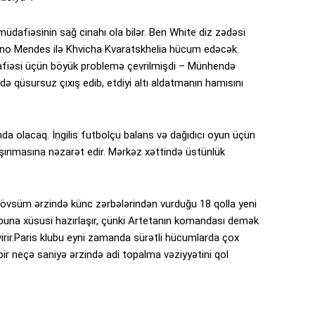
üdafiəsinin sağ cinahı ola bilər. Ben White diz zədəsi
no Mendes ilə Khvicha Kvaratskhelia hücum edəcək.
afiəsi üçün böyük problemə çevrilmişdi – Münhendə
də qüsursuz çıxış edib, etdiyi altı aldatmanın hamısını
nda olacaq. İngilis futbolçu balans və dağıdıcı oyun üçün
aşınmasına nəzarət edir. Mərkəz xəttində üstünlük
övsüm ərzində künc zərbələrindən vurduğu 18 qolla yeni
buna xüsusi hazırlaşır, çünki Artetanın komandası demək
evirir.Paris klubu eyni zamanda sürətli hücumlarda çox
bir neçə saniyə ərzində adi topalma vəziyyətini qol