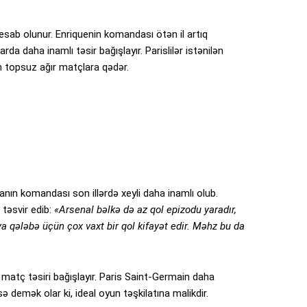
hesab olunur. Enriquenin komandası ötən il artıq
a daha inamlı təsir bağışlayır. Parislilər istənilən
n topsuz ağır matçlara qədər.
tanın komandası son illərdə xeyli daha inamlı olub.
təsvir edib:
«Arsenal bəlkə də az qol epizodu yaradır,
qələbə üçün çox vaxt bir qol kifayət edir. Məhz bu da
 matç təsiri bağışlayır. Paris Saint-Germain daha
ə demək olar ki, ideal oyun təşkilatına malikdir.