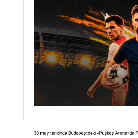
30 may tarixində Budapeştdəki «Puşkaş Arena»da 