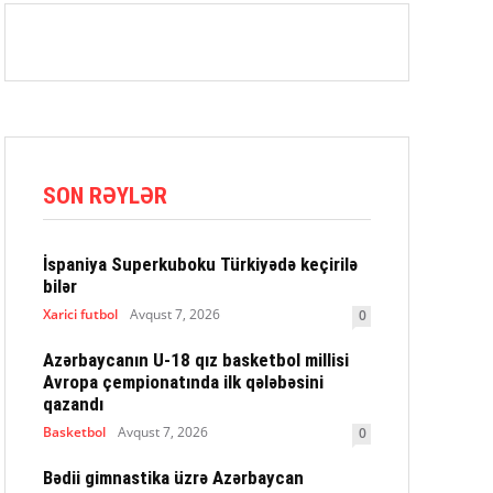
SON RƏYLƏR
İspaniya Superkuboku Türkiyədə keçirilə
bilər
Xarici futbol
Avqust 7, 2026
0
Azərbaycanın U-18 qız basketbol millisi
Avropa çempionatında ilk qələbəsini
qazandı
Basketbol
Avqust 7, 2026
0
Bədii gimnastika üzrə Azərbaycan