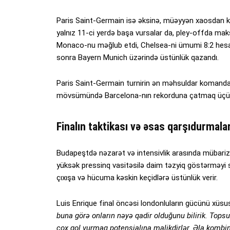
Paris Saint-Germain isə əksinə, müəyyən xaosdan keç
yalnız 11-ci yerdə başa vursalar da, pley-offda mak
Monaco-nu məğlub etdi, Chelsea-ni ümumi 8:2 hesabı
sonra Bayern Munich üzərində üstünlük qazandı.
Paris Saint-Germain turnirin ən məhsuldar komandası
mövsümündə Barcelona-nın rekorduna çatmaq üçün i
Finalın taktikası və əsas qarşıdurmalar
Budapeştdə nəzarət və intensivlik arasında mübariz
yüksək pressinq vasitəsilə daim təzyiq göstərməyi 
çıxışa və hücuma kəskin keçidlərə üstünlük verir.
Luis Enrique final öncəsi londonluların gücünü xüsus
buna görə onların nəyə qadir olduğunu bilirik. Tops
çox qol vurmaq potensialına malikdirlər. Əla kombi