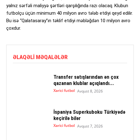
yalnız sərfəli maliyyə şərtləri qarşılığında razı olacaq. Klubun
futbolçu üçün minimum 40 milyon avro tələb etdiyi qeyd edilir.
Bu isə “Qalatasaray”ın təklif etdiyi məbləğdən 10 milyon avro
çoxdur.
ƏLAQƏLI MƏQALƏLƏR
Transfer satışlarından ən çox
qazanan klublar açıqlandı...
Xarici futbol
Avqust 8, 2026
İspaniya Superkuboku Türkiyədə
keçirilə bilər
Xarici futbol
Avqust 7, 2026