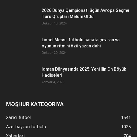
2026 Dünya Çempionatı üçün Avropa Seçmə
Turu Qrupları Məlum Oldu
Dekabr 13, 2024
Lionel Messi: futbolu sənətə çevirən və
oyunun ritmini özü yazan dahi
Dekabr 20, 2024
İdman Dünyasında 2025: Yeni İlin Ən Böyük
Hadisələri
Yanvar 4, 2025
MƏŞHUR KATEQORIYA
Xarici futbol
1541
Azərbaycan futbolu
1025
Xəbərləri
704