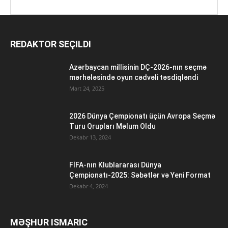
REDAKTOR SEÇILDI
Azərbaycan millisinin DÇ-2026-nın seçmə
mərhələsində oyun cədvəli təsdiqləndi
Mart 24, 2025
2026 Dünya Çempionatı üçün Avropa Seçmə
Turu Qrupları Məlum Oldu
Dekabr 13, 2024
FİFA-nın Klublararası Dünya
Çempionatı-2025: Səbətlər və Yeni Format
Dekabr 4, 2024
MƏŞHUR ISMARIC