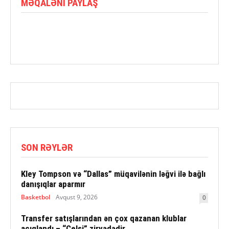
MƏQALƏNI PAYLAŞ
SON RƏYLƏR
Kley Tompson və “Dallas” müqavilənin ləğvi ilə bağlı
danışıqlar aparmır
Basketbol
Avqust 9, 2026
0
Transfer satışlarından ən çox qazanan klublar
açıqlandı – “Çelsi” zirvədədir