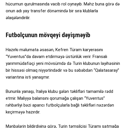
hücumun qurulmasında vacib rol oynayıb. Məhz buna görə də
onun adı yay transfer dönəmində bir sıra klublarla
əlaqələndirilir.
Futbolçunun mövqeyi dəyişməyib
Hazırkı məlumata əsasən, Kefren Türam karyerasını
“Yuventus”da davam etdirməyə üstünlük verir. Fransalı
yarımmüdafiəçi yeni mövsümdə də Turin klubunun layihəsinin
bir hissəsi olmaq niyyətindədir və bu səbəbdən “Qalatasaray”
variantına isti yanaşmır.
Bununla yanaşı, İtaliya klubu gələn təklifləri tamamilə rədd
etmir. Maliyyə balansını qorumağa çalışan “Yuventus”
rəhbərliyi bəzi aparıcı futbolçularla bağlı təklifləri nəzərdən
keçirməyə hazırdır.
Mənbələrin bildirdiyinə görə, Turin təmsilçisi Türamı satmağa