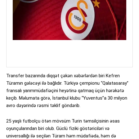
Transfer bazarında diqqət çəkən xəbərlərdən biri Kefren
Türamın gələcəyi ilə bağlıdır. Türkiyə çempionu “Qalatasaray”
fransalı yarımmüdafiəçini heyətinə qatmaq üçün hərəkətə
keçib. Məlumata görə, İstanbul klubu “Yuventus”a 30 milyon
avro dəyərində rəsmi təklif göndərib.
25 yaşlı futbolçu ötən mövsüm Turin təmsilçisinin əsas
oyunçularından biri olub. Güclü fiziki göstəriciləri və
universallığı ilə seçilən Türam həm müdafiədə, həm də