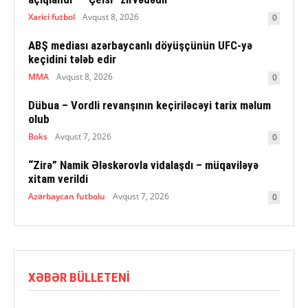
Xarici futbol
Avqust 8, 2026
0
ABŞ mediası azərbaycanlı döyüşçünün UFC-yə
keçidini tələb edir
MMA
Avqust 8, 2026
0
Dübua – Vordli revanşının keçiriləcəyi tarix məlum
olub
Boks
Avqust 7, 2026
0
“Zirə” Namik Ələskərovla vidalaşdı – müqaviləyə
xitam verildi
Azərbaycan futbolu
Avqust 7, 2026
0
XƏBƏR BÜLLETENI