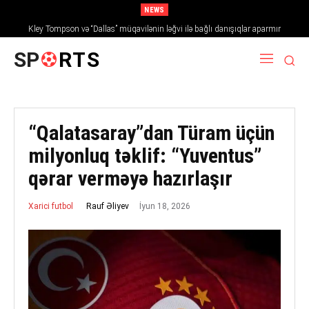
NEWS
Kley Tompson və “Dallas” müqavilənin ləğvi ilə bağlı danışıqlar aparmır
SP
RTS
“Qalatasaray”dan Türam üçün
milyonluq təklif: “Yuventus”
qərar verməyə hazırlaşır
İyun 18, 2026
Rauf Əliyev
Xarici futbol