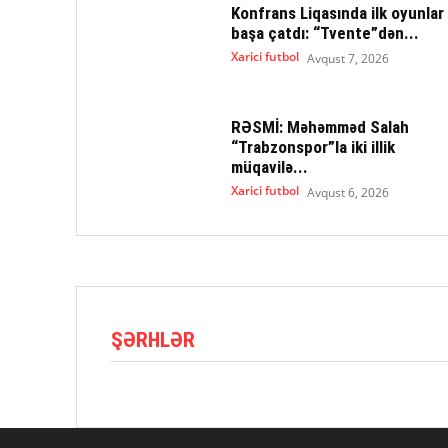
Konfrans Liqasında ilk oyunlar
başa çatdı: “Tvente”dən...
Xarici futbol
Avqust 7, 2026
RƏSMİ: Məhəmməd Salah
“Trabzonspor”la iki illik
müqavilə...
Xarici futbol
Avqust 6, 2026
ŞƏRHLƏR