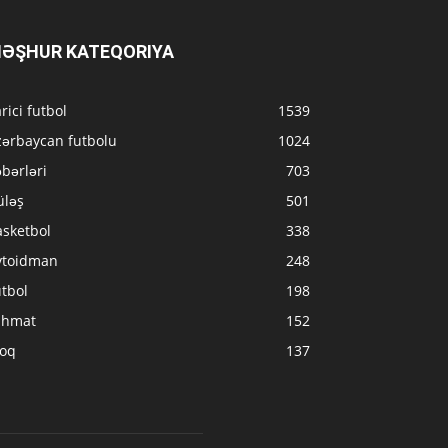
ƏŞHUR KATEQORIYA
rici futbol
1539
zərbaycan futbolu
1024
bərləri
703
üləş
501
asketbol
338
vtoidman
248
tbol
198
ahmat
152
loq
137