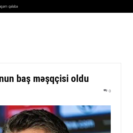
təşəm qələbə
FUTBOL
DÖYÜŞ NÖVLƏRI
ATLETIKA
BASKETBOL
nun baş məşqçisi oldu
0