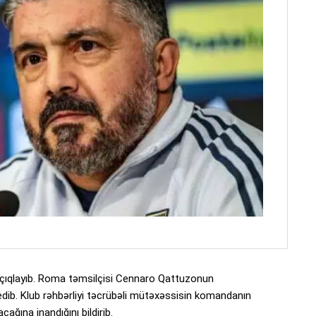
ı açıqlayıb. Roma təmsilçisi Cennaro Qattuzonun
dib. Klub rəhbərliyi təcrübəli mütəxəssisin komandanın
ğına inandığını bildirib.