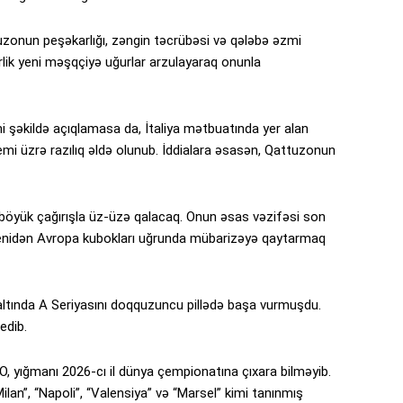
uzonun peşəkarlığı, zəngin təcrübəsi və qələbə əzmi
rlik yeni məşqçiyə uğurlar arzulayaraq onunla
i şəkildə açıqlamasa da, İtaliya mətbuatında yer alan
mi üzrə razılıq əldə olunub. İddialara əsasən, Qattuzonun
böyük çağırışla üz-üzə qalacaq. Onun əsas vəzifəsi son
nidən Avropa kubokları uğrunda mübarizəyə qaytarmaq
altında A Seriyasını doqquzuncu pillədə başa vurmuşdu.
edib.
 O, yığmanı 2026-cı il dünya çempionatına çıxara bilməyib.
lan”, “Napoli”, “Valensiya” və “Marsel” kimi tanınmış