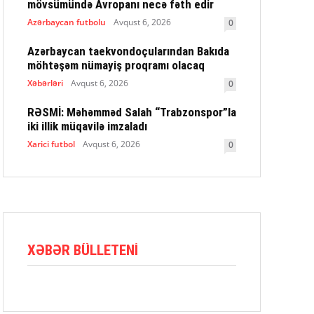
mövsümündə Avropanı necə fəth edir
Azərbaycan futbolu
Avqust 6, 2026
0
Azərbaycan taekvondoçularından Bakıda
möhtəşəm nümayiş proqramı olacaq
Xəbərləri
Avqust 6, 2026
0
RƏSMİ: Məhəmməd Salah “Trabzonspor”la
iki illik müqavilə imzaladı
Xarici futbol
Avqust 6, 2026
0
XƏBƏR BÜLLETENI