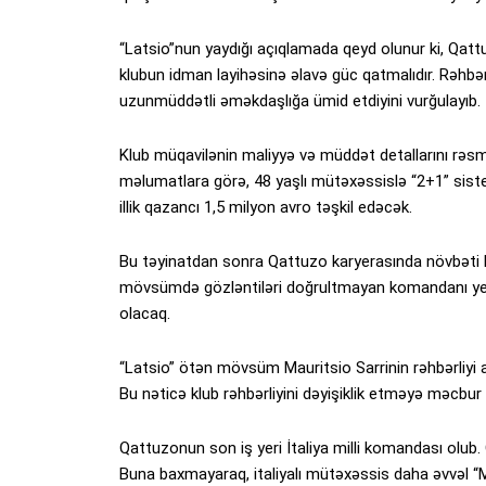
“Latsio”nun yaydığı açıqlamada qeyd olunur ki, Qatt
klubun idman layihəsinə əlavə güc qatmalıdır. Rəhbə
uzunmüddətli əməkdaşlığa ümid etdiyini vurğulayıb.
Klub müqavilənin maliyyə və müddət detallarını rəsm
məlumatlara görə, 48 yaşlı mütəxəssislə “2+1” siste
illik qazancı 1,5 milyon avro təşkil edəcək.
Bu təyinatdan sonra Qattuzo karyerasında növbəti 
mövsümdə gözləntiləri doğrultmayan komandanı ye
olacaq.
“Latsio” ötən mövsüm Mauritsio Sarrinin rəhbərliyi 
Bu nəticə klub rəhbərliyini dəyişiklik etməyə məcbur 
Qattuzonun son iş yeri İtaliya milli komandası olub.
Buna baxmayaraq, italiyalı mütəxəssis daha əvvəl “Mi