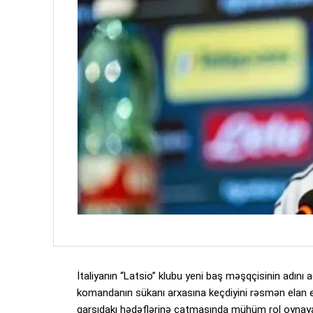
İtaliyanın “Latsio” klubu yeni baş məşqçisinin adın
komandanın sükanı arxasına keçdiyini rəsmən elan e
qarşıdakı hədəflərinə çatmasında mühüm rol oynayaca