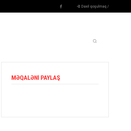
Daxil qoşulmaq /
TENNIS
DIGƏR
OYUNÇULAR
BLOQ
MORE
MƏQALƏNI PAYLAŞ