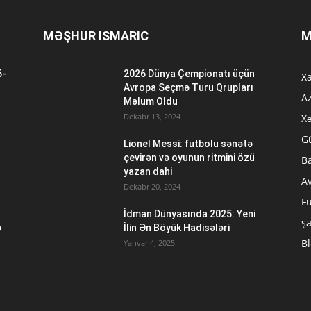
MƏŞHUR ISMARIC
M
6-
2026 Dünya Çempionatı üçün
Xa
n
Avropa Seçmə Turu Qrupları
A
Məlum Oldu
Dekabr 13, 2024
Xə
G
Lionel Messi: futbolu sənətə
çevirən və oyunun ritmini özü
B
yazan dahi
A
Dekabr 20, 2024
Fu
İdman Dünyasında 2025: Yeni
ş
ə
İlin Ən Böyük Hadisələri
B
Yanvar 4, 2025