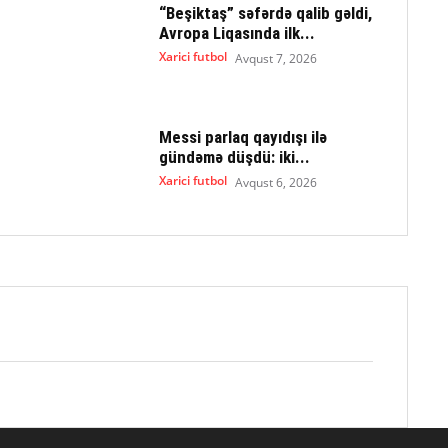
“Beşiktaş” səfərdə qalib gəldi,
Avropa Liqasında ilk...
Xarici futbol
Avqust 7, 2026
Messi parlaq qayıdışı ilə
gündəmə düşdü: iki...
Xarici futbol
Avqust 6, 2026