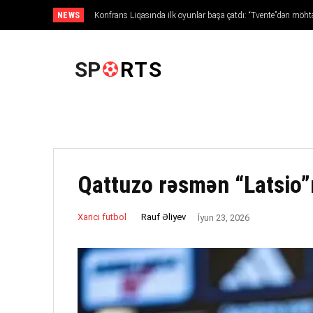
NEWS
Konfrans Liqasında ilk oyunlar başa çatdı: “Tvente”dən möh
ANA SƏHIFƏ
SP
RTS
Qattuzo rəsmən “Latsio”
Rauf Əliyev
Xarici futbol
İyun 23, 2026