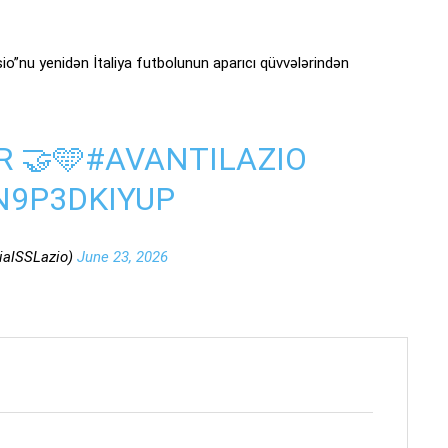
sio”nu yenidən İtaliya futbolunun aparıcı qüvvələrindən
 🤝🩵
#AVANTILAZIO
N9P3DKIYUP
cialSSLazio)
June 23, 2026