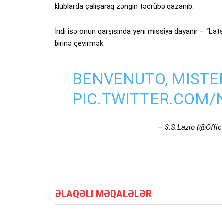
klublarda çalışaraq zəngin təcrübə qazanıb.
İndi isə onun qarşısında yeni missiya dayanır – “Lat
birinə çevirmək.
BENVENUTO, MISTER
PIC.TWITTER.COM/
— S.S.Lazio (@Offi
ƏLAQƏLI MƏQALƏLƏR