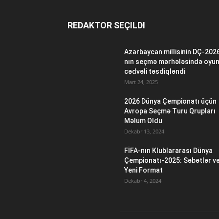
REDAKTOR SEÇILDI
Azərbaycan millisinin DÇ-202
nın seçmə mərhələsində oyu
cədvəli təsdiqləndi
Mart 24, 2025
2026 Dünya Çempionatı üçün
Avropa Seçmə Turu Qrupları
Məlum Oldu
Dekabr 13, 2024
FİFA-nın Klublararası Dünya
Çempionatı-2025: Səbətlər v
Yeni Format
Dekabr 4, 2024