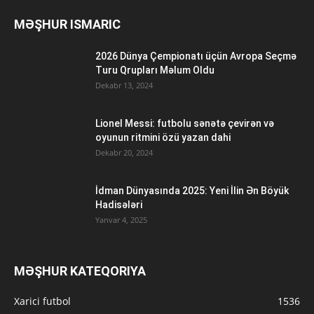
MƏŞHUR ISMARIC
2026 Dünya Çempionatı üçün Avropa Seçmə
Turu Qrupları Məlum Oldu
Dekabr 13, 2024
Lionel Messi: futbolu sənətə çevirən və
oyunun ritmini özü yazan dahi
Dekabr 20, 2024
İdman Dünyasında 2025: Yeni İlin Ən Böyük
Hadisələri
Yanvar 4, 2025
MƏŞHUR KATEQORIYA
Xarici futbol
1536