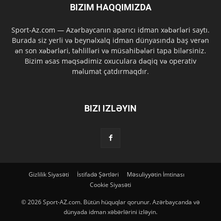
BIZIM HAQQIMIZDA
Sport-Az.com — Azərbaycanın aparıcı idman xəbərləri saytı.
Burada siz yerli və beynəlxalq idman dünyasında baş verən
ən son xəbərləri, təhlilləri və müsahibələri tapa bilərsiniz.
Bizim əsas məqsədimiz oxuculara dəqiq və operativ
məlumat çatdırmaqdır.
BIZI IZLƏYIN
Gizlilik Siyasəti
İstifadə Şərtləri
Məsuliyyətin İmtinası
Cookie Siyasəti
© 2026 Sport-AZ.com. Bütün hüquqlar qorunur. Azərbaycanda və
dünyada idman xəbərlərini izləyin.