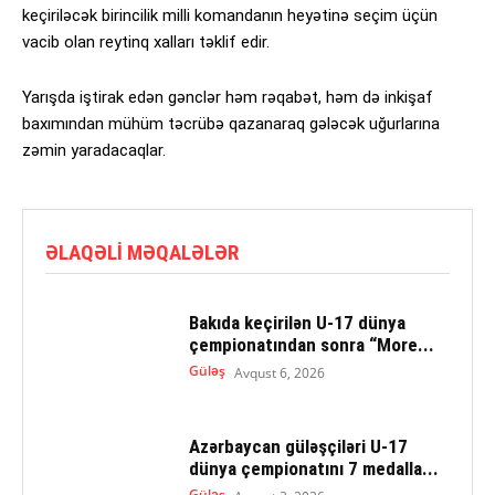
keçiriləcək birincilik milli komandanın heyətinə seçim üçün
vacib olan reytinq xalları təklif edir.
Yarışda iştirak edən gənclər həm rəqabət, həm də inkişaf
baxımından mühüm təcrübə qazanaraq gələcək uğurlarına
zəmin yaradacaqlar.
ƏLAQƏLI MƏQALƏLƏR
Bakıda keçirilən U-17 dünya
çempionatından sonra “More...
Güləş
Avqust 6, 2026
Azərbaycan güləşçiləri U-17
dünya çempionatını 7 medalla...
Güləş