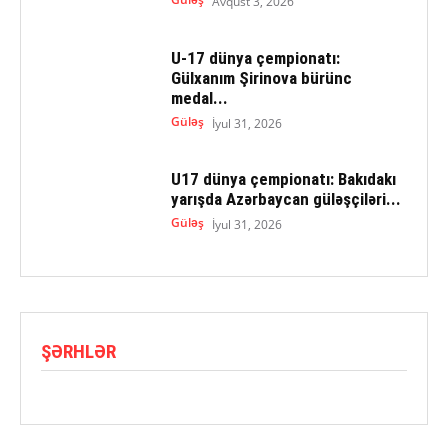
Avqust 3, 2026
U-17 dünya çempionatı:
Gülxanım Şirinova bürünc
medal...
Güləş
İyul 31, 2026
U17 dünya çempionatı: Bakıdakı
yarışda Azərbaycan güləşçiləri...
Güləş
İyul 31, 2026
ŞƏRHLƏR