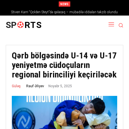
NEWS
Stiven Karri “Qolden Steyt”də qalacaq – mübadilə iddiaları təkzib olundu
SP
RTS
Qərb bölgəsində U-14 və U-17
yeniyetmə cüdoçuların
regional birinciliyi keçiriləcək
Noyabr 5, 2025
Rauf Əliyev
Güləş