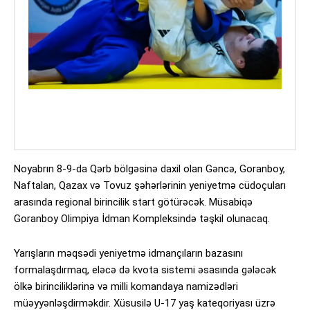
Noyabrın 8-9-da Qərb bölgəsinə daxil olan Gəncə, Goranboy,
Naftalan, Qazax və Tovuz şəhərlərinin yeniyetmə cüdoçuları
arasında regional birincilik start götürəcək. Müsabiqə
Goranboy Olimpiya İdman Kompleksində təşkil olunacaq.
Yarışların məqsədi yeniyetmə idmançıların bazasını
formalaşdırmaq, eləcə də kvota sistemi əsasında gələcək
ölkə birinciliklərinə və milli komandaya namizədləri
müəyyənləşdirməkdir. Xüsusilə U-17 yaş kateqoriyası üzrə