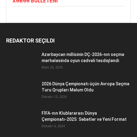
XƏBƏR BÜLLETENI
REDAKTOR SEÇILDI
Azərbaycan millisinin DÇ-2026-nın seçmə
mərhələsində oyun cədvəli təsdiqləndi
Mart 24, 2025
2026 Dünya Çempionatı üçün Avropa Seçmə
Turu Qrupları Məlum Oldu
Dekabr 13, 2024
FİFA-nın Klublararası Dünya
Çempionatı-2025: Səbətlər və Yeni Format
Dekabr 4, 2024