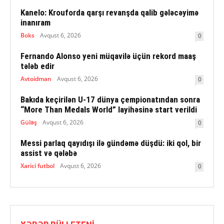
Kanelo: Krouforda qarşı revanşda qalib gələcəyimə
inanıram
Boks
Avqust 6, 2026
0
Fernando Alonso yeni müqavilə üçün rekord maaş
tələb edir
Avtoidman
Avqust 6, 2026
0
Bakıda keçirilən U-17 dünya çempionatından sonra
“More Than Medals World” layihəsinə start verildi
Güləş
Avqust 6, 2026
0
Messi parlaq qayıdışı ilə gündəmə düşdü: iki qol, bir
assist və qələbə
Xarici futbol
Avqust 6, 2026
0