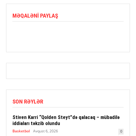
MƏQALƏNI PAYLAŞ
SON RƏYLƏR
Stiven Karri “Qolden Steyt”də qalacaq – mübadilə
iddiaları təkzib olundu
Basketbol
Avqust 6, 2026
0