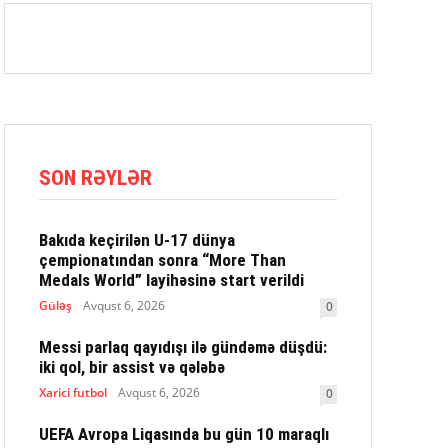
SON RƏYLƏR
Bakıda keçirilən U-17 dünya
çempionatından sonra “More Than
Medals World” layihəsinə start verildi
Güləş
Avqust 6, 2026
0
Messi parlaq qayıdışı ilə gündəmə düşdü:
iki qol, bir assist və qələbə
Xarici futbol
Avqust 6, 2026
0
UEFA Avropa Liqasında bu gün 10 maraqlı