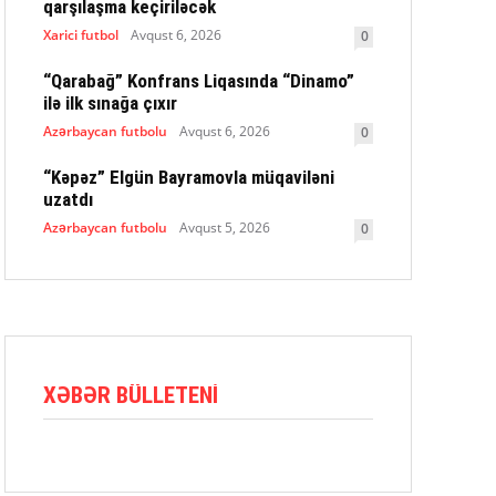
qarşılaşma keçiriləcək
Xarici futbol
Avqust 6, 2026
0
“Qarabağ” Konfrans Liqasında “Dinamo”
ilə ilk sınağa çıxır
Azərbaycan futbolu
Avqust 6, 2026
0
“Kəpəz” Elgün Bayramovla müqaviləni
uzatdı
Azərbaycan futbolu
Avqust 5, 2026
0
XƏBƏR BÜLLETENI