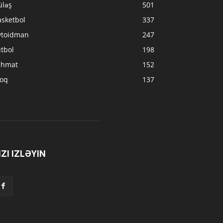
üləş
501
asketbol
337
vtoidman
247
tbol
198
ahmat
152
loq
137
IZI IZLƏYIN