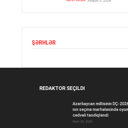
Avqust 5, 2026
ŞƏRHLƏR
REDAKTOR SEÇILDI
Azərbaycan millisinin DÇ-202
nın seçmə mərhələsində oyu
cədvəli təsdiqləndi
Mart 24, 2025