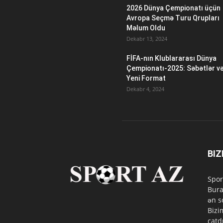
2026 Dünya Çempionatı üçün
Avropa Seçmə Turu Qrupları
Məlum Oldu
Dekabr 13, 2024
FİFA-nın Klublararası Dünya
Çempionatı-2025: Səbətlər v
Yeni Format
Dekabr 4, 2024
BIZ
Spor
Bura
ən s
Bizi
çatd