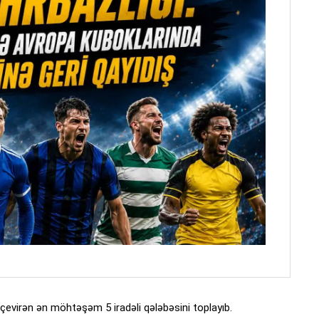
çevirən ən möhtəşəm 5 iradəli qələbəsini toplayıb.