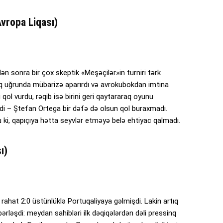
vropa Liqası)
 sonra bir çox skeptik «Meşəçilər»in turniri tərk
q uğrunda mübarizə aparırdı və avrokubokdan imtina
 qol vurdu, rəqib isə birini geri qaytararaq oyunu
i – Ştefan Ortega bir dəfə də olsun qol buraxmadı.
u ki, qapıçıya hətta seyvlər etməyə belə ehtiyac qalmadı.
ı)
 rahat 2:0 üstünlüklə Portuqaliyaya gəlmişdi. Lakin artıq
rləşdi: meydan sahibləri ilk dəqiqələrdən dəli pressinq