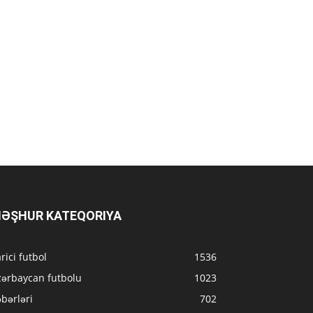
ƏŞHUR KATEQORIYA
rici futbol
1536
zərbaycan futbolu
1023
bərləri
702