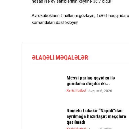
hesab isə ev sahiblərinin xeyrinə 36:7 oldu!
Avrokubokların finallarını gözləyin, 1xBet haqqınd
komandaları dəstəkləyin!
ƏLAQƏLI MƏQALƏLƏR
Messi parlaq qayıdışı ilə
gündəmə düşdü: iki...
Xarici futbol
Avqust 6, 2026
Romelu Lukaku “Napoli”dən
ayrılmağa hazırlaşır: məşqlərə
qatılmadı
Xarici futbol