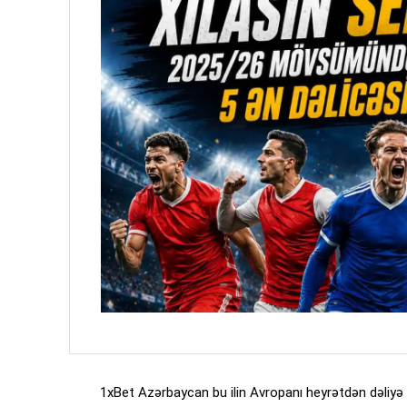
1xBet Azərbaycan bu ilin Avropanı heyrətdən dəliyə 