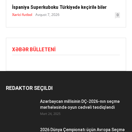
İspaniya Superkuboku Türkiyədə keçirilə bilər
Xarici futbol
Avqust 7, 2026
0
XƏBƏR BÜLLETENI
REDAKTOR SEÇILDI
Azərbaycan millisinin DÇ-2026-nın seçmə
mərhələsində oyun cədvəli təsdiqləndi
Mart 24, 2025
2026 Dünya Çempionatı üçün Avropa Seçmə