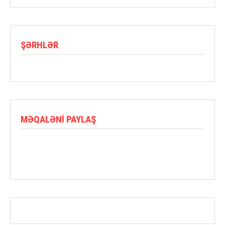
ŞƏRHLƏR
MƏQALƏNI PAYLAŞ