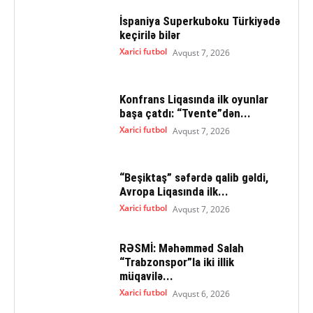
İspaniya Superkuboku Türkiyədə
keçirilə bilər
Xarici futbol
Avqust 7, 2026
Konfrans Liqasında ilk oyunlar
başa çatdı: “Tvente”dən...
Xarici futbol
Avqust 7, 2026
“Beşiktaş” səfərdə qalib gəldi,
Avropa Liqasında ilk...
Xarici futbol
Avqust 7, 2026
RƏSMİ: Məhəmməd Salah
“Trabzonspor”la iki illik
müqavilə...
Xarici futbol
Avqust 6, 2026