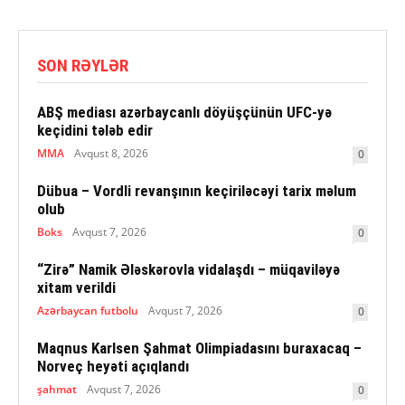
SON RƏYLƏR
ABŞ mediası azərbaycanlı döyüşçünün UFC-yə
keçidini tələb edir
MMA
Avqust 8, 2026
0
Dübua – Vordli revanşının keçiriləcəyi tarix məlum
olub
Boks
Avqust 7, 2026
0
“Zirə” Namik Ələskərovla vidalaşdı – müqaviləyə
xitam verildi
Azərbaycan futbolu
Avqust 7, 2026
0
Maqnus Karlsen Şahmat Olimpiadasını buraxacaq –
Norveç heyəti açıqlandı
şahmat
Avqust 7, 2026
0