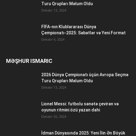
Turu Qrupları Məlum Oldu
Dekabr 13, 2024
FİFA-nın Klublararası Dünya
Çempionatı-2025: Səbətlər və Yeni Format
Dekabr 4, 2024
MƏŞHUR ISMARIC
2026 Dünya Çempionatı üçün Avropa Seçmə
Turu Qrupları Məlum Oldu
Dekabr 13, 2024
Lionel Messi: futbolu sənətə çevirən və
oyunun ritmini özü yazan dahi
Dekabr 20, 2024
İdman Dünyasında 2025: Yeni İlin Ən Böyük