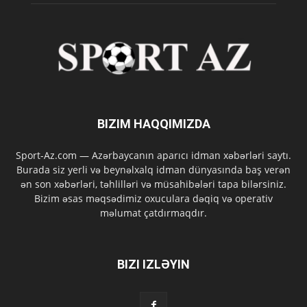
BIZIM HAQQIMIZDA
Sport-Az.com — Azərbaycanın aparıcı idman xəbərləri saytı.
Burada siz yerli və beynəlxalq idman dünyasında baş verən
ən son xəbərləri, təhlilləri və müsahibələri tapa bilərsiniz.
Bizim əsas məqsədimiz oxuculara dəqiq və operativ
məlumat çatdırmaqdır.
BIZI IZLƏYIN