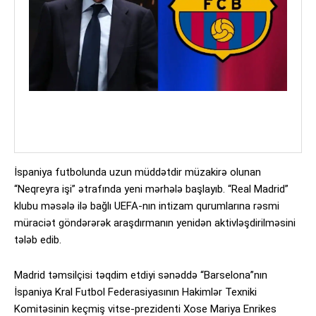
İspaniya futbolunda uzun müddətdir müzakirə olunan
“Neqreyra işi” ətrafında yeni mərhələ başlayıb. “Real Madrid”
klubu məsələ ilə bağlı UEFA-nın intizam qurumlarına rəsmi
müraciət göndərərək araşdırmanın yenidən aktivləşdirilməsini
tələb edib.
Madrid təmsilçisi təqdim etdiyi sənəddə “Barselona”nın
İspaniya Kral Futbol Federasiyasının Hakimlər Texniki
Komitəsinin keçmiş vitse-prezidenti Xose Mariya Enrikes