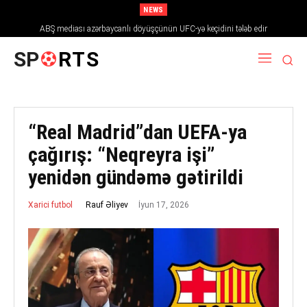
NEWS
ABŞ mediası azərbaycanlı döyüşçünün UFC-yə keçidini tələb edir
SP
RTS
“Real Madrid”dan UEFA-ya
çağırış: “Neqreyra işi”
yenidən gündəmə gətirildi
İyun 17, 2026
Rauf Əliyev
Xarici futbol