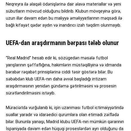
Neqreyra ilə əlaqəli ödənişlərinə dair əlavə materiallar və yeni
sübutların mövcud olduğunu bildirib. Klubun mövqeyinə görə,
uzun illər davam edən bu maliyyə əməliyyatlarının məqsədi ilə
bağlı kifayət qədər aydın və inandırıcı izah təqdim olunmayıb.
UEFA-dan araşdırmanın bərpası tələb olunur
“Real Madrid” hesab edir ki, sözügedən məsələ futbol
yarışlarının şəffaflığına, hakimlərin müstəqilliyinə və idmanda
bərabər rəqabət prinsiplərinə ciddi təsir göstərə bilər. Bu
səbəbdən klub UEFA-nın daha əvvəl başladığı intizam
araşdırmasının yenidən gündəmə gətirilməsini və prosesin
sürətləndirilməsini istəyib.
Müraciətdə vurğulanıb ki, işin uzanması futbol ictimaiyyətində
suallar yaradır və idarəedici qurumlara olan etimadı zəiflədə
bilər. Bununla yanaşı, Madrid klubu UEFA-nın mümkün qərarının
İspaniyada davam edən hüquqi proseslərdən ayrı olduğunu da