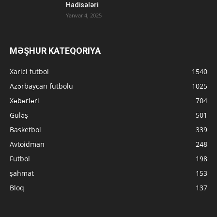
Hadisələri
Yanvar 4, 2025
MƏŞHUR KATEQORIYA
Xarici futbol
1540
Azərbaycan futbolu
1025
Xəbərləri
704
Güləş
501
Basketbol
339
Avtoidman
248
Futbol
198
şahmat
153
Bloq
137