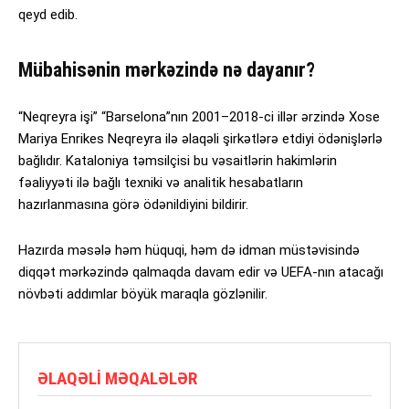
qeyd edib.
Mübahisənin mərkəzində nə dayanır?
“Neqreyra işi” “Barselona”nın 2001–2018-ci illər ərzində Xose
Mariya Enrikes Neqreyra ilə əlaqəli şirkətlərə etdiyi ödənişlərlə
bağlıdır. Kataloniya təmsilçisi bu vəsaitlərin hakimlərin
fəaliyyəti ilə bağlı texniki və analitik hesabatların
hazırlanmasına görə ödənildiyini bildirir.
Hazırda məsələ həm hüquqi, həm də idman müstəvisində
diqqət mərkəzində qalmaqda davam edir və UEFA-nın atacağı
növbəti addımlar böyük maraqla gözlənilir.
ƏLAQƏLI MƏQALƏLƏR