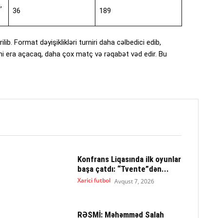
,
36
189
b. Format dəyişiklikləri turniri daha cəlbedici edib,
yeni era açacaq, daha çox matç və rəqabət vəd edir. Bu
Konfrans Liqasında ilk oyunlar
başa çatdı: “Tvente”dən...
Xarici futbol
Avqust 7, 2026
RƏSMİ: Məhəmməd Salah