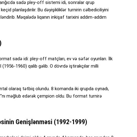
lanğıcda sadə pley-off sistemi idi, sonralar qrup
id planlaşdırılır. Bu dəyişikliklər turnirin cəlbediciliyini
ücləndirib. Məqalədə liqanın inkişaf tarixini addım-addım
)
rmat sadə idi: pley-off matçları, ev və səfər oyunları. İlk
 (1956-1960) qalib gəlib. O dövrdə iştirakçılar milli
l olaraq tətbiq olundu. 8 komanda iki qrupda oynadı,
iya”nı məğlub edərək çempion oldu. Bu format turnirə
əsinin Genişlənməsi (1992-1999)