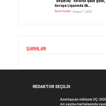
“Beşiktaş” səfərdə qalib gəldi,
Avropa Liqasında ilk...
Xarici futbol
Avqust 7, 2026
ŞƏRHLƏR
REDAKTOR SEÇILDI
Azərbaycan millisinin DÇ-202
nın seçmə mərhələsində oyu