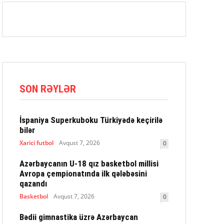
SON RƏYLƏR
İspaniya Superkuboku Türkiyədə keçirilə
bilər
Xarici futbol
Avqust 7, 2026
0
Azərbaycanın U-18 qız basketbol millisi
Avropa çempionatında ilk qələbəsini
qazandı
Basketbol
Avqust 7, 2026
0
Bədii gimnastika üzrə Azərbaycan