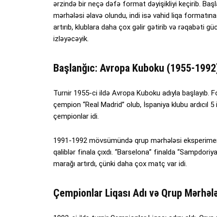
ərzində bir neçə dəfə format dəyişikliyi keçirib. Baş
mərhələsi əlavə olundu, indi isə vahid liqa formatına keç
artırıb, klublara daha çox gəlir gətirib və rəqabəti g
izləyəcəyik.
Başlanğıc: Avropa Kuboku (1955-1992
Turnir 1955-ci ildə Avropa Kuboku adıyla başlayıb. Fo
çempion “Real Madrid” olub, İspaniya klubu ardıcıl 5 il
çempionlar idi.
1991-1992 mövsümündə qrup mərhələsi eksperimenta
qaliblər finala çıxdı. “Barselona” finalda “Sampdor
marağı artırdı, çünki daha çox matç var idi.
Çempionlar Liqası Adı və Qrup Mərhəl