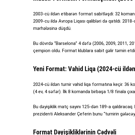
2003-cü ildən etibarən format sabitləşdi: 32 komanda
2009-cu ildə Avropa Liqası qalibləri də qatıldı. 2018
mərhələsinə düşdü.
Bu dövrdə “Barselona” 4 dəfə (2006, 2009, 2011, 201
çempion oldu. Format klublara sabit gəlir təmin etdi
Yeni Format: Vahid Liqa (2024-cü ildən
2024-cü ildən turnir vahid liqa formatına keçir. 36 
(4 ev, 4 səfər). İlk 8 komanda birbaşa 1/8 finala çı
Bu dəyişiklik matç sayını 125-dən 189-a qaldıracaq.
prezidenti Aleksander Çeferin bunu “turnirin gələcəyi
Format Dəyişikliklərinin Cədvəli