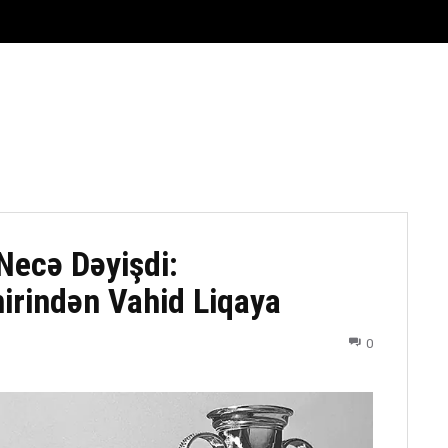
FUTBOL
DÖYÜŞ NÖVLƏRI
ATLETIKA
BASKETBOL
Necə Dəyişdi:
irindən Vahid Liqaya
0