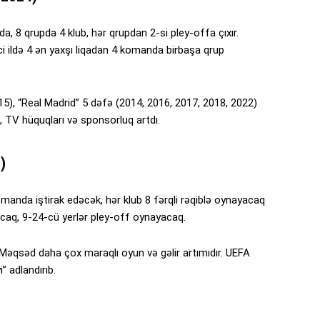
, 8 qrupda 4 klub, hər qrupdan 2-si pley-offa çıxır.
-ci ildə 4 ən yaxşı liqadan 4 komanda birbaşa qrup
5), “Real Madrid” 5 dəfə (2014, 2016, 2017, 2018, 2022)
, TV hüquqları və sponsorluq artdı.
)
komanda iştirak edəcək, hər klub 8 fərqli rəqiblə oynayacaq
xacaq, 9-24-cü yerlər pley-off oynayacaq.
 Məqsəd daha çox maraqlı oyun və gəlir artımıdır. UEFA
” adlandırıb.