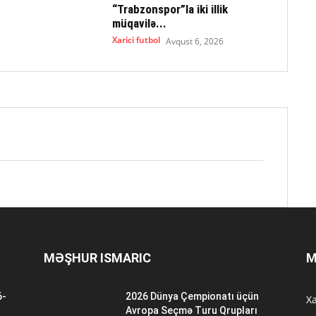
“Trabzonspor”la iki illik
müqavilə...
Xarici futbol
Avqust 6, 2026
MƏŞHUR ISMARIC
M
6-
2026 Dünya Çempionatı üçün
Xa
n
Avropa Seçmə Turu Qrupları