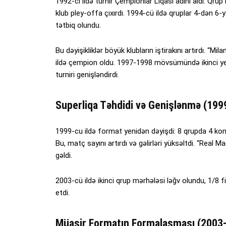
1992-ci ildə turnir Çempionlar Liqası adını aldı. Qr
klub pley-offa çıxırdı. 1994-cü ildə qruplar 4-dən 6-
tətbiq olundu.
Bu dəyişikliklər böyük klubların iştirakını artırdı. “M
ildə çempion oldu. 1997-1998 mövsümündə ikinci yer
turniri genişləndirdi.
Superliqa Təhdidi və Genişlənmə (199
1999-cu ildə format yenidən dəyişdi: 8 qrupda 4 ko
Bu, matç sayını artırdı və gəlirləri yüksəltdi. “Real M
gəldi.
2003-cü ildə ikinci qrup mərhələsi ləğv olundu, 1/8 f
etdi.
Müasir Formatın Formalaşması (2003