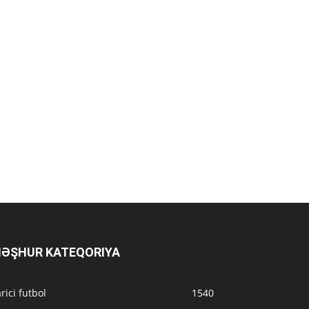
ƏŞHUR KATEQORIYA
rici futbol
1540