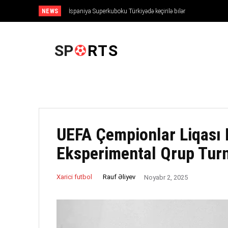
NEWS
İspaniya Superkuboku Türkiyədə keçirilə bilər
ANA SƏHIFƏ
SP
RTS
UEFA Çempionlar Liqası 
Eksperimental Qrup Turn
Rauf Əliyev
Xarici futbol
Noyabr 2, 2025