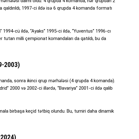
up mərhələsi daimi oldu: 4 qrupda 4 komanda, hər qrupdan 2
ya qaldırıldı, 1997-ci ildə isə 6 qrupda 4 komanda formatı
ilan” 1994-cü ildə, “Ayaks” 1995-ci ildə, “Yuventus” 1996-cı
 tutan milli çempionat komandaları da qatıldı, bu da
9-2003)
manda, sonra ikinci qrup mərhələsi (4 qrupda 4 komanda).
adrid” 2000 və 2002-ci illərdə, “Bavariya” 2001-ci ildə qalib
inala birbaşa keçid tətbiq olundu. Bu, turniri daha dinamik
-2024)