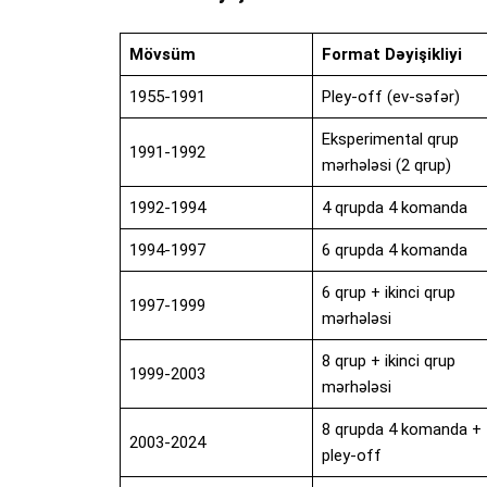
Mövsüm
Format Dəyişikliyi
1955-1991
Pley-off (ev-səfər)
Eksperimental qrup
1991-1992
mərhələsi (2 qrup)
1992-1994
4 qrupda 4 komanda
1994-1997
6 qrupda 4 komanda
6 qrup + ikinci qrup
1997-1999
mərhələsi
8 qrup + ikinci qrup
1999-2003
mərhələsi
8 qrupda 4 komanda +
2003-2024
pley-off