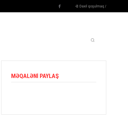
Daxil qoşulmaq /
TENNIS
DIGƏR
OYUNÇULAR
BLOQ
MORE
MƏQALƏNI PAYLAŞ