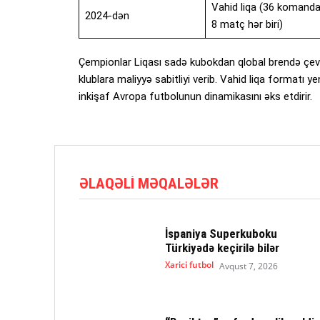
Vahid liqa (36 komanda
2024-dən
8 matç hər biri)
Çempionlar Liqası sadə kubokdan qlobal brendə çevrili
klublara maliyyə sabitliyi verib. Vahid liqa formatı 
inkişaf Avropa futbolunun dinamikasını əks etdirir.
ƏLAQƏLI MƏQALƏLƏR
İspaniya Superkuboku
Türkiyədə keçirilə bilər
Xarici futbol
Avqust 7, 2026