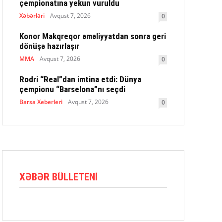
çempionatına yekun vuruldu
Xəbərləri
Avqust 7, 2026
0
Konor Makqreqor əməliyyatdan sonra geri
dönüşə hazırlaşır
MMA
Avqust 7, 2026
0
Rodri “Real”dan imtina etdi: Dünya
çempionu “Barselona”nı seçdi
Barsa Xeberleri
Avqust 7, 2026
0
XƏBƏR BÜLLETENI