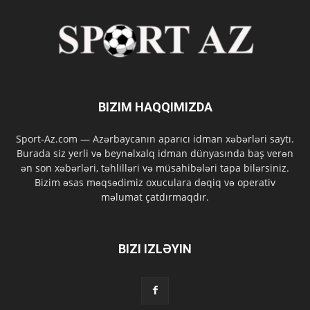
BIZIM HAQQIMIZDA
Sport-Az.com — Azərbaycanın aparıcı idman xəbərləri saytı.
Burada siz yerli və beynəlxalq idman dünyasında baş verən
ən son xəbərləri, təhlilləri və müsahibələri tapa bilərsiniz.
Bizim əsas məqsədimiz oxuculara dəqiq və operativ
məlumat çatdırmaqdır.
BIZI IZLƏYIN