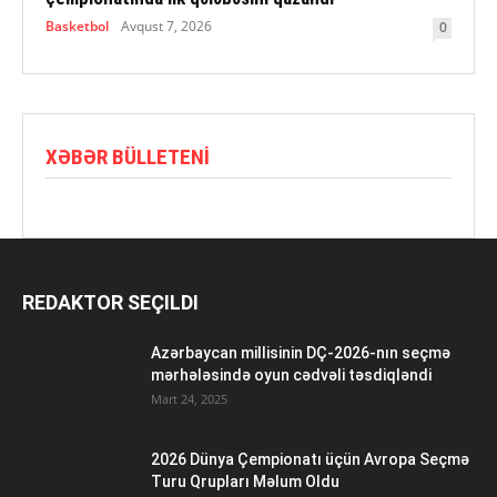
Basketbol
Avqust 7, 2026
0
XƏBƏR BÜLLETENI
REDAKTOR SEÇILDI
Azərbaycan millisinin DÇ-2026-nın seçmə
mərhələsində oyun cədvəli təsdiqləndi
Mart 24, 2025
2026 Dünya Çempionatı üçün Avropa Seçmə
Turu Qrupları Məlum Oldu