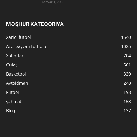
Yanvar 4, 2025
MƏŞHUR KATEQORIYA
Xarici futbol
1540
Azərbaycan futbolu
1025
Xəbərləri
704
Güləş
501
Basketbol
339
Avtoidman
248
Futbol
198
şahmat
153
Bloq
137