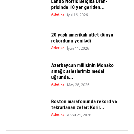
Lando Norris Belçika Qran-
prisində 10 yer geridən...
Atletika
İyul 16, 2026
20 yaşlı amerikalı atlet dünya
rekordunu yenilədi
Atletika
İyun 11, 2026
Azərbaycan millisinin Monako
sınağı: atletlərimiz medal
uğrunda...
Atletika
May 28, 2026
Boston marafonunda rekord və
təkrarlanan zəfər: Korir...
Atletika
Aprel 21, 2026