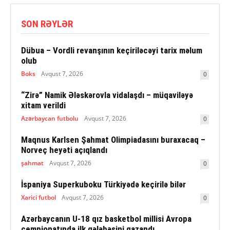
SON RƏYLƏR
Dübua – Vordli revanşının keçiriləcəyi tarix məlum
olub
Boks
Avqust 7, 2026
0
“Zirə” Namik Ələskərovla vidalaşdı – müqaviləyə
xitam verildi
Azərbaycan futbolu
Avqust 7, 2026
0
Maqnus Karlsen Şahmat Olimpiadasını buraxacaq –
Norveç heyəti açıqlandı
şahmat
Avqust 7, 2026
0
İspaniya Superkuboku Türkiyədə keçirilə bilər
Xarici futbol
Avqust 7, 2026
0
Azərbaycanın U-18 qız basketbol millisi Avropa
çempionatında ilk qələbəsini qazandı