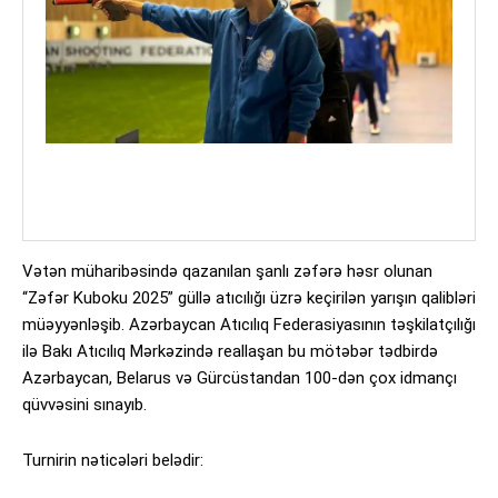
Vətən müharibəsində qazanılan şanlı zəfərə həsr olunan
“Zəfər Kuboku 2025” güllə atıcılığı üzrə keçirilən yarışın qalibləri
müəyyənləşib. Azərbaycan Atıcılıq Federasiyasının təşkilatçılığı
ilə Bakı Atıcılıq Mərkəzində reallaşan bu mötəbər tədbirdə
Azərbaycan, Belarus və Gürcüstandan 100-dən çox idmançı
qüvvəsini sınayıb.
Turnirin nəticələri belədir: