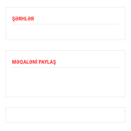
ŞƏRHLƏR
MƏQALƏNI PAYLAŞ