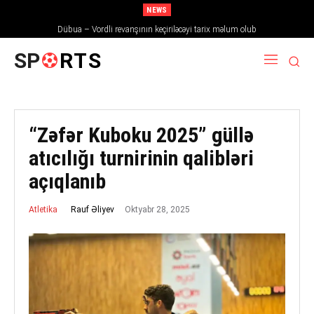
NEWS
Dübua – Vordli revanşının keçiriləcəyi tarix məlum olub
SP
RTS
“Zəfər Kuboku 2025” güllə
atıcılığı turnirinin qalibləri
açıqlanıb
Oktyabr 28, 2025
Rauf Əliyev
Atletika