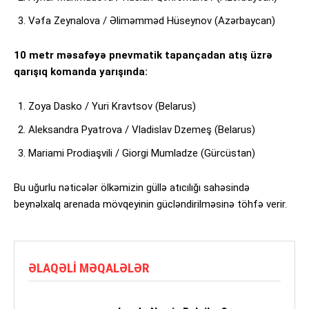
Vəfa Zeynalova / Əliməmməd Hüseynov (Azərbaycan)
10 metr məsafəyə pnevmatik tapançadan atış üzrə
qarışıq komanda yarışında:
Zoya Dasko / Yuri Kravtsov (Belarus)
Aleksandra Pyatrova / Vladislav Dzemeş (Belarus)
Mariami Prodiaşvili / Giorgi Mumladze (Gürcüstan)
Bu uğurlu nəticələr ölkəmizin güllə atıcılığı sahəsində
beynəlxalq arenada mövqeyinin gücləndirilməsinə töhfə verir.
ƏLAQƏLI MƏQALƏLƏR