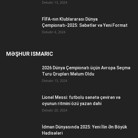
Dekabr 13, 2024
FİFA-nın Klublararası Dünya
Çempionatı-2025: Səbətlər və Yeni Format
Dekabr 4, 2024
MƏŞHUR ISMARIC
2026 Dünya Çempionatı üçün Avropa Seçmə
Turu Qrupları Məlum Oldu
Dekabr 13, 2024
Lionel Messi: futbolu sənətə çevirən və
oyunun ritmini özü yazan dahi
Dekabr 20, 2024
İdman Dünyasında 2025: Yeni İlin Ən Böyük
Hadisələri