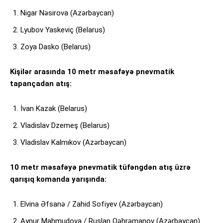
Nigar Nəsirova (Azərbaycan)
Lyubov Yaskeviç (Belarus)
Zoya Dasko (Belarus)
Kişilər arasında 10 metr məsafəyə pnevmatik
tapançadan atış:
İvan Kazak (Belarus)
Vladislav Dzemeş (Belarus)
Vladislav Kalmıkov (Azərbaycan)
10 metr məsafəyə pnevmatik tüfəngdən atış üzrə
qarışıq komanda yarışında:
Elvina Əfsanə / Zahid Sofiyev (Azərbaycan)
Aynur Mahmudova / Ruslan Qəhrəmanov (Azərbaycan)