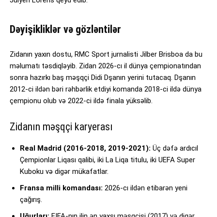
Dəyişikliklər və gözləntilər
Zidanın yaxın dostu, RMC Sport jurnalisti Jilber Brisboa da bu
məlumatı təsdiqləyib. Zidan 2026-cı il dünya çempionatından
sonra hazırkı baş məşqçi Didi Dşanın yerini tutacaq. Dşanın
2012-ci ildən bəri rəhbərlik etdiyi komanda 2018-ci ildə dünya
çempionu olub və 2022-ci ildə finala yüksəlib.
Zidanın məşqçi karyerası
Real Madrid (2016-2018, 2019-2021):
Üç dəfə ardıcıl
Çempionlar Liqası qalibi, iki La Liqa titulu, iki UEFA Super
Kuboku və digər mükafatlar.
Fransa milli komandası:
2026-cı ildən etibarən yeni
çağırış.
Uğurları:
FIFA-nın ilin ən yaxşı məşqçisi (2017) və digər