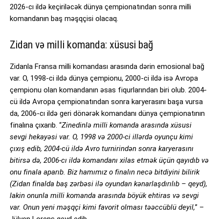
2026-cı ildə keçiriləcək dünya çempionatından sonra milli
komandanın baş məşqçisi olacaq.
Zidan və milli komanda: xüsusi bağ
Zidanla Fransa milli komandası arasında dərin emosional bağ
var. O, 1998-ci ildə dünya çempionu, 2000-ci ildə isə Avropa
çempionu olan komandanın əsas fiqurlarından biri olub. 2004-
cü ildə Avropa çempionatından sonra karyerasını başa vursa
da, 2006-cı ildə geri dönərək komandanı dünya çempionatının
finalına çıxarıb. “
Zinedinlə milli komanda arasında xüsusi
sevgi hekayəsi var. O, 1998 və 2000-ci illərdə oyunçu kimi
çıxış edib, 2004-cü ildə Avro turnirindən sonra karyerasını
bitirsə də, 2006-cı ildə komandanı xilas etmək üçün qayıdıb və
onu finala aparıb. Biz hamımız o finalın necə bitdiyini bilirik
(Zidan finalda baş zərbəsi ilə oyundan kənarlaşdırılıb – qeyd),
lakin onunla milli komanda arasında böyük ehtiras və sevgi
var. Onun yeni məşqçi kimi favorit olması təəccüblü deyil,
” –
Jülyen Lorens qeyd edib.