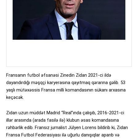
Fransanın futbol əfsanəsi Zinedin Zidan 2021-ci ildə
dayandırdığı məşqçi karyerasına qayıtmaq qərarına gəlib. 53
yaşlı mütəxəssis Fransa milli komandasının sükanı arxasına
keçəcək.
Zidan uzun müddət Madrid “Real”ında çalışıb, 2016-2021-ci
illər arasında (arada fasilə ilə) klubun əsas komandasına
rəhbərlik edib. Fransız jurnalist Jülyen Lorens bildirib ki, Zidan
Fransa Futbol Federasiyası ilə uğurlu danışıqlar aparıb və