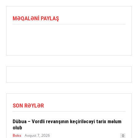
MƏQALƏNI PAYLAŞ
SON RƏYLƏR
Dübua – Vordli revanşının keçiriləcəyi tarix məlum
olub
Boks
Avqust 7, 2026
0