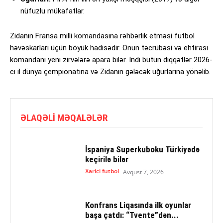
nüfuzlu mükafatlar.
Zidanın Fransa milli komandasına rəhbərlik etməsi futbol
həvəskarları üçün böyük hadisədir. Onun təcrübəsi və ehtirası
komandanı yeni zirvələrə apara bilər. İndi bütün diqqətlər 2026-
cı il dünya çempionatına və Zidanın gələcək uğurlarına yönəlib.
ƏLAQƏLI MƏQALƏLƏR
İspaniya Superkuboku Türkiyədə
keçirilə bilər
Xarici futbol
Avqust 7, 2026
Konfrans Liqasında ilk oyunlar
başa çatdı: “Tvente”dən...