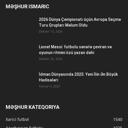
MƏŞHUR ISMARIC
2026 Dünya Çempionatı üçün Avropa Seçmə
Turu Qrupları Məlum Oldu
Dekabr 13, 2024
Lionel Messi: futbolu sənətə çevirən və
oyunun ritmini özü yazan dahi
Dekabr 20, 2024
İdman Dünyasında 2025: Yeni İlin Ən Böyük
Hadisələri
Yanvar 4, 2025
MƏŞHUR KATEQORIYA
Xarici futbol
1540
Azərbaycan futbolu
1025