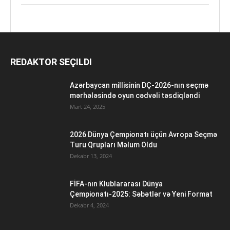
REDAKTOR SEÇILDI
Azərbaycan millisinin DÇ-2026-nın seçmə
mərhələsində oyun cədvəli təsdiqləndi
Mart 24, 2025
2026 Dünya Çempionatı üçün Avropa Seçmə
Turu Qrupları Məlum Oldu
Dekabr 13, 2024
FİFA-nın Klublararası Dünya
Çempionatı-2025: Səbətlər və Yeni Format
Dekabr 4, 2024