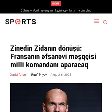
NEWS
Dübua – Vordli revanşının keçiriləcəyi tarix məlum olub
SP
RTS
Zinedin Zidanın dönüşü:
Fransanın əfsanəvi məşqçisi
milli komandanı aparacaq
Avqust 6, 2025
Rauf Əliyev
Xarici futbol