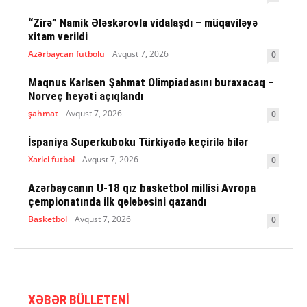
“Zirə” Namik Ələskərovla vidalaşdı – müqaviləyə
xitam verildi
Azərbaycan futbolu
Avqust 7, 2026
0
Maqnus Karlsen Şahmat Olimpiadasını buraxacaq –
Norveç heyəti açıqlandı
şahmat
Avqust 7, 2026
0
İspaniya Superkuboku Türkiyədə keçirilə bilər
Xarici futbol
Avqust 7, 2026
0
Azərbaycanın U-18 qız basketbol millisi Avropa
çempionatında ilk qələbəsini qazandı
Basketbol
Avqust 7, 2026
0
XƏBƏR BÜLLETENI