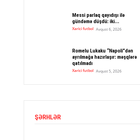
Messi parlaq qayıdışı ilə
gündəmə düşdü: iki...
Xarici futbol
Avqust 6, 2026
Romelu Lukaku “Napoli”dən
ayrılmağa hazırlaşır: məşqlərə
qatılmadı
Xarici futbol
Avqust 5, 2026
ŞƏRHLƏR