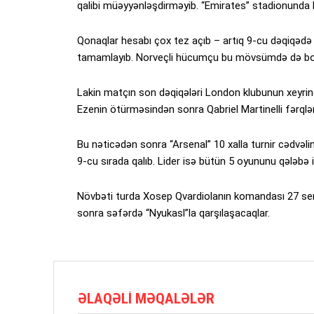
qalibi müəyyənləşdirməyib. “Emirates” stadionunda ke
Qonaqlar hesabı çox tez açıb – artıq 9-cu dəqiqədə 
tamamlayıb. Norveçli hücumçu bu mövsümdə də bomba
Lakin matçın son dəqiqələri London klubunun xeyrin
Ezenin ötürməsindən sonra Qabriel Martinelli fərqlən
Bu nəticədən sonra “Arsenal” 10 xalla turnir cədvəlin
9-cu sırada qalıb. Lider isə bütün 5 oyununu qələbə i
Növbəti turda Xosep Qvardiolanın komandası 27 sent
sonra səfərdə “Nyukasl”la qarşılaşacaqlar.
ƏLAQƏLI MƏQALƏLƏR