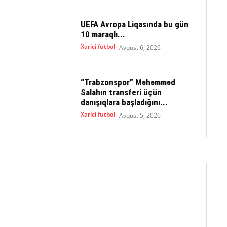
UEFA Avropa Liqasında bu gün
10 maraqlı...
Xarici futbol
Avqust 6, 2026
“Trabzonspor” Məhəmməd
Salahın transferi üçün
danışıqlara başladığını...
Xarici futbol
Avqust 5, 2026