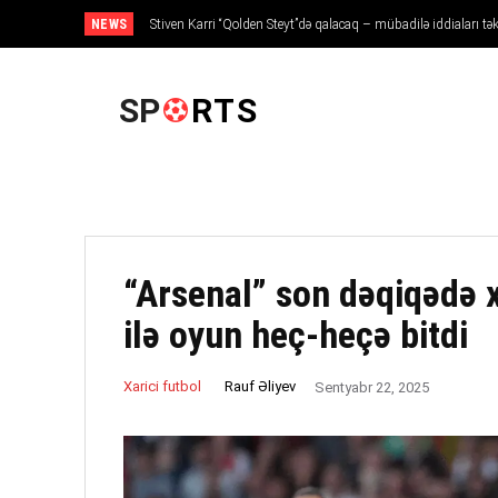
NEWS
Stiven Karri “Qolden Steyt”də qalacaq – mübadilə iddiaları t
ANA SƏHIFƏ
SP
RTS
“Arsenal” son dəqiqədə x
ilə oyun heç-heçə bitdi
Rauf Əliyev
Xarici futbol
Sentyabr 22, 2025