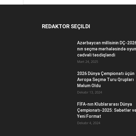
REDAKTOR SEÇILDI
Azərbaycan millisinin DÇ-202
nın seçmə mərhələsində oyu
cədvəli təsdiqləndi
Mart 24, 2025
2026 Dünya Çempionatı üçün
Avropa Seçmə Turu Qrupları
Məlum Oldu
Dekabr 13, 2024
FİFA-nın Klublararası Dünya
Çempionatı-2025: Səbətlər v
Yeni Format
Dekabr 4, 2024