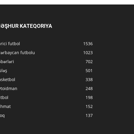
ƏŞHUR KATEQORIYA
rici futbol
1536
zərbaycan futbolu
1023
bərləri
702
üləş
501
asketbol
338
vtoidman
248
tbol
198
ahmat
152
loq
137