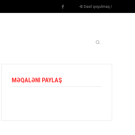
Daxil qoşulmaq /
TENNIS
DIGƏR
OYUNÇULAR
BLOQ
MORE
MƏQALƏNI PAYLAŞ