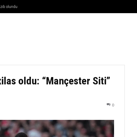
əkzib olundu
FUTBOL
DÖYÜŞ NÖVLƏRI
ATLETIKA
BASKETBOL
ilas oldu: “Mançester Siti”
0