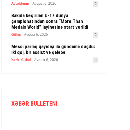
Avtoidman
Avqust 6, 2026
0
Bakıda keçirilən U-17 dünya
çempionatından sonra “More Than
Medals World” layihəsinə start verildi
Güləş
Avqust 6, 2026
0
Messi parlaq qayıdışı ilə gündəmə düşdü:
iki qol, bir assist və qələbə
Xarici futbol
Avqust 6, 2026
0
XƏBƏR BÜLLETENI