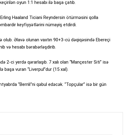
çirilən oyun 1:1 hesabı ilə başa çatıb.
Erling Haaland Ticiani Reyndersin ötürməsini qolla
rdir keyfiyyətlərini nümayiş etdirdi.
ə olub. Əlavə olunan vaxtın 90+3-cü dəqiqəsində Ebereçi
ib və hesabı bərabərləşdirib.
də 2-ci yerdə qərarlaşıb. 7 xalı olan “Mançester Siti” isə
lə başa vuran “Liverpul”dur (15 xal).
yabrda “Bernli”ni qəbul edəcək. “Topçular” isə bir gün