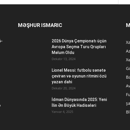
MƏŞHUR ISMARIC
M
6-
2026 Dünya Çempionatı üçün
Xa
n
Avropa Seçmə Turu Qrupları
A
Məlum Oldu
Dekabr 13, 2024
Xə
G
Lionel Messi: futbolu sənətə
çevirən və oyunun ritmini özü
B
yazan dahi
A
Dekabr 20, 2024
Fu
İdman Dünyasında 2025: Yeni
ş
ə
İlin Ən Böyük Hadisələri
B
Yanvar 4, 2025