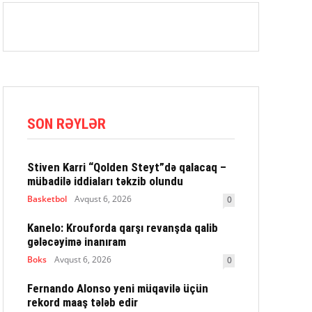
SON RƏYLƏR
Stiven Karri “Qolden Steyt”də qalacaq –
mübadilə iddiaları təkzib olundu
Basketbol
Avqust 6, 2026
0
Kanelo: Krouforda qarşı revanşda qalib
gələcəyimə inanıram
Boks
Avqust 6, 2026
0
Fernando Alonso yeni müqavilə üçün
rekord maaş tələb edir