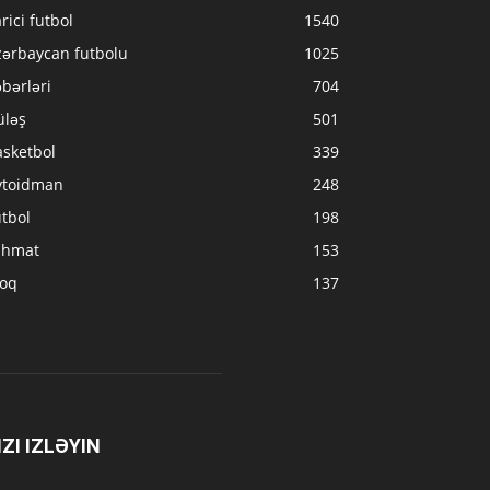
rici futbol
1540
zərbaycan futbolu
1025
bərləri
704
üləş
501
asketbol
339
vtoidman
248
tbol
198
ahmat
153
loq
137
IZI IZLƏYIN