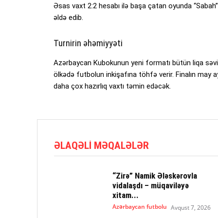
Əsas vaxt 2:2 hesabı ilə başa çatan oyunda “Sabah”
əldə edib.
Turnirin əhəmiyyəti
Azərbaycan Kubokunun yeni formatı bütün liqa səvi
ölkədə futbolun inkişafına töhfə verir. Finalın may
daha çox hazırlıq vaxtı təmin edəcək.
ƏLAQƏLI MƏQALƏLƏR
“Zirə” Namik Ələskərovla
vidalaşdı – müqaviləyə
xitam...
Azərbaycan futbolu
Avqust 7, 2026