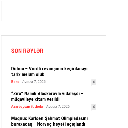
SON RƏYLƏR
Dübua – Vordli revanşının keçiriləcəyi
tarix məlum olub
Boks
Avqust 7, 2026
0
“Zirə” Namik Ələskərovla vidalaşdı –
müqaviləyə xitam verildi
Azərbaycan futbolu
Avqust 7, 2026
0
Maqnus Karlsen Şahmat Olimpiadasını
buraxacaq – Norveç heyəti açıqlandı