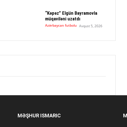
“Kəpəz” Elgün Bayramovla
müqaviləni uzatdı
Azərbaycan futbolu
Avqust 5, 2026
MƏŞHUR ISMARIC
M