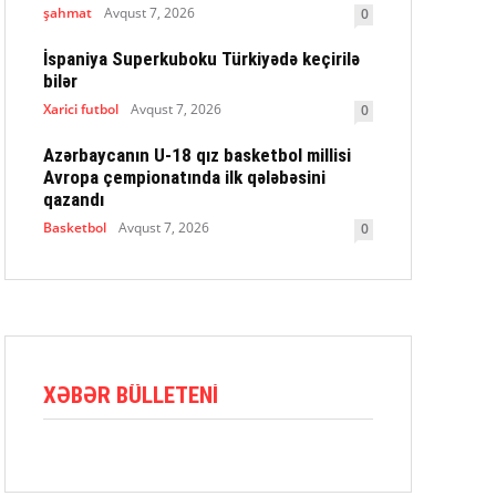
şahmat
Avqust 7, 2026
0
İspaniya Superkuboku Türkiyədə keçirilə
bilər
Xarici futbol
Avqust 7, 2026
0
Azərbaycanın U-18 qız basketbol millisi
Avropa çempionatında ilk qələbəsini
qazandı
Basketbol
Avqust 7, 2026
0
XƏBƏR BÜLLETENI