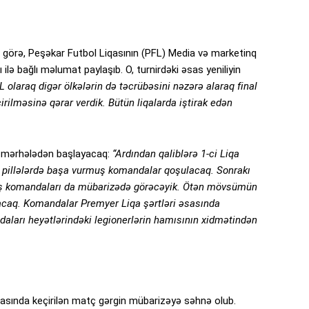
 görə, Peşəkar Futbol Liqasının (PFL) Media və marketinq
ə bağlı məlumat paylaşıb. O, turnirdəki əsas yeniliyin
L olaraq digər ölkələrin də təcrübəsini nəzərə alaraq final
rilməsinə qərar verdik. Bütün liqalarda iştirak edən
kən mərhələdən başlayacaq:
“Ardından qaliblərə 1-ci Liqa
pillələrdə başa vurmuş komandalar qoşulacaq. Sonrakı
rmiş komandaları da mübarizədə görəcəyik. Ötən mövsümün
lacaq. Komandalar Premyer Liqa şərtləri əsasında
aları heyətlərindəki legionerlərin hamısının xidmətindən
sında keçirilən matç gərgin mübarizəyə səhnə olub.