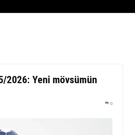
FUTBOL
DÖYÜŞ NÖVLƏRI
ATLETIKA
BASKETBOL
5/2026: Yeni mövsümün
0