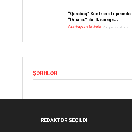
“Qarabağ” Konfrans Liqasında
“Dinamo” ilə ilk sınağa...
Azərbaycan futbolu
Avqust 6, 2026
ŞƏRHLƏR
REDAKTOR SEÇILDI