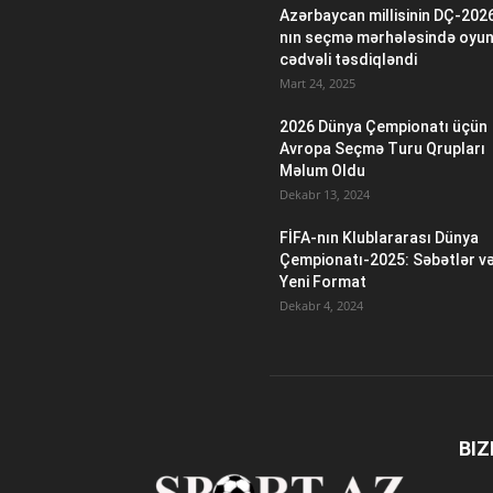
Azərbaycan millisinin DÇ-202
nın seçmə mərhələsində oyu
cədvəli təsdiqləndi
Mart 24, 2025
2026 Dünya Çempionatı üçün
Avropa Seçmə Turu Qrupları
Məlum Oldu
Dekabr 13, 2024
FİFA-nın Klublararası Dünya
Çempionatı-2025: Səbətlər v
Yeni Format
Dekabr 4, 2024
BIZ