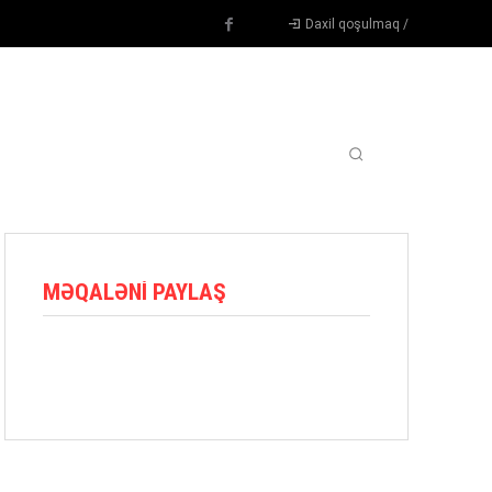
Daxil qoşulmaq /
TENNIS
DIGƏR
OYUNÇULAR
BLOQ
MORE
MƏQALƏNI PAYLAŞ