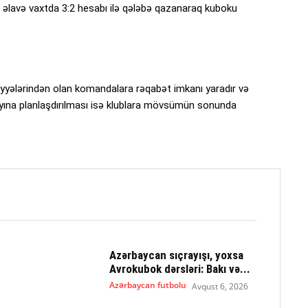
 əlavə vaxtda 3:2 hesabı ilə qələbə qazanaraq kuboku
yyələrindən olan komandalara rəqabət imkanı yaradır və
 ayına planlaşdırılması isə klublara mövsümün sonunda
Azərbaycan sıçrayışı, yoxsa
Avrokubok dərsləri: Bakı və...
Azərbaycan futbolu
Avqust 6, 2026