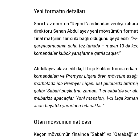
Yeni formatın detalları
Sport-az.com-un “Report”a istinadən verdiyi xəbərə
direktoru Sənan Abdullayev yeni mövsümün formatı il
final matçının tarixi ilə bağlı olduğunu qeyd edib:
“PF
qarşılaşmasının daha tez tarixdə – mayın 13-də keçi
komandalar kubok yarışlarına qatılacaqlar.”
Abdullayev əlavə edib ki, II Liqa klubları turnirə er
komandaları və Premyer Liqanı ötən mövsüm aşağı 
mərhələdə isə Premyer Liqanı üst pillələrdə biti
qalibi ‘Sabah’ püşkatma zamanı 1-ci səbətdə yer a
mübarizə apacaqlar. Yəni məsələn, 1-ci Liqa komand
əsas heyətdə yararlana biləcəklər.”
Ötən mövsümün nəticəsi
Keçən mövsümün finalında “Sabah” və “Qarabağ” ara