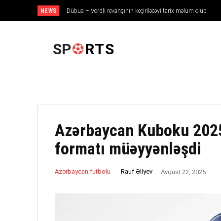
NEWS
Dübua – Vordli revanşının keçiriləcəyi tarix məlum olub
ANA SƏHIFƏ
SP
RTS
Azərbaycan Kuboku 202
formatı müəyyənləşdi
Rauf Əliyev
Azərbaycan futbolu
Avqust 22, 2025