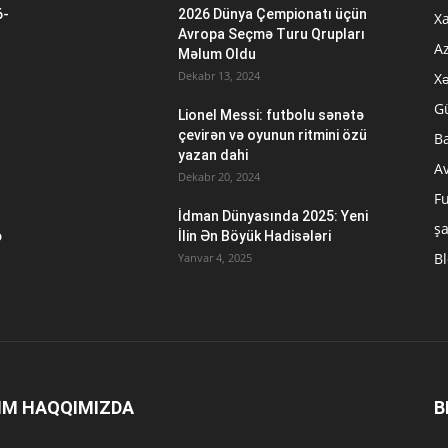
6-
2026 Dünya Çempionatı üçün
Xa
n
Avropa Seçmə Turu Qrupları
A
Məlum Oldu
Dekabr 13, 2024
Xə
G
Lionel Messi: futbolu sənətə
çevirən və oyunun ritmini özü
B
yazan dahi
A
Dekabr 20, 2024
Fu
İdman Dünyasında 2025: Yeni
ş
ə
İlin Ən Böyük Hadisələri
B
Yanvar 4, 2025
IM HAQQIMIZDA
B