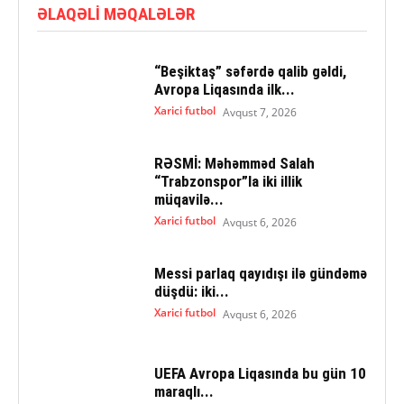
ƏLAQƏLI MƏQALƏLƏR
“Beşiktaş” səfərdə qalib gəldi,
Avropa Liqasında ilk...
Xarici futbol
Avqust 7, 2026
RƏSMİ: Məhəmməd Salah
“Trabzonspor”la iki illik
müqavilə...
Xarici futbol
Avqust 6, 2026
Messi parlaq qayıdışı ilə gündəmə
düşdü: iki...
Xarici futbol
Avqust 6, 2026
UEFA Avropa Liqasında bu gün 10
maraqlı...