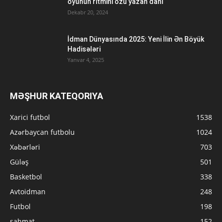
oyunun ritmini özü yazan dahi
Dekabr 20, 2024
İdman Dünyasında 2025: Yeni İlin Ən Böyük
Hadisələri
Yanvar 4, 2025
MƏŞHUR KATEQORIYA
Xarici futbol
1538
Azərbaycan futbolu
1024
Xəbərləri
703
Güləş
501
Basketbol
338
Avtoidman
248
Futbol
198
şahmat
152