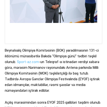
Beynəlxalq Olimpiya Komitəsinin (BOK) yaradılmasının 131-ci
ildönümü münasibətilə Bakıda “Olimpiya günü” tədbiri təşkil
olunub.
Sport-az.com
-un Teleqraf-a istinadən verdiyi xəbərə
görə, mərasim Nərimanov rayonundakı Antena parkında Milli
Olimpiya Komitəsinin (MOK) təşkilatçılığı ilə baş tutub.
Tədbirdə Avropa Gənclər Olimpiya Festivalında (EYOF) iştirak
edən idmançılar, məktəblilər, rəsmi şəxslər və media
nümayəndələri iştirak ediblər.
Açılış mərasimindən sonra EYOF 2025 qalibləri təqdim olunub.