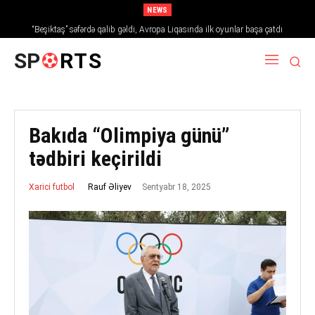
NEWS
“Beşiktaş” səfərdə qalib gəldi, Avropa Liqasında ilk oyunlar başa çatdı
SP
RTS
Bakıda “Olimpiya günü”
tədbiri keçirildi
Sentyabr 18, 2025
Rauf Əliyev
Xarici futbol