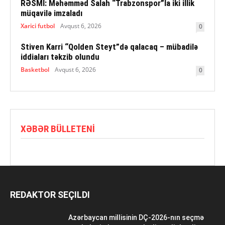
RƏSMİ: Məhəmməd Salah “Trabzonspor”la iki illik
müqavilə imzaladı
Xarici futbol
Avqust 6, 2026
0
Stiven Karri “Qolden Steyt”də qalacaq – mübadilə
iddiaları təkzib olundu
Basketbol
Avqust 6, 2026
0
XƏBƏR BÜLLETENI
REDAKTOR SEÇILDI
Azərbaycan millisinin DÇ-2026-nın seçmə