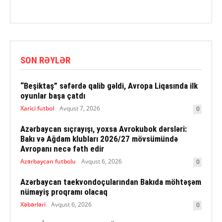
SON RƏYLƏR
“Beşiktaş” səfərdə qalib gəldi, Avropa Liqasında ilk
oyunlar başa çatdı
Xarici futbol
Avqust 7, 2026
0
Azərbaycan sıçrayışı, yoxsa Avrokubok dərsləri:
Bakı və Ağdam klubları 2026/27 mövsümündə
Avropanı necə fəth edir
Azərbaycan futbolu
Avqust 6, 2026
0
Azərbaycan taekvondoçularından Bakıda möhtəşəm
nümayiş proqramı olacaq
Xəbərləri
Avqust 6, 2026
0