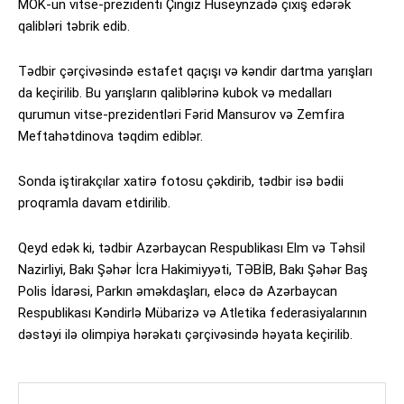
MOK-un vitse-prezidenti Çingiz Hüseynzadə çıxış edərək
qalibləri təbrik edib.
Tədbir çərçivəsində estafet qaçışı və kəndir dartma yarışları
da keçirilib. Bu yarışların qaliblərinə kubok və medalları
qurumun vitse-prezidentləri Fərid Mansurov və Zemfira
Meftahətdinova təqdim ediblər.
Sonda iştirakçılar xatirə fotosu çəkdirib, tədbir isə bədii
proqramla davam etdirilib.
Qeyd edək ki, tədbir Azərbaycan Respublikası Elm və Təhsil
Nazirliyi, Bakı Şəhər İcra Hakimiyyəti, TƏBİB, Bakı Şəhər Baş
Polis İdarəsi, Parkın əməkdaşları, eləcə də Azərbaycan
Respublikası Kəndirlə Mübarizə və Atletika federasiyalarının
dəstəyi ilə olimpiya hərəkatı çərçivəsində həyata keçirilib.