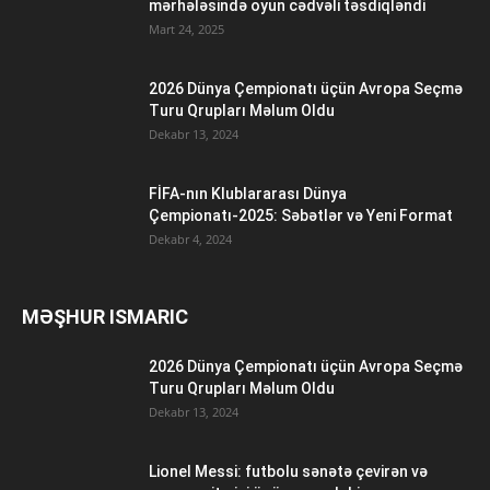
mərhələsində oyun cədvəli təsdiqləndi
Mart 24, 2025
2026 Dünya Çempionatı üçün Avropa Seçmə
Turu Qrupları Məlum Oldu
Dekabr 13, 2024
FİFA-nın Klublararası Dünya
Çempionatı-2025: Səbətlər və Yeni Format
Dekabr 4, 2024
MƏŞHUR ISMARIC
2026 Dünya Çempionatı üçün Avropa Seçmə
Turu Qrupları Məlum Oldu
Dekabr 13, 2024
Lionel Messi: futbolu sənətə çevirən və