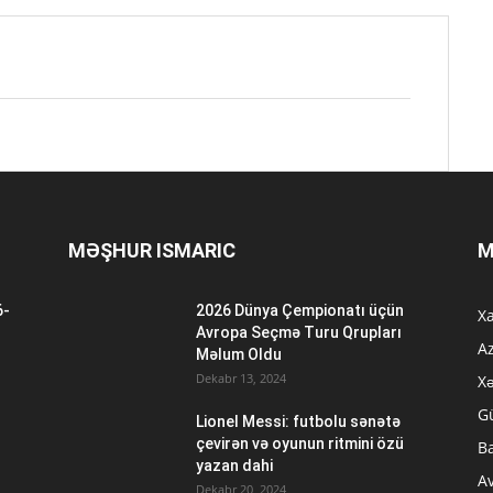
MƏŞHUR ISMARIC
M
6-
2026 Dünya Çempionatı üçün
Xa
n
Avropa Seçmə Turu Qrupları
A
Məlum Oldu
Dekabr 13, 2024
Xə
G
Lionel Messi: futbolu sənətə
çevirən və oyunun ritmini özü
B
yazan dahi
A
Dekabr 20, 2024