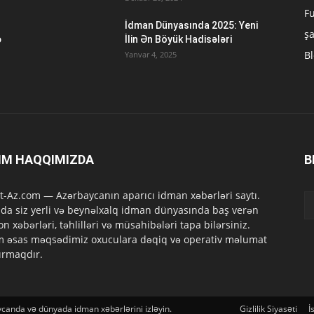
Fu
İdman Dünyasında 2025: Yeni
ş
ə
İlin Ən Böyük Hadisələri
B
Yanvar 4, 2025
IM HAQQIMIZDA
B
t-Az.com — Azərbaycanın aparıcı idman xəbərləri saytı.
da siz yerli və beynəlxalq idman dünyasında baş verən
on xəbərləri, təhlilləri və müsahibələri tapa bilərsiniz.
m əsas məqsədimiz oxuculara dəqiq və operativ məlumat
ırmaqdır.
anda və dünyada idman xəbərlərini izləyin.
Gizlilik Siyasəti
İ