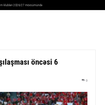
Ağdam klubları 2026/27 mövsümündə
FUTBOL
DÖYÜŞ NÖVLƏRI
ATLETIKA
BASKETBOL
şılaşması öncəsi 6
0