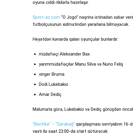
oyuna ciddi itkilərlə hazırlaşır.
Sport-az.com
“O Jogo” nəşrinə istinadən xəbər verir
futbolçusunun xidmətindən yararlana bilməyəcək.
Heyətdən kənarda qalan oyunçular bunlardır:
müdafiəçi Aleksander Bax
yarımmüdafiəçilər Manu Silva və Nuno Feliş
vinger Bruma
Dodi Lukebakio
Amar Dediç
Məlumata görə, Lukebakio və Dediç görüşdən öncəki
“Benfika” – “Qarabağ”
qarşılaşması sentyabrın 16-d
vaxtı ilə saat 23:00-da start götürəcək.