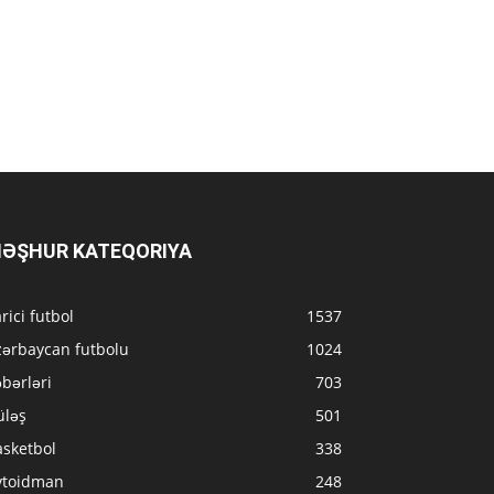
ƏŞHUR KATEQORIYA
rici futbol
1537
zərbaycan futbolu
1024
bərləri
703
üləş
501
asketbol
338
vtoidman
248