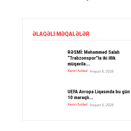
ƏLAQƏLI MƏQALƏLƏR
RƏSMİ: Məhəmməd Salah
“Trabzonspor”la iki illik
müqavilə...
Xarici futbol
Avqust 6, 2026
UEFA Avropa Liqasında bu gün
10 maraqlı...
Xarici futbol
Avqust 6, 2026