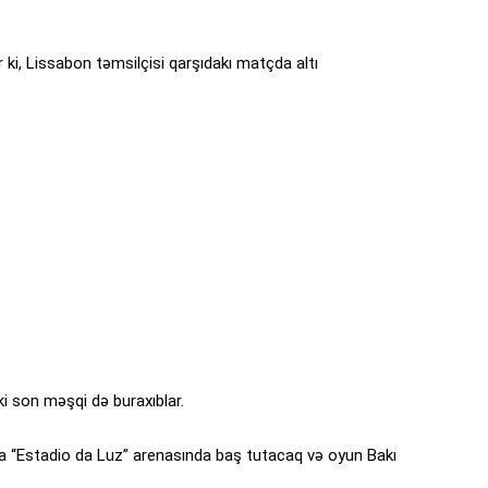
 ki, Lissabon təmsilçisi qarşıdakı matçda altı
 son məşqi də buraxıblar.
a “Estadio da Luz” arenasında baş tutacaq və oyun Bakı