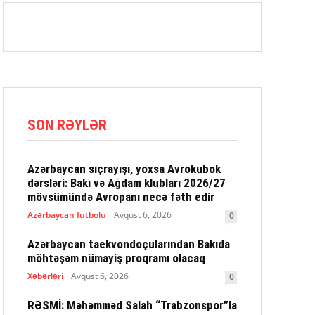
SON RƏYLƏR
Azərbaycan sıçrayışı, yoxsa Avrokubok
dərsləri: Bakı və Ağdam klubları 2026/27
mövsümündə Avropanı necə fəth edir
Azərbaycan futbolu
Avqust 6, 2026
0
Azərbaycan taekvondoçularından Bakıda
möhtəşəm nümayiş proqramı olacaq
Xəbərləri
Avqust 6, 2026
0
RƏSMİ: Məhəmməd Salah “Trabzonspor”la