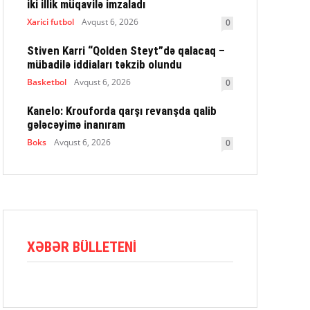
iki illik müqavilə imzaladı
Xarici futbol
Avqust 6, 2026
0
Stiven Karri “Qolden Steyt”də qalacaq –
mübadilə iddiaları təkzib olundu
Basketbol
Avqust 6, 2026
0
Kanelo: Krouforda qarşı revanşda qalib
gələcəyimə inanıram
Boks
Avqust 6, 2026
0
XƏBƏR BÜLLETENI