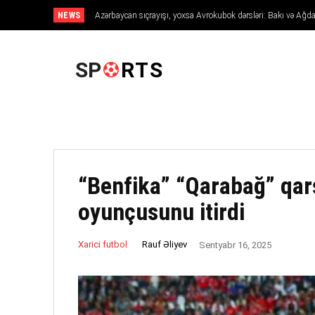
NEWS
Azərbaycan sıçrayışı, yoxsa Avrokubok dərsləri: Bakı və 
Avropanı necə fəth edir
ANA SƏHIFƏ
SP
RTS
“Benfika” “Qarabağ” qar
oyunçusunu itirdi
Rauf Əliyev
Xarici futbol
Sentyabr 16, 2025