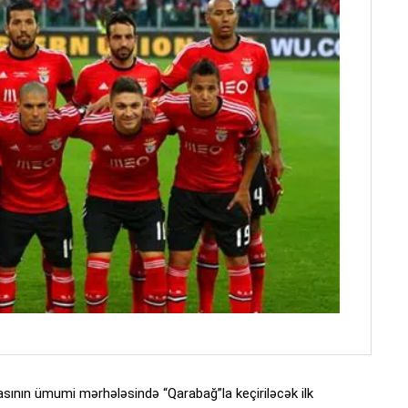
sının ümumi mərhələsində “Qarabağ”la keçiriləcək ilk