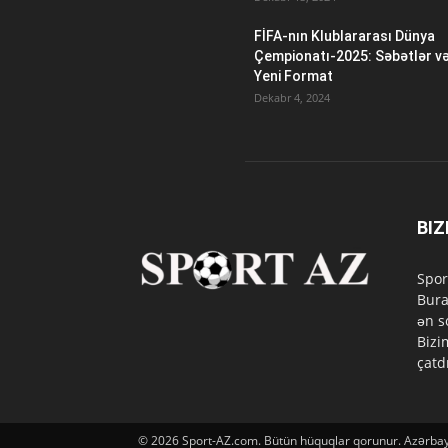
FİFA-nın Klublararası Dünya
Çempionatı-2025: Səbətlər v
Yeni Format
Dekabr 4, 2024
BIZ
Spor
Bura
ən s
Bizi
çatd
© 2026 Sport-AZ.com. Bütün hüquqlar qorunur. Azərbayc