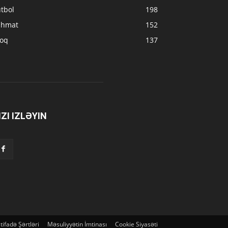
tbol
198
ahmat
152
loq
137
IZI IZLƏYIN
stifadə Şərtləri
Məsuliyyətin İmtinası
Cookie Siyasəti