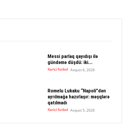
Messi parlaq qayıdışı ilə
gündəmə düşdü: iki...
Xarici futbol
Avqust 6, 2026
Romelu Lukaku “Napoli”dən
ayrılmağa hazırlaşır: məşqlərə
qatılmadı
Xarici futbol
Avqust 5, 2026