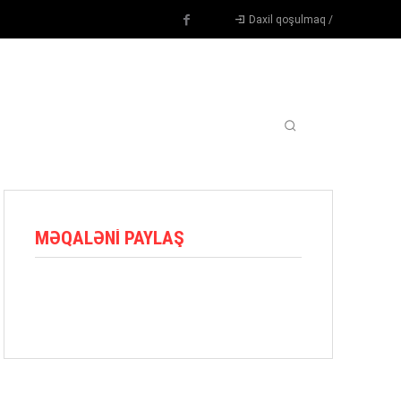
Daxil qoşulmaq /
TENNIS
DIGƏR
OYUNÇULAR
BLOQ
MORE
MƏQALƏNI PAYLAŞ