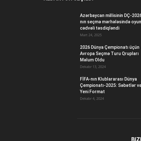
Azərbaycan millisinin DÇ-202
nın seçmə mərhələsində oyu
cədvəli təsdiqləndi
Mart 24, 2025
2026 Dünya Çempionatı üçün
Avropa Seçmə Turu Qrupları
Məlum Oldu
Dekabr 13, 2024
FİFA-nın Klublararası Dünya
Çempionatı-2025: Səbətlər v
Yeni Format
Dekabr 4, 2024
BIZ