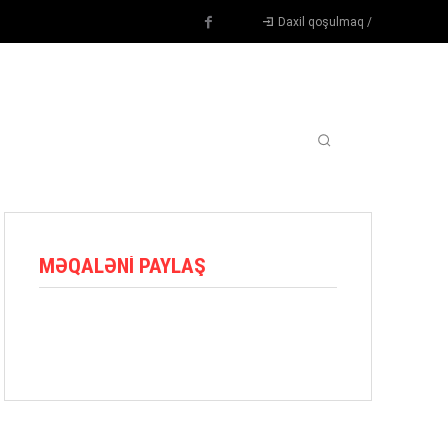
Daxil qoşulmaq /
TENNIS
DIGƏR
OYUNÇULAR
BLOQ
MORE
MƏQALƏNI PAYLAŞ