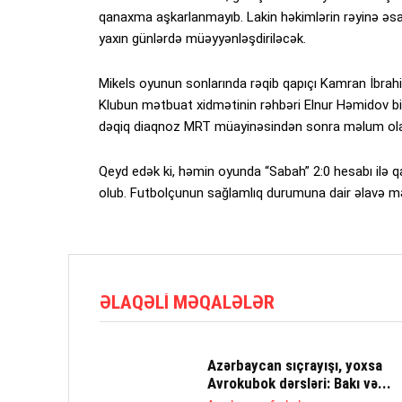
qanaxma aşkarlanmayıb. Lakin həkimlərin rəyinə əs
yaxın günlərdə müəyyənləşdiriləcək.
Mikels oyunun sonlarında rəqib qapıçı Kamran İbrah
Klubun mətbuat xidmətinin rəhbəri Elnur Həmidov bild
dəqiq diaqnoz MRT müayinəsindən sonra məlum ol
Qeyd edək ki, həmin oyunda “Sabah” 2:0 hesabı ilə qa
olub. Futbolçunun sağlamlıq durumuna dair əlavə m
ƏLAQƏLI MƏQALƏLƏR
Azərbaycan sıçrayışı, yoxsa
Avrokubok dərsləri: Bakı və...