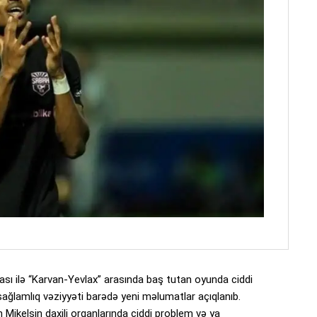
sı ilə “Karvan-Yevlax” arasında baş tutan oyunda ciddi
ağlamlıq vəziyyəti barədə yeni məlumatlar açıqlanıb.
n Mikelsin daxili orqanlarında ciddi problem və ya