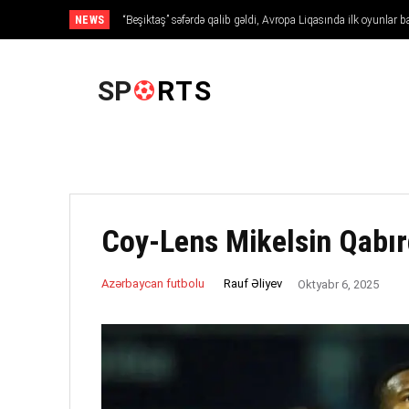
NEWS
“Beşiktaş” səfərdə qalib gəldi, Avropa Liqasında ilk oyunlar b
ANA SƏHIFƏ
SP
RTS
Coy-Lens Mikelsin Qabır
Rauf Əliyev
Azərbaycan futbolu
Oktyabr 6, 2025