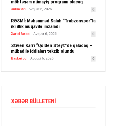
möhtəşəm nümayiş proqramı olacaq
Xəbərləri
Avqust 6, 2026
0
RƏSMİ: Məhəmməd Salah “Trabzonspor”la
iki illik müqavilə imzaladı
Xarici futbol
Avqust 6, 2026
0
Stiven Karri “Qolden Steyt”də qalacaq –
mübadilə iddiaları təkzib olundu
Basketbol
Avqust 6, 2026
0
XƏBƏR BÜLLETENI