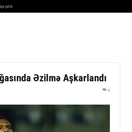
aşa çatdı
FUTBOL
DÖYÜŞ NÖVLƏRI
ATLETIKA
BASKETBOL
ğasında Əzilmə Aşkarlandı
0