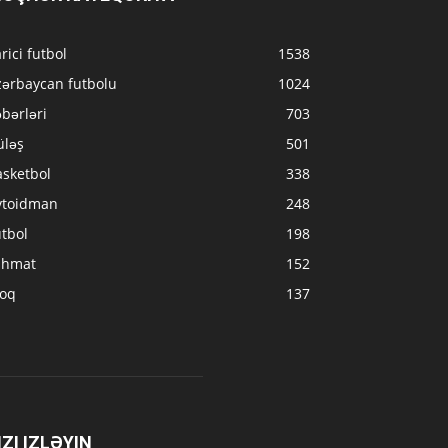
rici futbol
1538
zərbaycan futbolu
1024
bərləri
703
üləş
501
asketbol
338
vtoidman
248
tbol
198
ahmat
152
loq
137
IZI IZLƏYIN