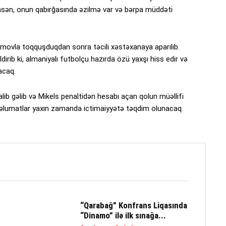
asən, onun qabırğasında əzilmə var və bərpa müddəti
imovla toqquşduqdan sonra təcili xəstəxanaya aparılıb.
irib ki, almaniyalı futbolçu hazırda özü yaxşı hiss edir və
acaq.
lib gəlib və Mikels penaltidən hesabı açan qolun müəllifi
əlumatlar yaxın zamanda ictimaiyyətə təqdim olunacaq.
“Qarabağ” Konfrans Liqasında
“Dinamo” ilə ilk sınağa...