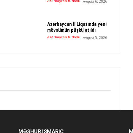
Azərbaycan futbolu
Avqust 6, 2026
Azərbaycan II Liqasında yeni
mövsümün püşkü atıldı
Azərbaycan futbolu
Avqust 5, 2026
MƏŞHUR ISMARIC
M