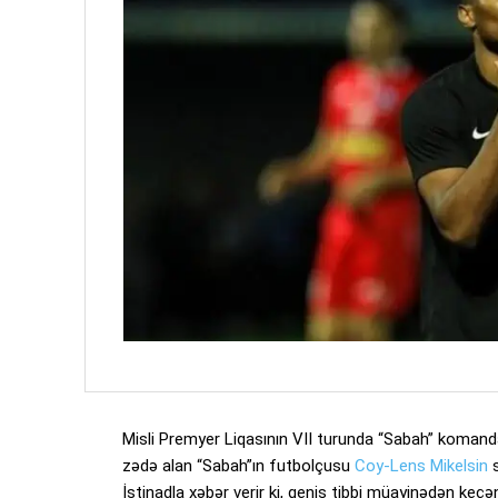
Misli Premyer Liqasının VII turunda “Sabah” komanda
zədə alan “Sabah”ın futbolçusu
Coy-Lens Mikelsin
s
İstinadla xəbər verir ki, geniş tibbi müayinədən keçə