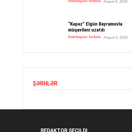
Azərbaycan futbolu
Avqust 6, 2026
“Kəpəz” Elgün Bayramovla
müqaviləni uzatdı
Azərbaycan futbolu
Avqust 5, 2026
ŞƏRHLƏR
REDAKTOR SEÇILDI