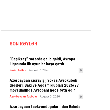
SON RƏYLƏR
“Beşiktaş” səfərdə qalib gəldi, Avropa
Liqasında ilk oyunlar başa çatdı
Xarici futbol
Avqust 7, 2026
0
Azərbaycan sıçrayışı, yoxsa Avrokubok
dərsləri: Bakı və Ağdam klubları 2026/27
mövsümündə Avropanı necə fəth edir
Azərbaycan futbolu
Avqust 6, 2026
0
Azərbaycan taekvondoçularından Bakıda