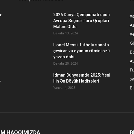
6-
2026 Dünya Çempionatı üçün
Xa
n
Avropa Seçmə Turu Qrupları
A
Məlum Oldu
Dekabr 13, 2024
Xə
G
Lionel Messi: futbolu sənətə
çevirən və oyunun ritmini özü
B
yazan dahi
A
Dekabr 20, 2024
Fu
İdman Dünyasında 2025: Yeni
ş
ə
İlin Ən Böyük Hadisələri
B
Yanvar 4, 2025
IM HAQQIMIZDA
B