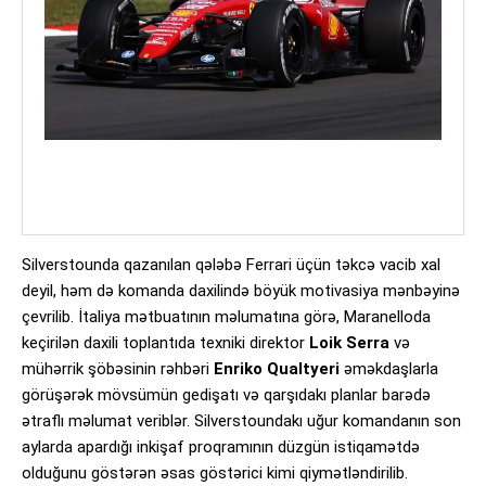
Silverstounda qazanılan qələbə Ferrari üçün təkcə vacib xal
deyil, həm də komanda daxilində böyük motivasiya mənbəyinə
çevrilib. İtaliya mətbuatının məlumatına görə, Maranelloda
keçirilən daxili toplantıda texniki direktor
Loik Serra
və
mühərrik şöbəsinin rəhbəri
Enriko Qualtyeri
əməkdaşlarla
görüşərək mövsümün gedişatı və qarşıdakı planlar barədə
ətraflı məlumat veriblər. Silverstoundakı uğur komandanın son
aylarda apardığı inkişaf proqramının düzgün istiqamətdə
olduğunu göstərən əsas göstərici kimi qiymətləndirilib.