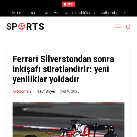
NEWS
Moses Itauma: ağır çəkidə yeni dövrün ən təhlükəli namizədlərindən biri
SP
RTS
Ferrari Silverstondan sonra
inkişafı sürətləndirir: yeni
yeniliklər yoldadır
İyul 9, 2026
Rauf Əliyev
Avtoidman