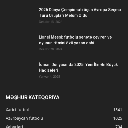
2026 Dünya Çempionatı üçün Avropa Seçmə
Turu Qrupları Məlum Oldu
Dekabr 13, 2024
Lionel Messi: futbolu sənətə çevirən və
oyunun ritmini özü yazan dahi
Dekabr 20, 2024
İdman Dünyasında 2025: Yeni İlin Ən Böyük
Hadisələri
Yanvar 4, 2025
MƏŞHUR KATEQORIYA
Xarici futbol
1541
Azərbaycan futbolu
1025
Xəbərləri
704