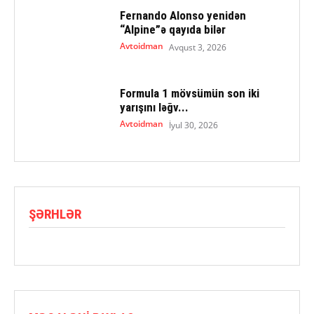
Fernando Alonso yenidən
“Alpine”ə qayıda bilər
Avtoidman
Avqust 3, 2026
Formula 1 mövsümün son iki
yarışını ləğv...
Avtoidman
İyul 30, 2026
ŞƏRHLƏR