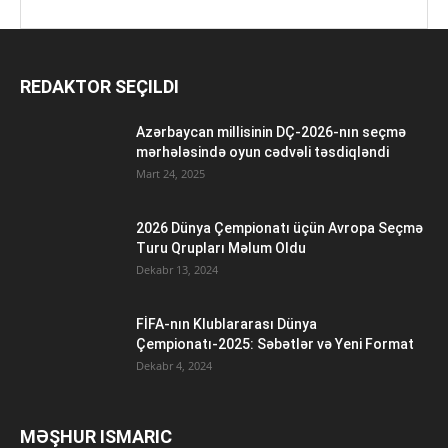
REDAKTOR SEÇILDI
Azərbaycan millisinin DÇ-2026-nın seçmə
mərhələsində oyun cədvəli təsdiqləndi
Mart 24, 2025
2026 Dünya Çempionatı üçün Avropa Seçmə
Turu Qrupları Məlum Oldu
Dekabr 13, 2024
FİFA-nın Klublararası Dünya
Çempionatı-2025: Səbətlər və Yeni Format
Dekabr 4, 2024
MƏŞHUR ISMARIC