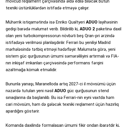
mövcud reqlament çərçivəsində əldə edilə biləcək bütün
texniki üstünlüklərdən istifadə etməyə çalışır.
Mühərrik istiqamətində isə Enriko Qualtyeri
ADUO
layihəsinin
gedişi barədə məlumat verib. Bildirilib ki,
ADUO 2
paketinə daxil
olan yeni turbokompressorun növbəti beş Qran-pri ərzində
istifadəyə verilməsi planlaşdırılır. Ferrari bu yeniliyi Madrid
mərhələsində tətbiq etməyi hədəfləyir. Məlumata görə, yeni
sistem güc qurğusunun ümumi səmərəliliyini artırmalı və FIA-
nın inkişaf imkanları çərçivəsində performans fərqini
azaltmağa kömək etməlidir.
Bununla yanaşı, Maranelloda artıq 2027-ci il mövsümü üçün
nəzərdə tutulan yeni nəsil
ADUO
güc qurğusunun stend
sınaqlarına da başlanılıb. Bu isə Ferrari-nin eyni vaxtda həm
cari mövsüm, həm də gələcək texniki reqlament üçün hazırlıq
apardığını göstərir.
Komanda daxilində formalaşan ümumi fikir ondan ibarətdir ki,