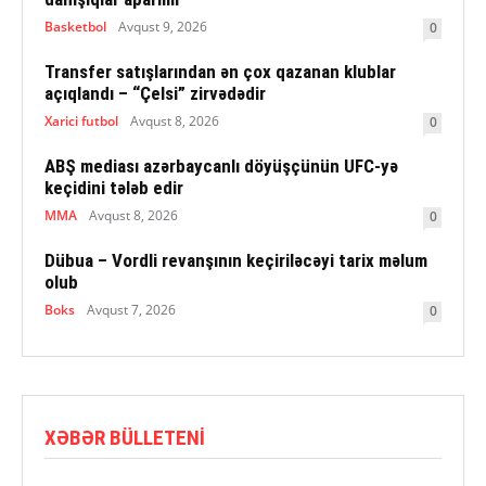
Basketbol
Avqust 9, 2026
0
Transfer satışlarından ən çox qazanan klublar
açıqlandı – “Çelsi” zirvədədir
Xarici futbol
Avqust 8, 2026
0
ABŞ mediası azərbaycanlı döyüşçünün UFC-yə
keçidini tələb edir
MMA
Avqust 8, 2026
0
Dübua – Vordli revanşının keçiriləcəyi tarix məlum
olub
Boks
Avqust 7, 2026
0
XƏBƏR BÜLLETENI