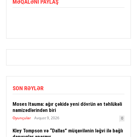
MƏQALƏNI PAYLAŞ
SON RƏYLƏR
Moses Itauma: ağır çəkidə yeni dövrün ən təhlükəli
namizədlərindən biri
Oyunçular
Avqust 9, 2026
0
Kley Tompson və “Dallas” müqavilənin ləğvi ilə bağlı
danışıqlar aparmır