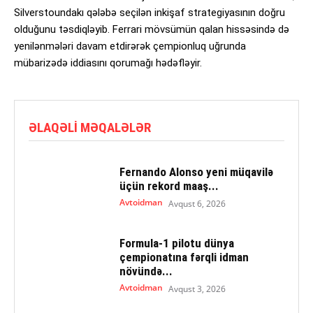
Silverstoundakı qələbə seçilən inkişaf strategiyasının doğru
olduğunu təsdiqləyib. Ferrari mövsümün qalan hissəsində də
yenilənmələri davam etdirərək çempionluq uğrunda
mübarizədə iddiasını qorumağı hədəfləyir.
ƏLAQƏLI MƏQALƏLƏR
Fernando Alonso yeni müqavilə
üçün rekord maaş...
Avtoidman
Avqust 6, 2026
Formula-1 pilotu dünya
çempionatına fərqli idman
növündə...
Avtoidman
Avqust 3, 2026