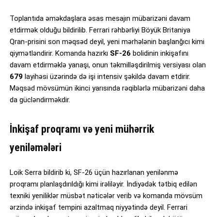
Toplantıda əməkdaşlara əsas mesajın mübarizəni davam
etdirmək olduğu bildirilib. Ferrari rəhbərliyi Böyük Britaniya
Qran-prisini son məqsəd deyil, yeni mərhələnin başlanğıcı kimi
qiymətləndirir. Komanda hazırkı
SF-26
bolidinin inkişafını
davam etdirməklə yanaşı, onun təkmilləşdirilmiş versiyası olan
679
layihəsi üzərində də işi intensiv şəkildə davam etdirir.
Məqsəd mövsümün ikinci yarısında rəqiblərlə mübarizəni daha
da gücləndirməkdir.
İnkişaf proqramı və yeni mühərrik
yeniləmələri
Loik Serra bildirib ki, SF-26 üçün hazırlanan yenilənmə
proqramı planlaşdırıldığı kimi irəliləyir. İndiyədək tətbiq edilən
texniki yeniliklər müsbət nəticələr verib və komanda mövsüm
ərzində inkişaf tempini azaltmaq niyyətində deyil. Ferrari