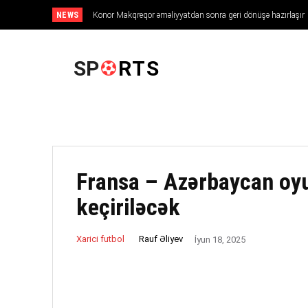
NEWS
Konor Makqreqor əməliyyatdan sonra geri dönüşə hazırlaşır
ANA SƏHIFƏ
SP
RTS
Fransa – Azərbaycan oy
keçiriləcək
Rauf Əliyev
Xarici futbol
İyun 18, 2025