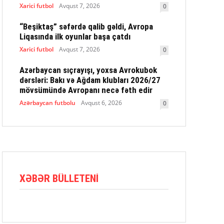
Xarici futbol
Avqust 7, 2026
0
“Beşiktaş” səfərdə qalib gəldi, Avropa
Liqasında ilk oyunlar başa çatdı
Xarici futbol
Avqust 7, 2026
0
Azərbaycan sıçrayışı, yoxsa Avrokubok
dərsləri: Bakı və Ağdam klubları 2026/27
mövsümündə Avropanı necə fəth edir
Azərbaycan futbolu
Avqust 6, 2026
0
XƏBƏR BÜLLETENI