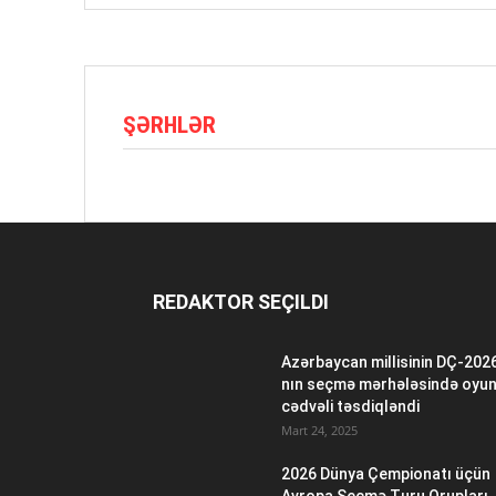
ŞƏRHLƏR
REDAKTOR SEÇILDI
Azərbaycan millisinin DÇ-202
nın seçmə mərhələsində oyu
cədvəli təsdiqləndi
Mart 24, 2025
2026 Dünya Çempionatı üçün
Avropa Seçmə Turu Qrupları