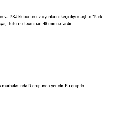
ən və PSJ klubunun ev oyunlarını keçirdiyi məşhur “Park
şaçı tutumu təxminən 48 min nəfərdir.
 mərhələsində D qrupunda yer alır. Bu qrupda