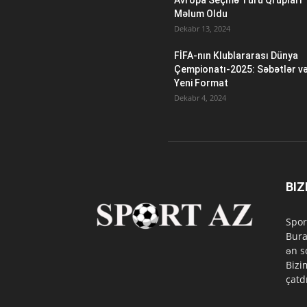
Məlum Oldu
Dekabr 13, 2024
FİFA-nın Klublararası Dünya
Çempionatı-2025: Səbətlər v
Yeni Format
Dekabr 4, 2024
BIZ
Spor
Bura
ən s
Bizi
çatd