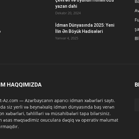
B
yazan dahi
A
Dekabr 20, 2024
Fu
İdman Dünyasında 2025: Yeni
ş
ə
İlin Ən Böyük Hadisələri
B
Yanvar 4, 2025
IM HAQQIMIZDA
B
t-Az.com — Azərbaycanın aparıcı idman xəbərləri saytı.
da siz yerli və beynəlxalq idman dünyasında baş verən
on xəbərləri, təhlilləri və müsahibələri tapa bilərsiniz.
m əsas məqsədimiz oxuculara dəqiq və operativ məlumat
ırmaqdır.