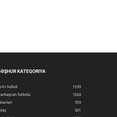
ƏŞHUR KATEQORIYA
rici futbol
1539
zərbaycan futbolu
1024
bərləri
703
üləş
501