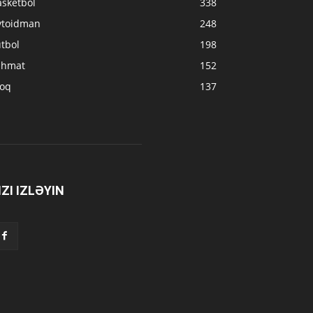
asketbol
338
vtoidman
248
tbol
198
ahmat
152
loq
137
IZI IZLƏYIN