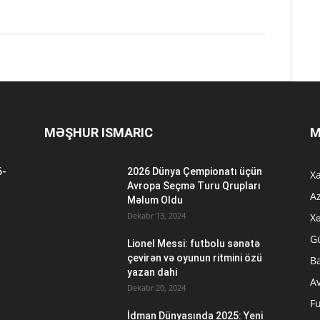
MƏŞHUR ISMARIC
M
6-
2026 Dünya Çempionatı üçün
Xa
n
Avropa Seçmə Turu Qrupları
A
Məlum Oldu
Dekabr 13, 2024
Xə
G
Lionel Messi: futbolu sənətə
çevirən və oyunun ritmini özü
B
yazan dahi
A
Dekabr 20, 2024
Fu
İdman Dünyasında 2025: Yeni