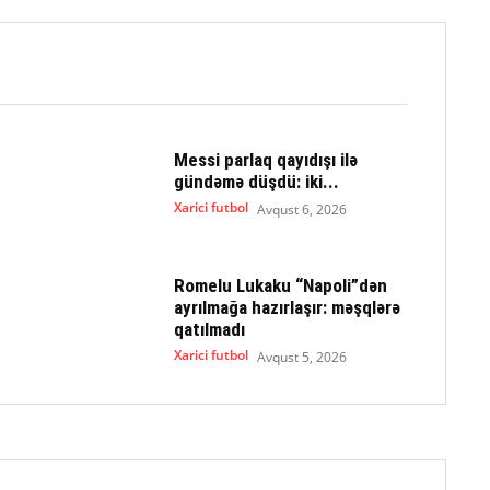
Messi parlaq qayıdışı ilə
gündəmə düşdü: iki...
Xarici futbol
Avqust 6, 2026
Romelu Lukaku “Napoli”dən
ayrılmağa hazırlaşır: məşqlərə
qatılmadı
Xarici futbol
Avqust 5, 2026