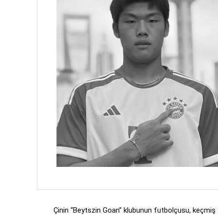
Çinin “Beytszin Goan” klubunun futbolçusu, keçmi