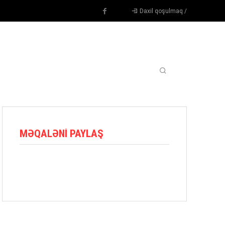
Daxil qoşulmaq /
TENNIS
DIGƏR
OYUNÇULAR
BLOQ
MORE
MƏQALƏNI PAYLAŞ