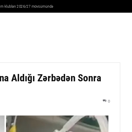
Ağdam klubları 2026/27 mövsümündə
FUTBOL
DÖYÜŞ NÖVLƏRI
ATLETIKA
BASKETBOL
ına Aldığı Zərbədən Sonra
0