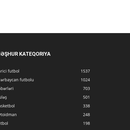
ƏŞHUR KATEQORIYA
rici futbol
1537
zərbaycan futbolu
1024
bərləri
703
üləş
501
asketbol
338
vtoidman
248
tbol
198