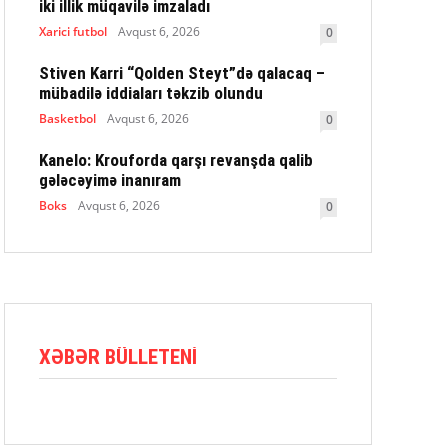
iki illik müqavilə imzaladı
Xarici futbol
Avqust 6, 2026
0
Stiven Karri “Qolden Steyt”də qalacaq –
mübadilə iddiaları təkzib olundu
Basketbol
Avqust 6, 2026
0
Kanelo: Krouforda qarşı revanşda qalib
gələcəyimə inanıram
Boks
Avqust 6, 2026
0
XƏBƏR BÜLLETENI