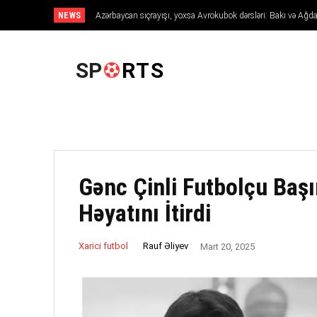
NEWS
Azərbaycan sıçrayışı, yoxsa Avrokubok dərsləri: Bakı və 
Avropanı necə fəth edir
ANA SƏHIFƏ
SP
RTS
Gənc Çinli Futbolçu Baş
Həyatını İtirdi
Rauf Əliyev
Xarici futbol
Mart 20, 2025