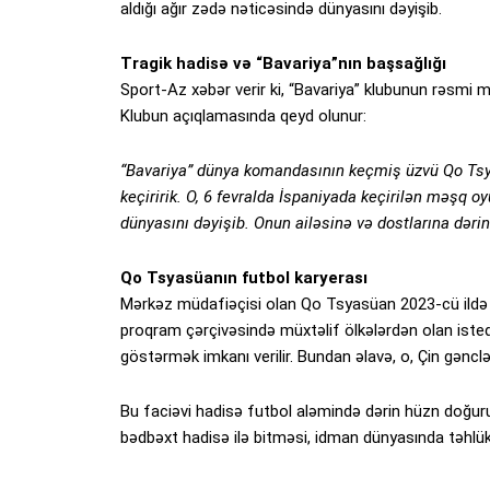
aldığı ağır zədə nəticəsində dünyasını dəyişib.
Tragik hadisə və “Bavariya”nın başsağlığı
Sport-Az xəbər verir ki, “Bavariya” klubunun rəsmi m
Klubun açıqlamasında qeyd olunur:
“Bavariya” dünya komandasının keçmiş üzvü Qo Tsy
keçiririk. O, 6 fevralda İspaniyada keçirilən məşq 
dünyasını dəyişib. Onun ailəsinə və dostlarına dərin 
Qo Tsyasüanın futbol karyerası
Mərkəz müdafiəçisi olan Qo Tsyasüan 2023-cü ildə 
proqram çərçivəsində müxtəlif ölkələrdən olan isted
göstərmək imkanı verilir. Bundan əlavə, o, Çin gənclər
Bu faciəvi hadisə futbol aləmində dərin hüzn doğur
bədbəxt hadisə ilə bitməsi, idman dünyasında təhlü