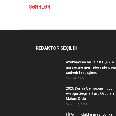
ŞƏRHLƏR
REDAKTOR SEÇILDI
Azərbaycan millisinin DÇ-202
nın seçmə mərhələsində oyu
cədvəli təsdiqləndi
Mart 24, 2025
2026 Dünya Çempionatı üçün
Avropa Seçmə Turu Qrupları
Məlum Oldu
Dekabr 13, 2024
FİFA-nın Klublararası Dünya