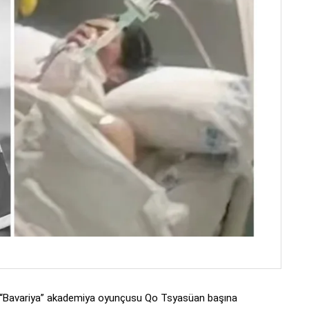
ş “Bavariya” akademiya oyunçusu Qo Tsyasüan başına