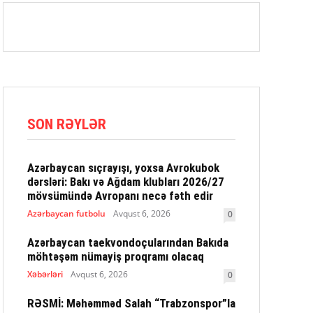
SON RƏYLƏR
Azərbaycan sıçrayışı, yoxsa Avrokubok
dərsləri: Bakı və Ağdam klubları 2026/27
mövsümündə Avropanı necə fəth edir
Azərbaycan futbolu
Avqust 6, 2026
0
Azərbaycan taekvondoçularından Bakıda
möhtəşəm nümayiş proqramı olacaq
Xəbərləri
Avqust 6, 2026
0
RƏSMİ: Məhəmməd Salah “Trabzonspor”la