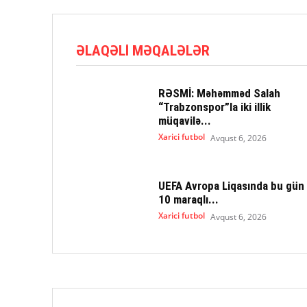
ƏLAQƏLI MƏQALƏLƏR
RƏSMİ: Məhəmməd Salah
“Trabzonspor”la iki illik
müqavilə...
Xarici futbol
Avqust 6, 2026
UEFA Avropa Liqasında bu gün
10 maraqlı...
Xarici futbol
Avqust 6, 2026