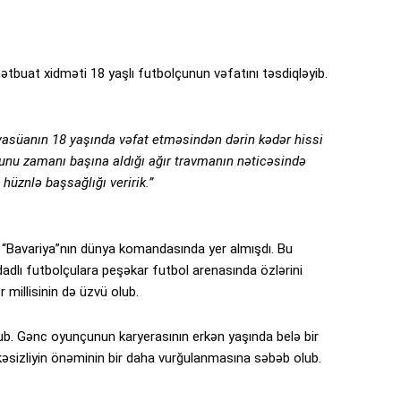
ətbuat xidməti 18 yaşlı futbolçunun vəfatını təsdiqləyib.
asüanın 18 yaşında vəfat etməsindən dərin kədər hissi
oyunu zamanı başına aldığı ağır travmanın nəticəsində
hüznlə başsağlığı veririk.”
“Bavariya”nın dünya komandasında yer almışdı. Bu
adlı futbolçulara peşəkar futbol arenasında özlərini
 millisinin də üzvü olub.
ub. Gənc oyunçunun karyerasının erkən yaşında belə bir
kəsizliyin önəminin bir daha vurğulanmasına səbəb olub.