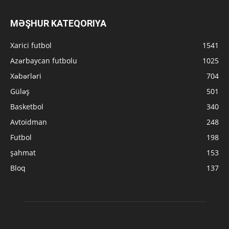
MƏŞHUR KATEQORIYA
Xarici futbol
1541
Azərbaycan futbolu
1025
Xəbərləri
704
Güləş
501
Basketbol
340
Avtoidman
248
Futbol
198
şahmat
153
Bloq
137