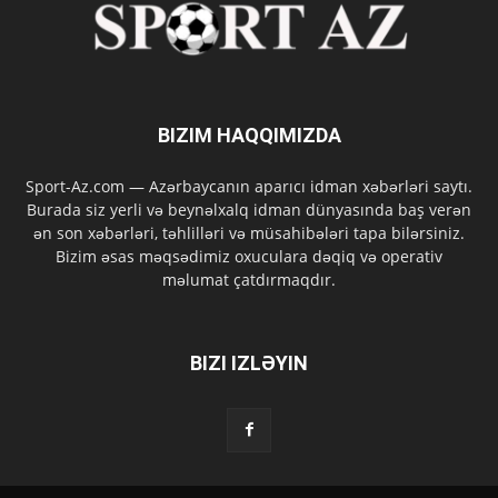
BIZIM HAQQIMIZDA
Sport-Az.com — Azərbaycanın aparıcı idman xəbərləri saytı.
Burada siz yerli və beynəlxalq idman dünyasında baş verən
ən son xəbərləri, təhlilləri və müsahibələri tapa bilərsiniz.
Bizim əsas məqsədimiz oxuculara dəqiq və operativ
məlumat çatdırmaqdır.
BIZI IZLƏYIN