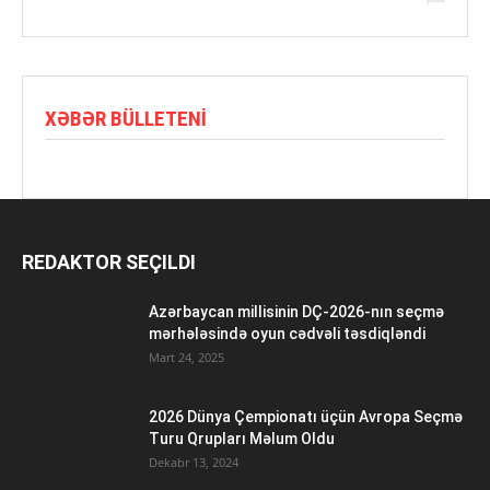
XƏBƏR BÜLLETENI
REDAKTOR SEÇILDI
Azərbaycan millisinin DÇ-2026-nın seçmə
mərhələsində oyun cədvəli təsdiqləndi
Mart 24, 2025
2026 Dünya Çempionatı üçün Avropa Seçmə
Turu Qrupları Məlum Oldu
Dekabr 13, 2024