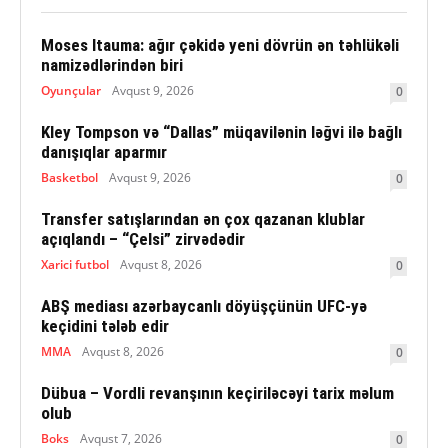
Moses Itauma: ağır çəkidə yeni dövrün ən təhlükəli
namizədlərindən biri
Oyunçular
Avqust 9, 2026
0
Kley Tompson və “Dallas” müqavilənin ləğvi ilə bağlı
danışıqlar aparmır
Basketbol
Avqust 9, 2026
0
Transfer satışlarından ən çox qazanan klublar
açıqlandı – “Çelsi” zirvədədir
Xarici futbol
Avqust 8, 2026
0
ABŞ mediası azərbaycanlı döyüşçünün UFC-yə
keçidini tələb edir
MMA
Avqust 8, 2026
0
Dübua – Vordli revanşının keçiriləcəyi tarix məlum
olub
Boks
Avqust 7, 2026
0