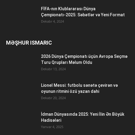
FİFA-nın Klublararası Dünya
Çempionatı-2025: Səbətlər və Yeni Format
Dekabr 4, 2024
MƏŞHUR ISMARIC
2026 Dünya Çempionatı üçün Avropa Seçmə
Turu Qrupları Məlum Oldu
Dekabr 13, 2024
Lionel Messi: futbolu sənətə çevirən və
oyunun ritmini özü yazan dahi
Dekabr 20, 2024
İdman Dünyasında 2025: Yeni İlin Ən Böyük
Hadisələri
Yanvar 4, 2025