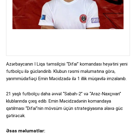
Azərbaycanın I Liqa təmsilçisi “Difai” komandası heyətini yeni
futbolçu ilə gücləndirib. Klubun rəsmi məlumatına görə,
yarımmüdafiəçi Emin Məcidzadə ilə 1 illik müqavilə imzalanıb.
21 yaşlı futbolçu daha əvvəl “Sabah-2” və “Araz-Naxçıvan”
klublarında çıxış edib. Emin Məcidzadənin komandaya
qatılması “Difai”nin mövsüm üçün strategiyasına əlavə güc
gətirəcək.
Əsas məlumatlar: