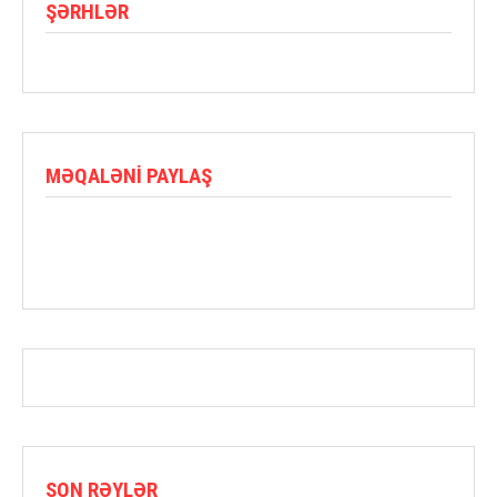
ŞƏRHLƏR
MƏQALƏNI PAYLAŞ
SON RƏYLƏR