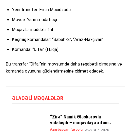
Yeni transfer: Emin Məcidzadə
Mövqe: Yarımmüdafiəçi
Müqavilə müddəti: 1 il
Keçmiş komandalar: “Sabah-2”, “Araz-Naxçıvan”
Komanda: “Difai” (I Liqa)
Bu transfer “Difai”nin mövsümdə daha rəqabətli olmasına və
komanda oyununu gücləndirməsinə xidmət edəcək.
ƏLAQƏLI MƏQALƏLƏR
“Zirə” Namik Ələskərovla
vidalaşdı – müqaviləyə xitam...
Azərbaycan futbolu
Avqust 7, 2026