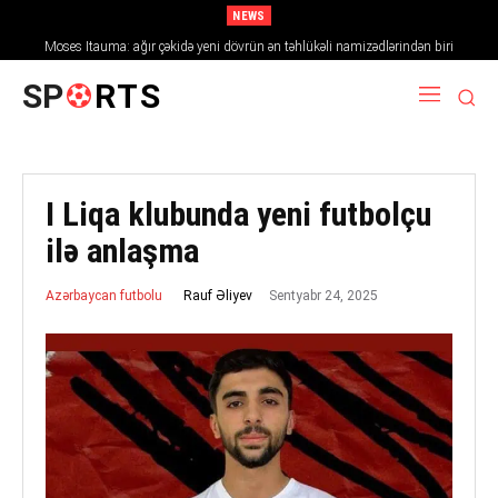
NEWS
Moses Itauma: ağır çəkidə yeni dövrün ən təhlükəli namizədlərindən biri
SP
RTS
I Liqa klubunda yeni futbolçu
ilə anlaşma
Sentyabr 24, 2025
Rauf Əliyev
Azərbaycan futbolu