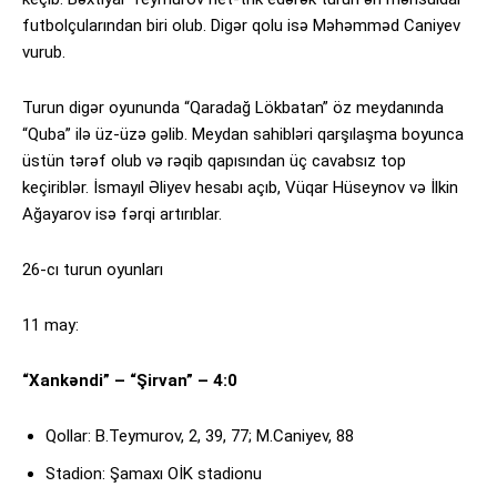
futbolçularından biri olub. Digər qolu isə Məhəmməd Caniyev
vurub.
Turun digər oyununda “Qaradağ Lökbatan” öz meydanında
“Quba” ilə üz-üzə gəlib. Meydan sahibləri qarşılaşma boyunca
üstün tərəf olub və rəqib qapısından üç cavabsız top
keçiriblər. İsmayıl Əliyev hesabı açıb, Vüqar Hüseynov və İlkin
Ağayarov isə fərqi artırıblar.
26-cı turun oyunları
11 may:
“Xankəndi” – “Şirvan” – 4:0
Qollar: B.Teymurov, 2, 39, 77; M.Caniyev, 88
Stadion: Şamaxı OİK stadionu