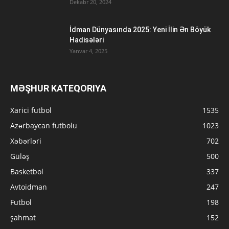
Dekabr 20, 2024
İdman Dünyasında 2025: Yeni İlin Ən Böyük
Hadisələri
Yanvar 4, 2025
MƏŞHUR KATEQORIYA
Xarici futbol
1535
Azərbaycan futbolu
1023
Xəbərləri
702
Güləş
500
Basketbol
337
Avtoidman
247
Futbol
198
şahmat
152