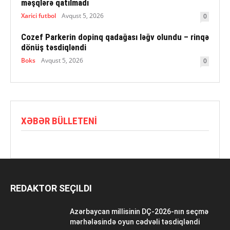
məşqlərə qatılmadı
Xarici futbol
Avqust 5, 2026
0
Cozef Parkerin dopinq qadağası ləğv olundu – rinqə
dönüş təsdiqləndi
Boks
Avqust 5, 2026
0
XƏBƏR BÜLLETENI
REDAKTOR SEÇILDI
Azərbaycan millisinin DÇ-2026-nın seçmə
mərhələsində oyun cədvəli təsdiqləndi