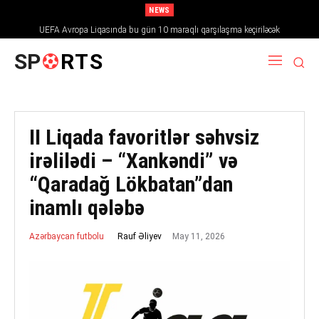
NEWS
UEFA Avropa Liqasında bu gün 10 maraqlı qarşılaşma keçiriləcək
SP
RTS
II Liqada favoritlər səhvsiz
irəlilədi – “Xankəndi” və
“Qaradağ Lökbatan”dan
inamlı qələbə
May 11, 2026
Rauf Əliyev
Azərbaycan futbolu