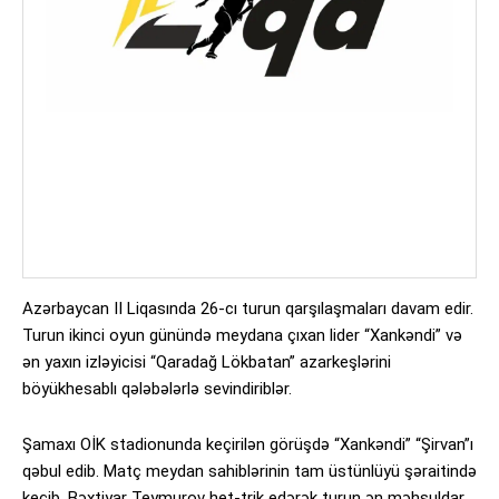
Azərbaycan II Liqasında 26-cı turun qarşılaşmaları davam edir.
Turun ikinci oyun günündə meydana çıxan lider “Xankəndi” və
ən yaxın izləyicisi “Qaradağ Lökbatan” azarkeşlərini
böyükhesablı qələbələrlə sevindiriblər.
Şamaxı OİK stadionunda keçirilən görüşdə “Xankəndi” “Şirvan”ı
qəbul edib. Matç meydan sahiblərinin tam üstünlüyü şəraitində
keçib. Bəxtiyar Teymurov het-trik edərək turun ən məhsuldar