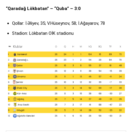
“Qaradağ Lökbatan” – “Quba” – 3:0
Qollar: İ.Əliyev, 35; V.Hüseynov, 58; İ.Ağayarov, 78
Stadion: Lökbatan OİK stadionu