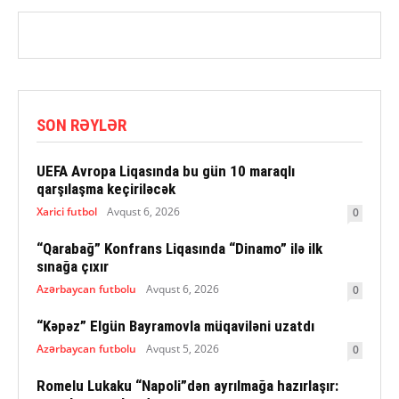
SON RƏYLƏR
UEFA Avropa Liqasında bu gün 10 maraqlı
qarşılaşma keçiriləcək
Xarici futbol
Avqust 6, 2026
0
“Qarabağ” Konfrans Liqasında “Dinamo” ilə ilk
sınağa çıxır
Azərbaycan futbolu
Avqust 6, 2026
0
“Kəpəz” Elgün Bayramovla müqaviləni uzatdı
Azərbaycan futbolu
Avqust 5, 2026
0
Romelu Lukaku “Napoli”dən ayrılmağa hazırlaşır: