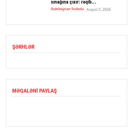
sınağına çıxır: rəqib...
Azərbaycan futbolu
Avqust 5, 2026
ŞƏRHLƏR
MƏQALƏNI PAYLAŞ