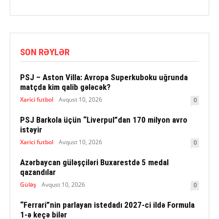
SON RƏYLƏR
PSJ – Aston Villa: Avropa Superkuboku uğrunda
matçda kim qalib gələcək?
Xarici futbol
Avqust 10, 2026
0
PSJ Barkola üçün “Liverpul”dan 170 milyon avro
istəyir
Xarici futbol
Avqust 10, 2026
0
Azərbaycan güləşçiləri Buxarestdə 5 medal
qazandılar
Güləş
Avqust 10, 2026
0
“Ferrari”nin parlayan istedadı 2027-ci ildə Formula
1-ə keçə bilər