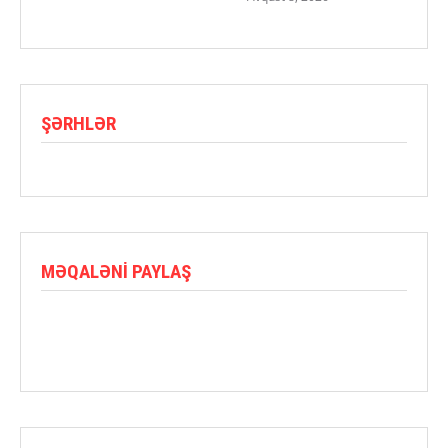
ŞƏRHLƏR
MƏQALƏNI PAYLAŞ