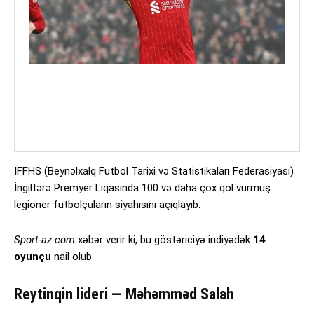
IFFHS (Beynəlxalq Futbol Tarixi və Statistikaları Federasiyası)
İngiltərə Premyer Liqasında 100 və daha çox qol vurmuş
legioner futbolçuların siyahısını açıqlayıb.
Sport-az.com
xəbər verir ki, bu göstəriciyə indiyədək
14
oyunçu
nail olub.
Reytinqin lideri — Məhəmməd Salah