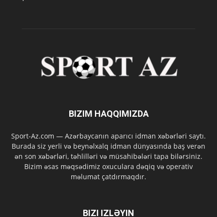
BIZIM HAQQIMIZDA
Sport-Az.com — Azərbaycanın aparıcı idman xəbərləri saytı.
Burada siz yerli və beynəlxalq idman dünyasında baş verən
ən son xəbərləri, təhlilləri və müsahibələri tapa bilərsiniz.
Bizim əsas məqsədimiz oxuculara dəqiq və operativ
məlumat çatdırmaqdır.
BIZI IZLƏYIN