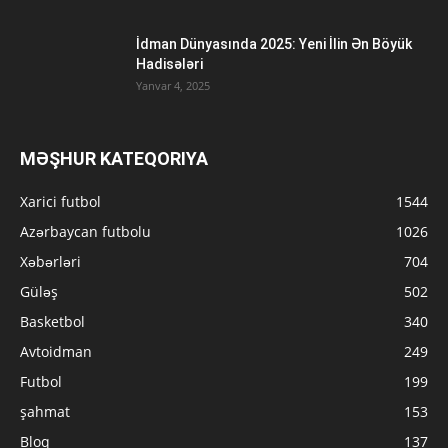
İdman Dünyasında 2025: Yeni İlin Ən Böyük
Hadisələri
Yanvar 4, 2025
MƏŞHUR KATEQORIYA
Xarici futbol
1544
Azərbaycan futbolu
1026
Xəbərləri
704
Güləş
502
Basketbol
340
Avtoidman
249
Futbol
199
şahmat
153
Bloq
137