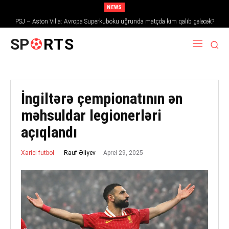
NEWS
PSJ – Aston Villa: Avropa Superkuboku uğrunda matçda kim qalib gələcək?
SP
RTS
İngiltərə çempionatının ən
məhsuldar legionerləri
açıqlandı
Aprel 29, 2025
Rauf Əliyev
Xarici futbol