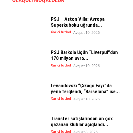
ƏLAQƏLI MƏQALƏLƏR
PSJ – Aston Villa: Avropa
Superkuboku uğrunda...
Xarici futbol
Avqust 10, 2026
PSJ Barkola üçün “Liverpul”dan
170 milyon avro...
Xarici futbol
Avqust 10, 2026
Levandovski “Çikaqo Fayr”da
yenə fərqləndi, “Barselona” isə...
Xarici futbol
Avqust 10, 2026
Transfer satışlarından ən çox
qazanan klublar açıqlandı...
Xarici futbol
Avqust 8, 2026