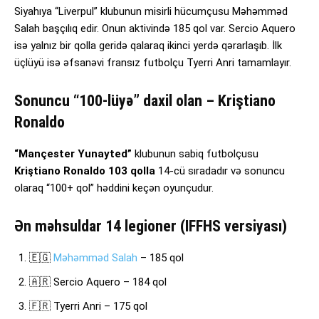
Siyahıya “Liverpul” klubunun misirli hücumçusu Məhəmməd
Salah başçılıq edir. Onun aktivində 185 qol var. Sercio Aquero
isə yalnız bir qolla geridə qalaraq ikinci yerdə qərarlaşıb. İlk
üçlüyü isə əfsanəvi fransız futbolçu Tyerri Anri tamamlayır.
Sonuncu “100-lüyə” daxil olan – Kriştiano
Ronaldo
“Mançester Yunayted”
klubunun sabiq futbolçusu
Kriştiano Ronaldo
103 qolla
14-cü sıradadır və sonuncu
olaraq “100+ qol” həddini keçən oyunçudur.
Ən məhsuldar 14 legioner (IFFHS versiyası)
🇪🇬
Məhəmməd Salah
– 185 qol
🇦🇷 Sercio Aquero – 184 qol
🇫🇷 Tyerri Anri – 175 qol