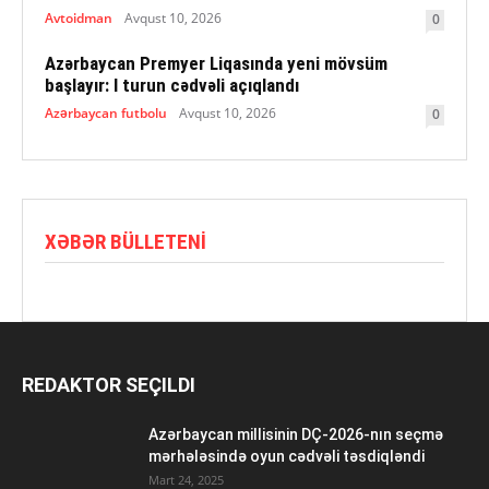
Avtoidman
Avqust 10, 2026
0
Azərbaycan Premyer Liqasında yeni mövsüm
başlayır: I turun cədvəli açıqlandı
Azərbaycan futbolu
Avqust 10, 2026
0
XƏBƏR BÜLLETENI
REDAKTOR SEÇILDI
Azərbaycan millisinin DÇ-2026-nın seçmə
mərhələsində oyun cədvəli təsdiqləndi
Mart 24, 2025