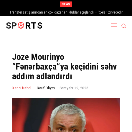
NEWS
Transfer satışlarından ən çox qazanan klublar açıqlandı – “Çelsi” zirvədədir
SP
RTS
Joze Mourinyo
“Fənərbaxça”ya keçidini səhv
addım adlandırdı
Sentyabr 19, 2025
Rauf Əliyev
Xarici futbol