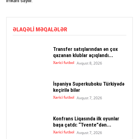
imkanı sayılır.
ƏLAQƏLI MƏQALƏLƏR
Transfer satışlarından ən çox
qazanan klublar açıqlandı...
Xarici futbol
Avqust 8, 2026
İspaniya Superkuboku Türkiyədə
keçirilə bilər
Xarici futbol
Avqust 7, 2026
Konfrans Liqasında ilk oyunlar
başa çatdı: “Tvente”dən...
Xarici futbol
Avqust 7, 2026