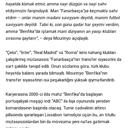
həyatda kömək etmir, amma nəyi düzgün və nəyi səhv
etdiyimizin fərqindəyik. Mən “Fənərbaxça”ya keçməklə səhv
etdim – onlar mənim mədəni səviyyəm deyildi, mənim futbol
səviyyəm deyildi. Təbii ki, son günə qədər hər şeyimi verdim,
amma “Benfika”da işləmək məni dünyanın ən yaxşı klubları
sırasına qaytarır”
, – deyə Mourinyo açıqlayıb.
“Çelsi”, “İnter”, “Real Madrid” və “Roma” kimi nəhəng klubları
çalışdırmış mütəxəssis “Fənərbaxça”nın transfer siyasətini də
sərt şəkildə tənqid edib. Onun sözlərinə görə, türk klubu
heyətdə balans yarada bilməyib. Mourinyo “Benfika”nın
transfer siyasətinin isə peşəkarlığını yüksək qiymətləndirib.
Karyerasına 2000-ci ildə məhz “Benfika”da başlayan
portuqaliyalı məşqçi indi “ABC” ilə liqa oyununda yenidən
komandasının başında olacaq. Turnir cədvəlinin altıncı
pilləsində qərarlaşan Lissabon təmsilçisi üçün bu, ən titullu
mütəxəssislərdən biri ilə mövsümə yeni nəfəs gətirmək