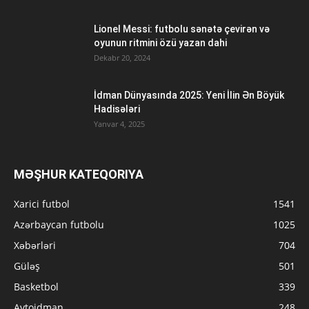
Lionel Messi: futbolu sənətə çevirən və
oyunun ritmini özü yazan dahi
Dekabr 20, 2024
İdman Dünyasında 2025: Yeni İlin Ən Böyük
Hadisələri
Yanvar 4, 2025
MƏŞHUR KATEQORIYA
Xarici futbol
1541
Azərbaycan futbolu
1025
Xəbərləri
704
Güləş
501
Basketbol
339
Avtoidman
248