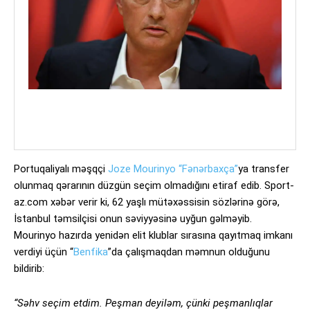
Portuqaliyalı məşqçi
Joze Mourinyo “Fənərbaxça”
ya transfer
olunmaq qərarının düzgün seçim olmadığını etiraf edib. Sport-
az.com xəbər verir ki, 62 yaşlı mütəxəssisin sözlərinə görə,
İstanbul təmsilçisi onun səviyyəsinə uyğun gəlməyib.
Mourinyo hazırda yenidən elit klublar sırasına qayıtmaq imkanı
verdiyi üçün “
Benfika
”da çalışmaqdan məmnun olduğunu
bildirib:
“Səhv seçim etdim. Peşman deyiləm, çünki peşmanlıqlar