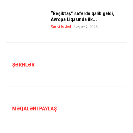
“Beşiktaş” səfərdə qalib gəldi,
Avropa Liqasında ilk...
Xarici futbol
Avqust 7, 2026
ŞƏRHLƏR
MƏQALƏNI PAYLAŞ