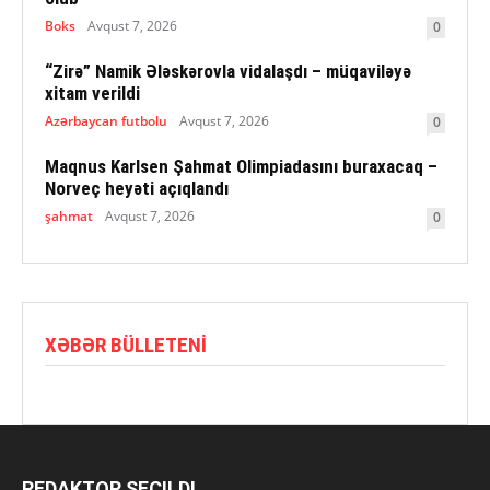
Boks
Avqust 7, 2026
0
“Zirə” Namik Ələskərovla vidalaşdı – müqaviləyə
xitam verildi
Azərbaycan futbolu
Avqust 7, 2026
0
Maqnus Karlsen Şahmat Olimpiadasını buraxacaq –
Norveç heyəti açıqlandı
şahmat
Avqust 7, 2026
0
XƏBƏR BÜLLETENI
REDAKTOR SEÇILDI