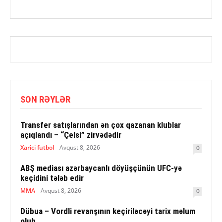
SON RƏYLƏR
Transfer satışlarından ən çox qazanan klublar
açıqlandı – “Çelsi” zirvədədir
Xarici futbol
Avqust 8, 2026
0
ABŞ mediası azərbaycanlı döyüşçünün UFC-yə
keçidini tələb edir
MMA
Avqust 8, 2026
0
Dübua – Vordli revanşının keçiriləcəyi tarix məlum
olub