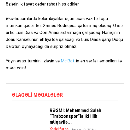
özlərini kifayət qədər rahat hiss edirlər.
Əks-hücumlarda kolumbiyalılar üçün əsas vəzifə topu
mümkün qədər tez Xames Rodriqesə çatdırmaq olacaq. O isə
artıq Luis Dias və Con Ariası axtarmağa çalışacaq. Həmçinin
Joau Kanselunun ehtiyatda qalacağı və Luis Diasa qarşı Dioqu
Dalotun oynayacağı da sürpriz olmaz.
Yayın əsas turnirini izləyin və
MelBet
-in ən sərfəli əmsalları ilə
mərc edin!
ƏLAQƏLI MƏQALƏLƏR
RƏSMİ: Məhəmməd Salah
“Trabzonspor”la iki illik
müqavilə...
Xarici futbol
Avqust 6, 2026