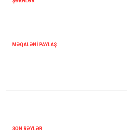
ŞƏRHLƏR
MƏQALƏNI PAYLAŞ
SON RƏYLƏR