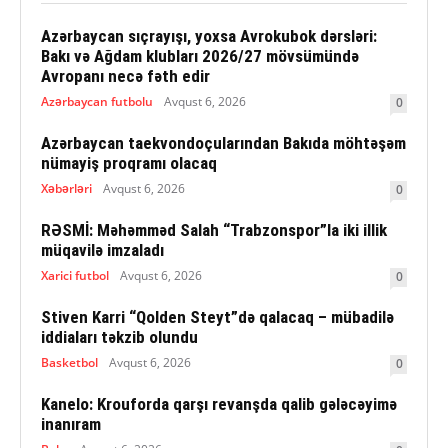
Azərbaycan sıçrayışı, yoxsa Avrokubok dərsləri:
Bakı və Ağdam klubları 2026/27 mövsümündə
Avropanı necə fəth edir
Azərbaycan futbolu
Avqust 6, 2026
0
Azərbaycan taekvondoçularından Bakıda möhtəşəm
nümayiş proqramı olacaq
Xəbərləri
Avqust 6, 2026
0
RƏSMİ: Məhəmməd Salah “Trabzonspor”la iki illik
müqavilə imzaladı
Xarici futbol
Avqust 6, 2026
0
Stiven Karri “Qolden Steyt”də qalacaq – mübadilə
iddiaları təkzib olundu
Basketbol
Avqust 6, 2026
0
Kanelo: Krouforda qarşı revanşda qalib gələcəyimə
inanıram