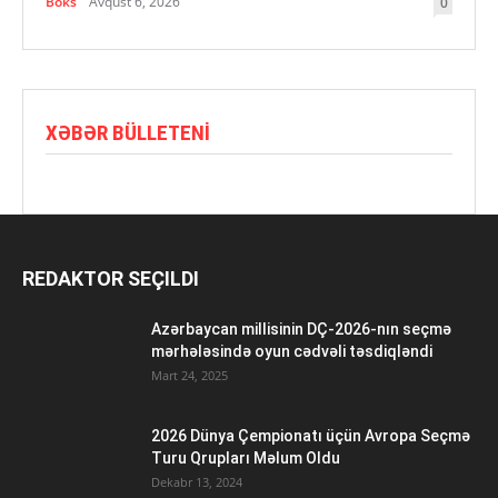
Boks
Avqust 6, 2026
0
XƏBƏR BÜLLETENI
REDAKTOR SEÇILDI
Azərbaycan millisinin DÇ-2026-nın seçmə
mərhələsində oyun cədvəli təsdiqləndi
Mart 24, 2025
2026 Dünya Çempionatı üçün Avropa Seçmə
Turu Qrupları Məlum Oldu
Dekabr 13, 2024