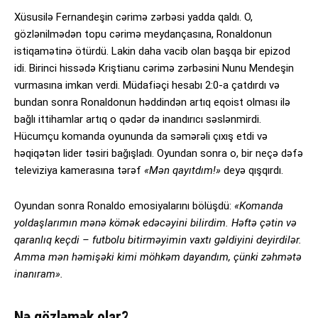
Xüsusilə Fernandeşin cərimə zərbəsi yadda qaldı. O,
gözlənilmədən topu cərimə meydançasına, Ronaldonun
istiqamətinə ötürdü. Lakin daha vacib olan başqa bir epizod
idi. Birinci hissədə Kriştianu cərimə zərbəsini Nunu Mendeşin
vurmasına imkan verdi. Müdafiəçi hesabı 2:0-a çatdırdı və
bundan sonra Ronaldonun həddindən artıq eqoist olması ilə
bağlı ittihamlar artıq o qədər də inandırıcı səslənmirdi.
Hücumçu komanda oyununda da səmərəli çıxış etdi və
həqiqətən lider təsiri bağışladı. Oyundan sonra o, bir neçə dəfə
televiziya kamerasına tərəf
«Mən qayıtdım!»
deyə qışqırdı.
Oyundan sonra Ronaldo emosiyalarını bölüşdü:
«Komanda
yoldaşlarımın mənə kömək edəcəyini bilirdim. Həftə çətin və
qaranlıq keçdi – futbolu bitirməyimin vaxtı gəldiyini deyirdilər.
Amma mən həmişəki kimi möhkəm dayandım, çünki zəhmətə
inanıram».
Nə gözləmək olar?