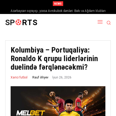
NEWS
Azərbaycan sıçrayışı, yoxsa Avrokubok dərsləri: Bakı və Ağdam klubları
2026/27 mövsümündə Avropanı necə fəth edir
SP
RTS
Kolumbiya – Portuqaliya:
Ronaldo K qrupu liderlərinin
duelində fərqlənəcəkmi?
İyun 26, 2026
Rauf Əliyev
Xarici futbol