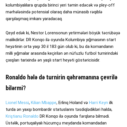
kolumbiyalılara qrupda birinci yeri təmin edəcək və pley-off
mərhələsində potensial olaraq daha münasib rəqiblə
qarşılaşmaq imkanı yaradacaq.
Qeyd edək ki, Nestor Lorensonun yetirmələri böyük təcrübəyə
malikdirlər. DR Konqo ilə oyunda Kolumbiya yığmasının start
heyətinin orta yaşı 30 il 183 gün olub ki, bu da komandanın
milli yığmalar arasında keçirilən ən nüfuzlu futbol turnirindəki
çıxışları tarixində ən yaşlı start heyəti göstəricisidir.
Ronaldo hələ də turnirin qəhrəmanına çevrilə
bilərmi?
Lionel Messi
,
Kilian Mbappe
, Erlinq Holand və
Harri Keyn
ilk
turda ən yaxşı bombardir statuslarını təsdiqlədikləri halda,
Kriştianu Ronaldo
DR Konqo ilə oyunda fərqlənə bilmədi.
Üstəlik, portuqaliyalı hücumçu meydanda komandadan