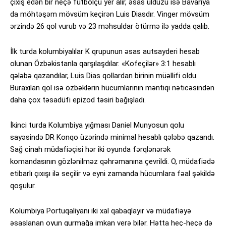
çıxış edən bir neçə futbolçu yer alır, əsas ulduzu isə Bavariya
da möhtəşəm mövsüm keçirən Luis Diasdır. Vinger mövsüm
ərzində 26 qol vurub və 23 məhsuldar ötürmə ilə yadda qalıb.
İlk turda kolumbiyalılar K qrupunun əsas autsayderi hesab
olunan Özbəkistanla qarşılaşdılar. «Kofeçilər» 3:1 hesablı
qələbə qazandılar, Luis Dias qollardan birinin müəllifi oldu.
Buraxılan qol isə özbəklərin hücumlarının məntiqi nəticəsindən
daha çox təsadüfi epizod təsiri bağışladı.
İkinci turda Kolumbiya yığması Daniel Munyosun qolu
sayəsində DR Konqo üzərində minimal hesablı qələbə qazandı.
Sağ cinah müdafiəçisi hər iki oyunda fərqlənərək
komandasının gözlənilməz qəhrəmanına çevrildi. O, müdafiədə
etibarlı çıxışı ilə seçilir və eyni zamanda hücumlara fəal şəkildə
qoşulur.
Kolumbiya Portuqaliyanı iki xal qabaqlayır və müdafiəyə
əsaslanan oyun qurmağa imkan verə bilər. Hətta heç-heçə də