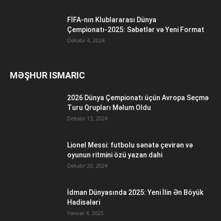
FİFA-nın Klublararası Dünya
Çempionatı-2025: Səbətlər və Yeni Format
Dekabr 4, 2024
MƏŞHUR ISMARIC
2026 Dünya Çempionatı üçün Avropa Seçmə
Turu Qrupları Məlum Oldu
Dekabr 13, 2024
Lionel Messi: futbolu sənətə çevirən və
oyunun ritmini özü yazan dahi
Dekabr 20, 2024
İdman Dünyasında 2025: Yeni İlin Ən Böyük
Hadisələri
Yanvar 4, 2025