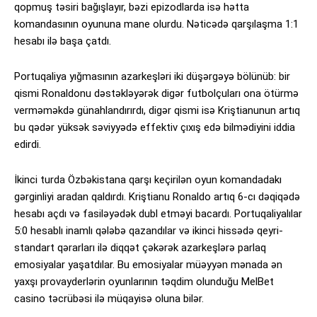
qopmuş təsiri bağışlayır, bəzi epizodlarda isə hətta
komandasının oyununa mane olurdu. Nəticədə qarşılaşma 1:1
hesabı ilə başa çatdı.
Portuqaliya yığmasının azarkeşləri iki düşərgəyə bölünüb: bir
qismi Ronaldonu dəstəkləyərək digər futbolçuları ona ötürmə
verməməkdə günahlandırırdı, digər qismi isə Kriştianunun artıq
bu qədər yüksək səviyyədə effektiv çıxış edə bilmədiyini iddia
edirdi.
İkinci turda Özbəkistana qarşı keçirilən oyun komandadakı
gərginliyi aradan qaldırdı. Kriştianu Ronaldo artıq 6-cı dəqiqədə
hesabı açdı və fasiləyədək dubl etməyi bacardı. Portuqaliyalılar
5:0 hesablı inamlı qələbə qazandılar və ikinci hissədə qeyri-
standart qərarları ilə diqqət çəkərək azarkeşlərə parlaq
emosiyalar yaşatdılar. Bu emosiyalar müəyyən mənada ən
yaxşı provayderlərin oyunlarının təqdim olunduğu MelBet
casino təcrübəsi ilə müqayisə oluna bilər.