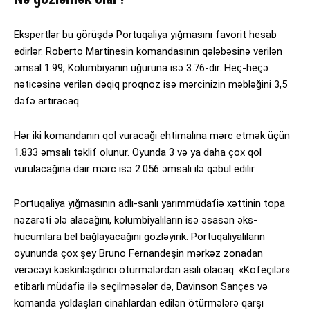
Ekspertlər bu görüşdə Portuqaliya yığmasını favorit hesab
edirlər. Roberto Martinesin komandasının qələbəsinə verilən
əmsal 1.99, Kolumbiyanın uğuruna isə 3.76-dır. Heç-heçə
nəticəsinə verilən dəqiq proqnoz isə mərcinizin məbləğini 3,5
dəfə artıracaq.
Hər iki komandanın qol vuracağı ehtimalına mərc etmək üçün
1.833 əmsalı təklif olunur. Oyunda 3 və ya daha çox qol
vurulacağına dair mərc isə 2.056 əmsalı ilə qəbul edilir.
Portuqaliya yığmasının adlı-sanlı yarımmüdafiə xəttinin topa
nəzarəti ələ alacağını, kolumbiyalıların isə əsasən əks-
hücumlara bel bağlayacağını gözləyirik. Portuqaliyalıların
oyununda çox şey Bruno Fernandeşin mərkəz zonadan
verəcəyi kəskinləşdirici ötürmələrdən asılı olacaq. «Kofeçilər»
etibarlı müdafiə ilə seçilməsələr də, Davinson Sançes və
komanda yoldaşları cinahlardan edilən ötürmələrə qarşı