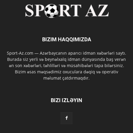
BIZIM HAQQIMIZDA
Sport-Az.com — Azərbaycanın aparıcı idman xəbərləri saytı.
Burada siz yerli və beynəlxalq idman dünyasında baş verən
ən son xəbərləri, təhlilləri və müsahibələri tapa bilərsiniz.
Bizim əsas məqsədimiz oxuculara dəqiq və operativ
məlumat çatdırmaqdır.
BIZI IZLƏYIN