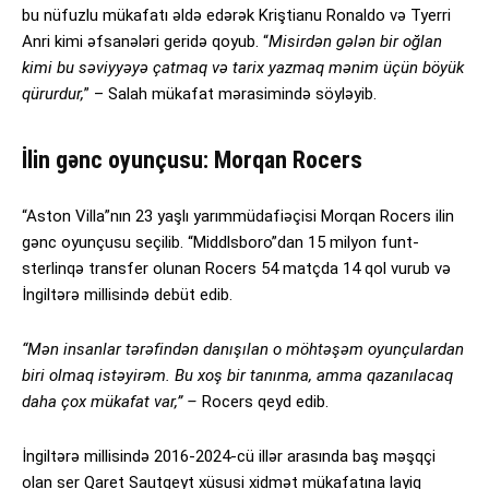
bu nüfuzlu mükafatı əldə edərək Kriştianu Ronaldo və Tyerri
Anri kimi əfsanələri geridə qoyub. “
Misirdən gələn bir oğlan
kimi bu səviyyəyə çatmaq və tarix yazmaq mənim üçün böyük
qürurdur,
” – Salah mükafat mərasimində söyləyib.
İlin gənc oyunçusu: Morqan Rocers
“Aston Villa”nın 23 yaşlı yarımmüdafiəçisi Morqan Rocers ilin
gənc oyunçusu seçilib. “Middlsboro”dan 15 milyon funt-
sterlinqə transfer olunan Rocers 54 matçda 14 qol vurub və
İngiltərə millisində debüt edib.
“Mən insanlar tərəfindən danışılan o möhtəşəm oyunçulardan
biri olmaq istəyirəm. Bu xoş bir tanınma, amma qazanılacaq
daha çox mükafat var,” –
Rocers qeyd edib.
İngiltərə millisində 2016-2024-cü illər arasında baş məşqçi
olan ser Qaret Sautqeyt xüsusi xidmət mükafatına layiq