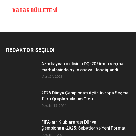
XƏBƏR BÜLLETENI
REDAKTOR SEÇILDI
Azərbaycan millisinin DÇ-2026-nın seçmə
mərhələsində oyun cədvəli təsdiqləndi
Mart 24, 2025
2026 Dünya Çempionatı üçün Avropa Seçmə
Turu Qrupları Məlum Oldu
Dekabr 13, 2024
FİFA-nın Klublararası Dünya
Çempionatı-2025: Səbətlər və Yeni Format
Dekabr 4, 2024