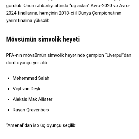
görülüb. Onun rəhbərliyi altında “üç aslan” Avro-2020 və Avro-
2024 finallarına, həmçinin 2018-ci il Dünya Çempionatının
yarımfinalına yüksəlib.
Mövsümün simvolik heyəti
PFA-nın mövsümün simvolik heyətində çempion “Liverpul”dan
dörd oyunçu yer alıb:
Məhəmməd Salah
Virjil van Deyk
Aleksis Mak Allister
Rayan Qravenberx
“Arsenal”dan isə üç oyunçu seçilib: