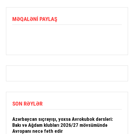
MƏQALƏNI PAYLAŞ
SON RƏYLƏR
Azərbaycan sıçrayışı, yoxsa Avrokubok dərsləri:
Bakı və Ağdam klubları 2026/27 mövsümündə
Avropanı necə fəth edir