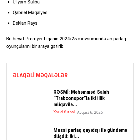
Uilyam Saliba
Qabriel Maqalyes
Deklan Rays
Bu heyət Premyer Liqanın 2024/25 mövsümündə ən parlaq
oyunçularını bir araya gətirib.
ƏLAQƏLI MƏQALƏLƏR
RƏSMİ: Məhəmməd Salah
“Trabzonspor”la iki illik
müqavilə...
Xarici futbol
Avqust 6, 2026
Messi parlaq qayıdışı ilə gündəmə
düşdü: iki...