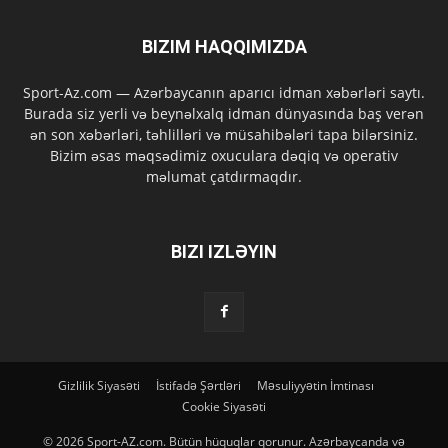
BIZIM HAQQIMIZDA
Sport-Az.com — Azərbaycanın aparıcı idman xəbərləri saytı.
Burada siz yerli və beynəlxalq idman dünyasında baş verən
ən son xəbərləri, təhlilləri və müsahibələri tapa bilərsiniz.
Bizim əsas məqsədimiz oxuculara dəqiq və operativ
məlumat çatdırmaqdır.
BIZI IZLƏYIN
Gizlilik Siyasəti
İstifadə Şərtləri
Məsuliyyətin İmtinası
Cookie Siyasəti
© 2026 Sport-AZ.com. Bütün hüquqlar qorunur. Azərbaycanda və