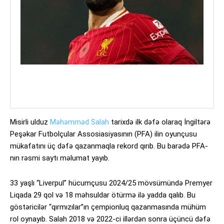
Misirli ulduz
Məhəmməd Salah
tarixdə ilk dəfə olaraq İngiltərə
Peşəkar Futbolçular Assosiasiyasının (PFA) ilin oyunçusu
mükafatını üç dəfə qazanmaqla rekord qırıb. Bu barədə PFA-
nın rəsmi saytı məlumat yayıb.
33 yaşlı “Liverpul” hücumçusu 2024/25 mövsümündə Premyer
Liqada 29 qol və 18 məhsuldar ötürmə ilə yadda qalıb. Bu
göstəricilər “qırmızılar”ın çempionluq qazanmasında mühüm
rol oynayıb. Salah 2018 və 2022-ci illərdən sonra üçüncü dəfə