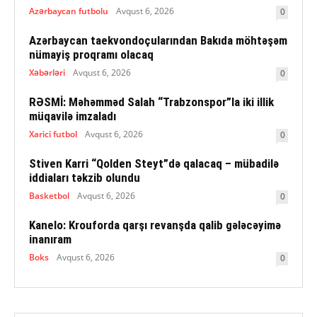
Azərbaycan futbolu
Avqust 6, 2026
0
Azərbaycan taekvondoçularından Bakıda möhtəşəm
nümayiş proqramı olacaq
Xəbərləri
Avqust 6, 2026
0
RƏSMİ: Məhəmməd Salah “Trabzonspor”la iki illik
müqavilə imzaladı
Xarici futbol
Avqust 6, 2026
0
Stiven Karri “Qolden Steyt”də qalacaq – mübadilə
iddiaları təkzib olundu
Basketbol
Avqust 6, 2026
0
Kanelo: Krouforda qarşı revanşda qalib gələcəyimə
inanıram
Boks
Avqust 6, 2026
0