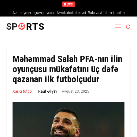
NEWS
Azərbaycan sıçrayışı, yoxsa Avrokubok dərsləri: Bakı və Ağdam klubları
2026/27 mövsümündə Avropanı necə fəth edir
SP
RTS
Məhəmməd Salah PFA-nın ilin
oyunçusu mükafatını üç dəfə
qazanan ilk futbolçudur
Avqust 23, 2025
Rauf Əliyev
Xarici futbol