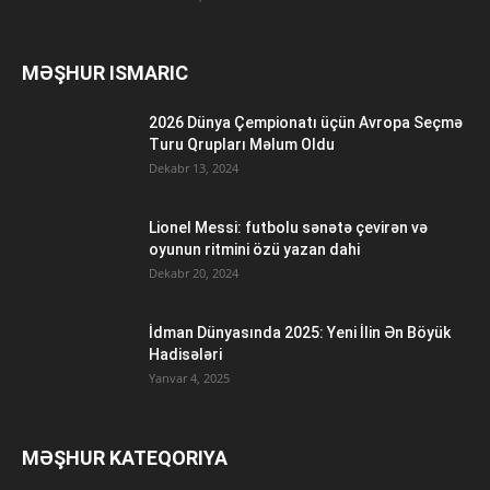
MƏŞHUR ISMARIC
2026 Dünya Çempionatı üçün Avropa Seçmə
Turu Qrupları Məlum Oldu
Dekabr 13, 2024
Lionel Messi: futbolu sənətə çevirən və
oyunun ritmini özü yazan dahi
Dekabr 20, 2024
İdman Dünyasında 2025: Yeni İlin Ən Böyük
Hadisələri
Yanvar 4, 2025
MƏŞHUR KATEQORIYA