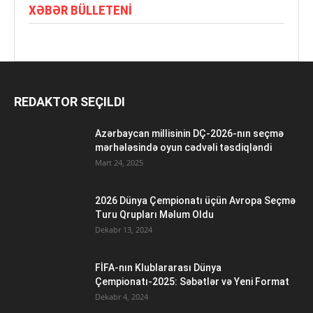
XƏBƏR BÜLLETENI
REDAKTOR SEÇILDI
Azərbaycan millisinin DÇ-2026-nın seçmə
mərhələsində oyun cədvəli təsdiqləndi
Mart 24, 2025
2026 Dünya Çempionatı üçün Avropa Seçmə
Turu Qrupları Məlum Oldu
Dekabr 13, 2024
FİFA-nın Klublararası Dünya
Çempionatı-2025: Səbətlər və Yeni Format
Dekabr 4, 2024