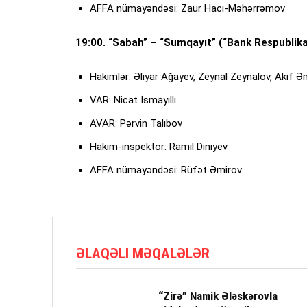
AFFA nümayəndəsi: Zaur Hacı-Məhərrəmov
19:00. “Sabah” – “Sumqayıt” (“Bank Respublik
Hakimlər: Əliyar Ağayev, Zeynal Zeynalov, Akif Əm
VAR: Nicat İsmayıllı
AVAR: Pərvin Talıbov
Hakim-inspektor: Ramil Diniyev
AFFA nümayəndəsi: Rüfət Əmirov
ƏLAQƏLI MƏQALƏLƏR
“Zirə” Namik Ələskərovla