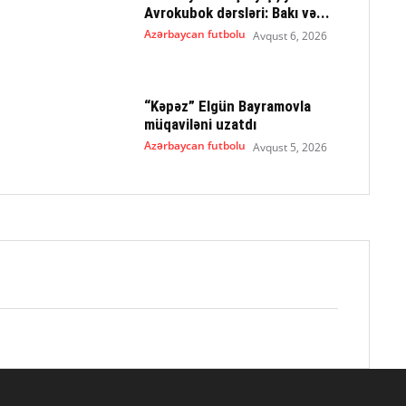
Avrokubok dərsləri: Bakı və...
Azərbaycan futbolu
Avqust 6, 2026
“Kəpəz” Elgün Bayramovla
müqaviləni uzatdı
Azərbaycan futbolu
Avqust 5, 2026