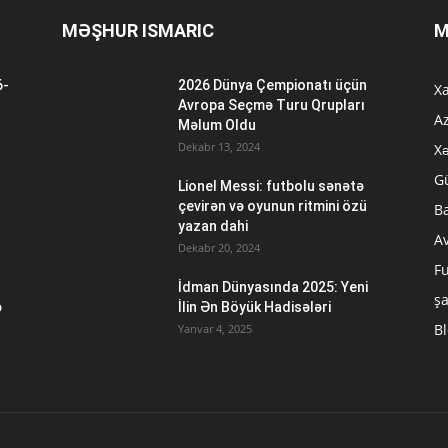
MƏŞHUR ISMARIC
M
6-
2026 Dünya Çempionatı üçün
Xa
n
Avropa Seçmə Turu Qrupları
A
Məlum Oldu
Dekabr 13, 2024
Xə
G
Lionel Messi: futbolu sənətə
çevirən və oyunun ritmini özü
B
yazan dahi
A
Dekabr 20, 2024
Fu
İdman Dünyasında 2025: Yeni
ş
ə
İlin Ən Böyük Hadisələri
B
Yanvar 4, 2025