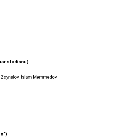
hər stadionu)
m Zeynalov, İslam Məmmədov
na”)