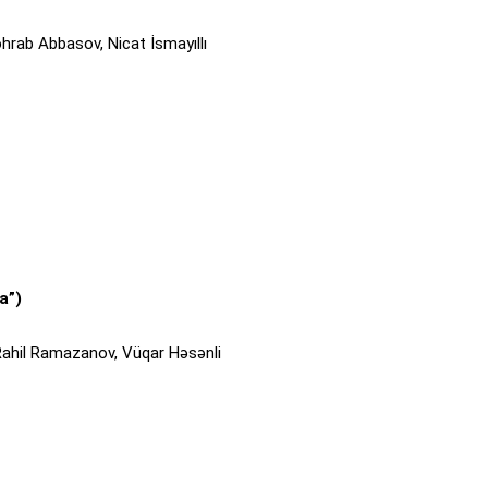
hrab Abbasov, Nicat İsmayıllı
a”)
ahil Ramazanov, Vüqar Həsənli