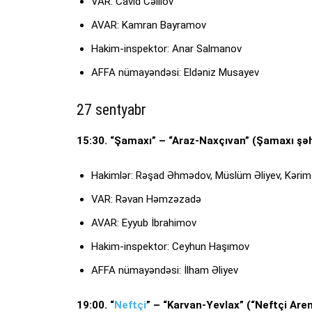
VAR: Cavid Cəlilov
AVAR: Kamran Bayramov
Hakim-inspektor: Anar Salmanov
AFFA nümayəndəsi: Eldəniz Musayev
27 sentyabr
15:30. “Şamaxı” – “Araz-Naxçıvan” (Şamaxı şə
Hakimlər: Rəşad Əhmədov, Müslüm Əliyev, Kəri
VAR: Rəvan Həmzəzadə
AVAR: Eyyub İbrahimov
Hakim-inspektor: Ceyhun Haşımov
AFFA nümayəndəsi: İlham Əliyev
19:00. “
Neftçi
” – “Karvan-Yevlax” (“Neftçi Are