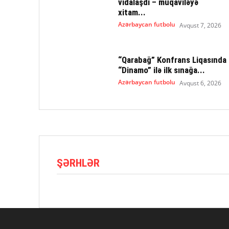
vidalaşdı – müqaviləyə
xitam...
Azərbaycan futbolu
Avqust 7, 2026
“Qarabağ” Konfrans Liqasında
“Dinamo” ilə ilk sınağa...
Azərbaycan futbolu
Avqust 6, 2026
ŞƏRHLƏR