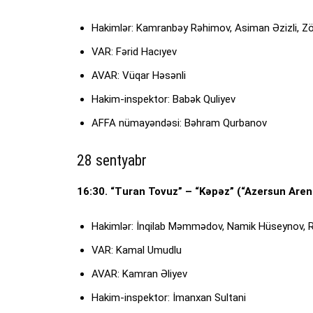
Hakimlər: Kamranbəy Rəhimov, Asiman Əzizli, Zö
VAR: Fərid Hacıyev
AVAR: Vüqar Həsənli
Hakim-inspektor: Babək Quliyev
AFFA nümayəndəsi: Bəhram Qurbanov
28 sentyabr
16:30. “Turan Tovuz” – “Kəpəz” (“Azersun Aren
Hakimlər: İnqilab Məmmədov, Namik Hüseynov, R
VAR: Kamal Umudlu
AVAR: Kamran Əliyev
Hakim-inspektor: İmanxan Sultani