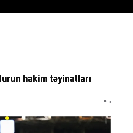
FUTBOL
DÖYÜŞ NÖVLƏRI
ATLETIKA
BASKETBOL
turun hakim təyinatları
0