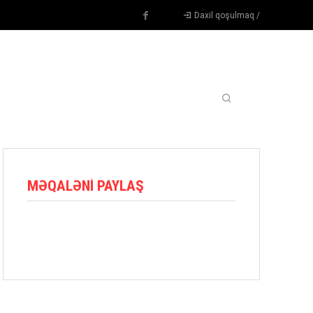
Daxil qoşulmaq /
TENNIS
DIGƏR
OYUNÇULAR
BLOQ
MORE
MƏQALƏNI PAYLAŞ