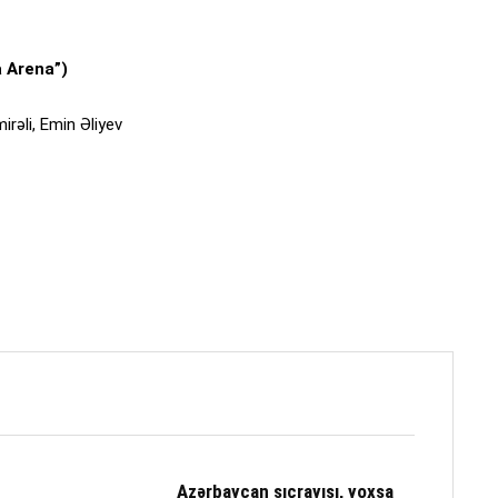
a Arena”)
irəli, Emin Əliyev
Azərbaycan sıçrayışı, yoxsa