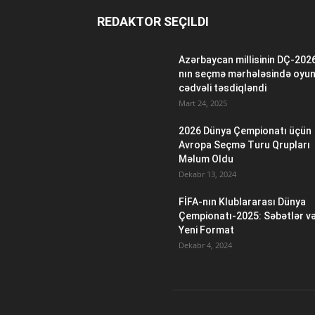
REDAKTOR SEÇILDI
Azərbaycan millisinin DÇ-202
nın seçmə mərhələsində oyu
cədvəli təsdiqləndi
Mart 24, 2025
2026 Dünya Çempionatı üçün
Avropa Seçmə Turu Qrupları
Məlum Oldu
Dekabr 13, 2024
FİFA-nın Klublararası Dünya
Çempionatı-2025: Səbətlər v
Yeni Format
Dekabr 4, 2024