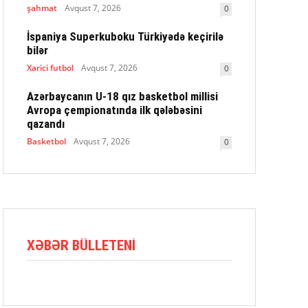
şahmat
Avqust 7, 2026
0
İspaniya Superkuboku Türkiyədə keçirilə
bilər
Xarici futbol
Avqust 7, 2026
0
Azərbaycanın U-18 qız basketbol millisi
Avropa çempionatında ilk qələbəsini
qazandı
Basketbol
Avqust 7, 2026
0
XƏBƏR BÜLLETENI