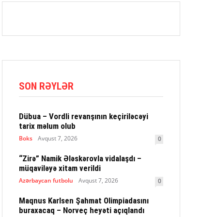
SON RƏYLƏR
Dübua – Vordli revanşının keçiriləcəyi
tarix məlum olub
Boks
Avqust 7, 2026
0
“Zirə” Namik Ələskərovla vidalaşdı –
müqaviləyə xitam verildi
Azərbaycan futbolu
Avqust 7, 2026
0
Maqnus Karlsen Şahmat Olimpiadasını
buraxacaq – Norveç heyəti açıqlandı