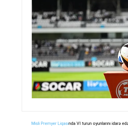
Misli Premyer Liqası
nda VI turun oyunlarını idarə e