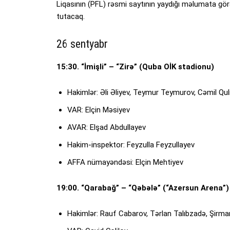
Liqasının (PFL) rəsmi saytının yaydığı məlumata gör
tutacaq.
26 sentyabr
15:30. “İmişli” – “Zirə” (Quba OİK stadionu)
Hakimlər: Əli Əliyev, Teymur Teymurov, Cəmil Qul
VAR: Elçin Məsiyev
AVAR: Elşad Abdullayev
Hakim-inspektor: Feyzulla Feyzullayev
AFFA nümayəndəsi: Elçin Mehtiyev
19:00. “Qarabağ” – “Qəbələ” (“Azersun Arena”)
Hakimlər: Rauf Cabarov, Tərlan Talıbzadə, Şir