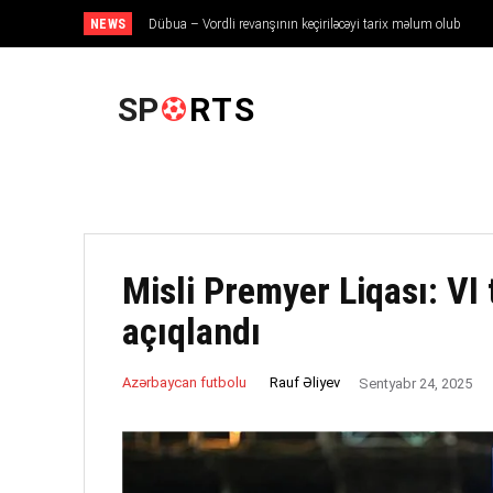
NEWS
Dübua – Vordli revanşının keçiriləcəyi tarix məlum olub
ANA SƏHIFƏ
SP
RTS
Misli Premyer Liqası: VI 
açıqlandı
Rauf Əliyev
Azərbaycan futbolu
Sentyabr 24, 2025