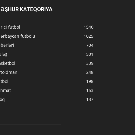
ƏŞHUR KATEQORIYA
rici futbol
1540
zərbaycan futbolu
1025
bərləri
704
üləş
501
asketbol
339
vtoidman
248
tbol
198
ahmat
153
loq
137