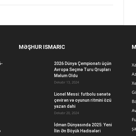
MƏŞHUR ISMARIC
M
6-
2026 Dünya Çempionatı üçün
Xa
n
Avropa Seçmə Turu Qrupları
A
Məlum Oldu
Dekabr 13, 2024
Xə
G
Lionel Messi: futbolu sənətə
çevirən və oyunun ritmini özü
B
yazan dahi
A
Dekabr 20, 2024
Fu
İdman Dünyasında 2025: Yeni
ş
ə
İlin Ən Böyük Hadisələri