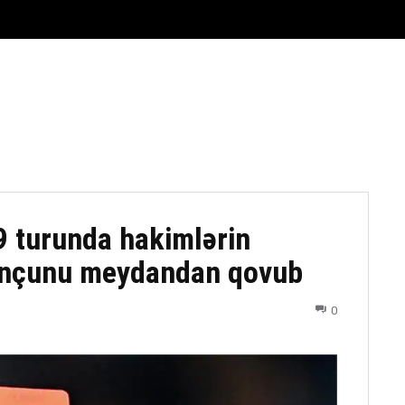
FUTBOL
DÖYÜŞ NÖVLƏRI
ATLETIKA
BASKETBOL
9 turunda hakimlərin
yunçunu meydandan qovub
0