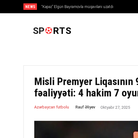
NEWS
“Kəpəz” Elgün Bayramovla müqaviləni uzatdı
ANA SƏHIFƏ
SP
RTS
Misli Premyer Liqasının 
fəaliyyəti: 4 hakim 7 o
Rauf Əliyev
Azərbaycan futbolu
Oktyabr 27, 2025