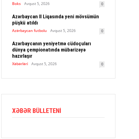
Boks
Avqust 5, 2026
0
Azərbaycan II Liqasında yeni mövsümün
püşkü atıldı
Azərbaycan futbolu
Avqust 5, 2026
0
Azərbaycanın yeniyetmə cüdoçuları
dünya çempionatında mübarizəyə
hazırlaşır
Xəbərləri
Avqust 5, 2026
0
XƏBƏR BÜLLETENI