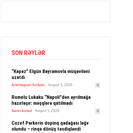
SON RƏYLƏR
“Kəpəz” Elgün Bayramovla müqaviləni
uzatdı
Azərbaycan futbolu
Avqust 5, 2026
0
Romelu Lukaku “Napoli”dən ayrılmağa
hazırlaşır: məşqlərə qatılmadı
Xarici futbol
Avqust 5, 2026
0
Cozef Parkerin dopinq qadağası ləğv
olundu – rinqə dönüş təsdiqləndi