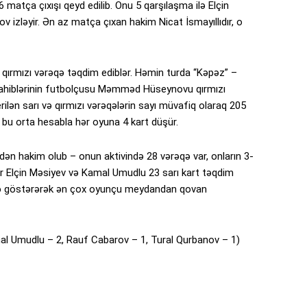
 matça çıxışı qeyd edilib. Onu 5 qarşılaşma ilə Elçin
v izləyir. Ən az matça çıxan hakim Nicat İsmayıllıdır, o
qırmızı vərəqə təqdim ediblər. Həmin turda “Kəpəz” –
sahiblərinin futbolçusu Məmməd Hüseynovu qırmızı
ilən sarı və qırmızı vərəqələrin sayı müvafiq olaraq 205
 bu orta hesabla hər oyuna 4 kart düşür.
n hakim olub – onun aktivində 28 vərəqə var, onların 3-
lər Elçin Məsiyev və Kamal Umudlu 23 sarı kart təqdim
əqə göstərərək ən çox oyunçu meydandan qovan
al Umudlu – 2, Rauf Cabarov – 1, Tural Qurbanov – 1)