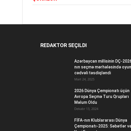
REDAKTOR SEÇILDI
Azərbaycan millisinin DÇ-202
nın seçmə mərhələsində oyu
cədvəli təsdiqləndi
Mart 24, 2025
2026 Dünya Çempionatı üçün
Avropa Seçmə Turu Qrupları
Məlum Oldu
Dekabr 13, 2024
FİFA-nın Klublararası Dünya
Çempionatı-2025: Səbətlər v