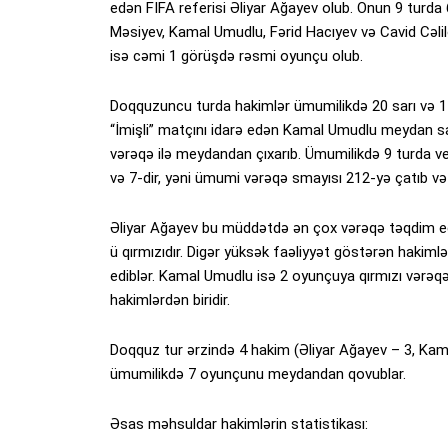
edən FIFA referisi Əliyar Ağayev olub. Onun 9 turda 6
Məsiyev, Kamal Umudlu, Fərid Hacıyev və Cavid Cəlilo
isə cəmi 1 görüşdə rəsmi oyunçu olub.
Doqquzuncu turda hakimlər ümumilikdə 20 sarı və 1 
“İmişli” matçını idarə edən Kamal Umudlu meydan 
vərəqə ilə meydandan çıxarıb. Ümumilikdə 9 turda ver
və 7-dir, yəni ümumi vərəqə smayısı 212-yə çatıb və
Əliyar Ağayev bu müddətdə ən çox vərəqə təqdim edə
ü qırmızıdır. Digər yüksək faəliyyət göstərən hakim
ediblər. Kamal Umudlu isə 2 oyunçuya qırmızı vər
hakimlərdən biridir.
Doqquz tur ərzində 4 hakim (Əliyar Ağayev – 3, Kam
ümumilikdə 7 oyunçunu meydandan qovublar.
Əsas məhsuldar hakimlərin statistikası: