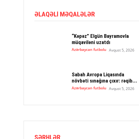
ƏLAQƏLI MƏQALƏLƏR
“Kəpəz” Elgün Bayramovla
müqaviləni uzatdı
Azərbaycan futbolu
Avqust 5, 2026
Sabah Avropa Liqasında
növbəti sınağına çıxır: rəqib...
Azərbaycan futbolu
Avqust 5, 2026
ŞƏRHLƏR