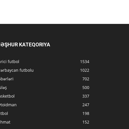
ƏŞHUR KATEQORIYA
rici futbol
1534
zərbaycan futbolu
1022
bərləri
702
üləş
500
asketbol
337
vtoidman
247
tbol
198
ahmat
152