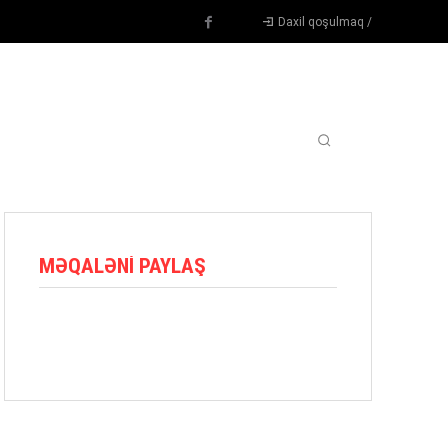
Daxil qoşulmaq /
TENNIS
DIGƏR
OYUNÇULAR
BLOQ
MORE
MƏQALƏNI PAYLAŞ