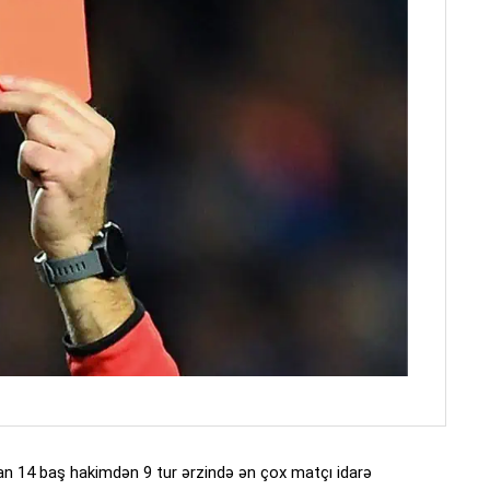
lan 14 baş hakimdən 9 tur ərzində ən çox matçı idarə