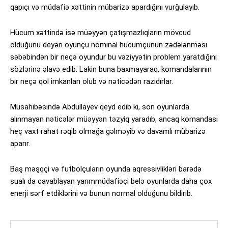
qapıçı və müdafiə xəttinin mübarizə apardığını vurğulayıb.
Hücum xəttində isə müəyyən çatışmazlıqların mövcud
olduğunu deyən oyunçu nominal hücumçunun zədələnməsi
səbəbindən bir neçə oyundur bu vəziyyətin problem yaratdığını
sözlərinə əlavə edib. Lakin buna baxmayaraq, komandalarının
bir neçə qol imkanları olub və nəticədən razıdırlar.
Müsahibəsində Abdullayev qeyd edib ki, son oyunlarda
alınmayan nəticələr müəyyən təzyiq yaradıb, ancaq komandası
heç vaxt rahat rəqib olmağa gəlməyib və davamlı mübarizə
aparır.
Baş məşqçi və futbolçuların oyunda aqressivlikləri barədə
sualı da cavablayan yarımmüdafiəçi belə oyunlarda daha çox
enerji sərf etdiklərini və bunun normal olduğunu bildirib.