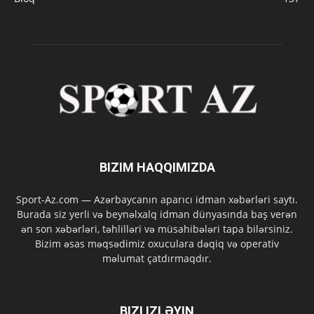
BIZIM HAQQIMIZDA
Sport-Az.com — Azərbaycanın aparıcı idman xəbərləri saytı.
Burada siz yerli və beynəlxalq idman dünyasında baş verən
ən son xəbərləri, təhlilləri və müsahibələri tapa bilərsiniz.
Bizim əsas məqsədimiz oxuculara dəqiq və operativ
məlumat çatdırmaqdır.
BIZI IZLƏYIN