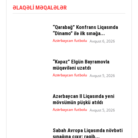
ƏLAQƏLI MƏQALƏLƏR
“Qarabağ” Konfrans Liqasında
“Dinamo” ilə ilk sınağa...
Azərbaycan futbolu
Avqust 6, 2026
“Kəpəz” Elgün Bayramovla
müqaviləni uzatdı
Azərbaycan futbolu
Avqust 5, 2026
Azərbaycan II Liqasında yeni
mövsümün püşkü atıldı
Azərbaycan futbolu
Avqust 5, 2026
Sabah Avropa Liqasında növbəti
sınağına çıxır: rəqib...