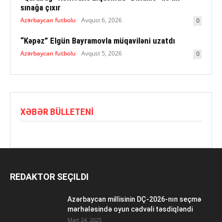
sınağa çıxır
Azərbaycan futbolu
Avqust 6, 2026
0
“Kəpəz” Elgün Bayramovla müqaviləni uzatdı
Azərbaycan futbolu
Avqust 5, 2026
0
XƏBƏR BÜLLETENI
REDAKTOR SEÇILDI
Azərbaycan millisinin DÇ-2026-nın seçmə
mərhələsində oyun cədvəli təsdiqləndi
Mart 24, 2025