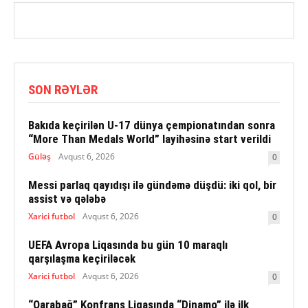
SON RƏYLƏR
Bakıda keçirilən U-17 dünya çempionatından sonra
“More Than Medals World” layihəsinə start verildi
Güləş
Avqust 6, 2026
0
Messi parlaq qayıdışı ilə gündəmə düşdü: iki qol, bir
assist və qələbə
Xarici futbol
Avqust 6, 2026
0
UEFA Avropa Liqasında bu gün 10 maraqlı
qarşılaşma keçiriləcək
Xarici futbol
Avqust 6, 2026
0
“Qarabağ” Konfrans Liqasında “Dinamo” ilə ilk