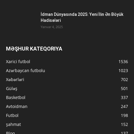
İdman Dünyasında 2025: Yeni İlin Ən Böyük
Hadisələri
Yanvar 4, 2025
MƏŞHUR KATEQORIYA
Xarici futbol
1536
Azərbaycan futbolu
1023
Xəbərləri
702
Güləş
501
Basketbol
337
Avtoidman
247
Futbol
198
şahmat
152
Bloq
137