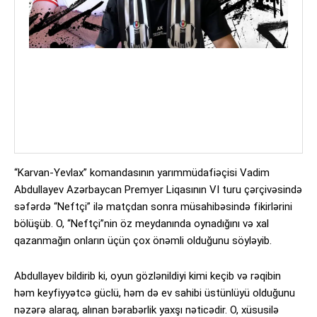
“Karvan-Yevlax” komandasının yarımmüdafiəçisi Vadim
Abdullayev Azərbaycan Premyer Liqasının VI turu çərçivəsində
səfərdə “Neftçi” ilə matçdan sonra müsahibəsində fikirlərini
bölüşüb. O, “Neftçi”nin öz meydanında oynadığını və xal
qazanmağın onların üçün çox önəmli olduğunu söyləyib.
Abdullayev bildirib ki, oyun gözlənildiyi kimi keçib və rəqibin
həm keyfiyyətcə güclü, həm də ev sahibi üstünlüyü olduğunu
nəzərə alaraq, alınan bərabərlik yaxşı nəticədir. O, xüsusilə