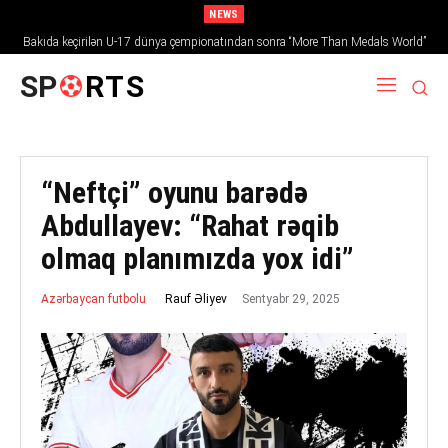
NEWS
Bakıda keçirilən U-17 dünya çempionatından sonra “More Than Medals World”
layihəsinə start verildi
SP
RTS
“Neftçi” oyunu barədə
Abdullayev: “Rahat rəqib
olmaq planımızda yox idi”
Sentyabr 29, 2025
Rauf Əliyev
Azərbaycan futbolu