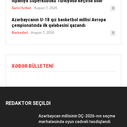
İspaniya Superkuboku Türkiyədə keçirilə bilər
Xarici futbol
Avqust 7, 2026
0
Azərbaycanın U-18 qız basketbol millisi Avropa
çempionatında ilk qələbəsini qazandı
Basketbol
Avqust 7, 2026
0
XƏBƏR BÜLLETENI
REDAKTOR SEÇILDI
Azərbaycan millisinin DÇ-2026-nın seçmə
mərhələsində oyun cədvəli təsdiqləndi