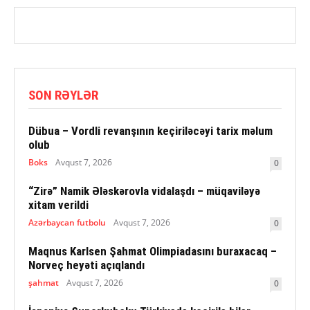
SON RƏYLƏR
Dübua – Vordli revanşının keçiriləcəyi tarix məlum
olub
Boks
Avqust 7, 2026
0
“Zirə” Namik Ələskərovla vidalaşdı – müqaviləyə
xitam verildi
Azərbaycan futbolu
Avqust 7, 2026
0
Maqnus Karlsen Şahmat Olimpiadasını buraxacaq –
Norveç heyəti açıqlandı
şahmat
Avqust 7, 2026
0