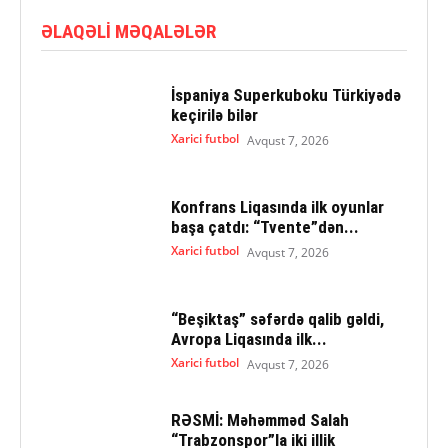
ƏLAQƏLI MƏQALƏLƏR
İspaniya Superkuboku Türkiyədə
keçirilə bilər
Xarici futbol
Avqust 7, 2026
Konfrans Liqasında ilk oyunlar
başa çatdı: “Tvente”dən...
Xarici futbol
Avqust 7, 2026
“Beşiktaş” səfərdə qalib gəldi,
Avropa Liqasında ilk...
Xarici futbol
Avqust 7, 2026
RƏSMİ: Məhəmməd Salah
“Trabzonspor”la iki illik