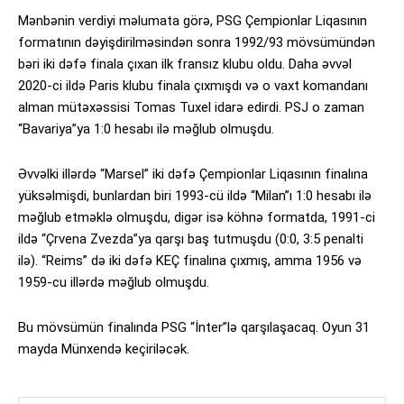
Mənbənin verdiyi məlumata görə, PSG Çempionlar Liqasının
formatının dəyişdirilməsindən sonra 1992/93 mövsümündən
bəri iki dəfə finala çıxan ilk fransız klubu oldu. Daha əvvəl
2020-ci ildə Paris klubu finala çıxmışdı və o vaxt komandanı
alman mütəxəssisi Tomas Tuxel idarə edirdi. PSJ o zaman
“Bavariya”ya 1:0 hesabı ilə məğlub olmuşdu.
Əvvəlki illərdə “Marsel” iki dəfə Çempionlar Liqasının finalına
yüksəlmişdi, bunlardan biri 1993-cü ildə “Milan”ı 1:0 hesabı ilə
məğlub etməklə olmuşdu, digər isə köhnə formatda, 1991-ci
ildə “Çrvena Zvezda”ya qarşı baş tutmuşdu (0:0, 3:5 penalti
ilə). “Reims” də iki dəfə KЕÇ finalına çıxmış, amma 1956 və
1959-cu illərdə məğlub olmuşdu.
Bu mövsümün finalında PSG “İnter”lə qarşılaşacaq. Oyun 31
mayda Münxendə keçiriləcək.