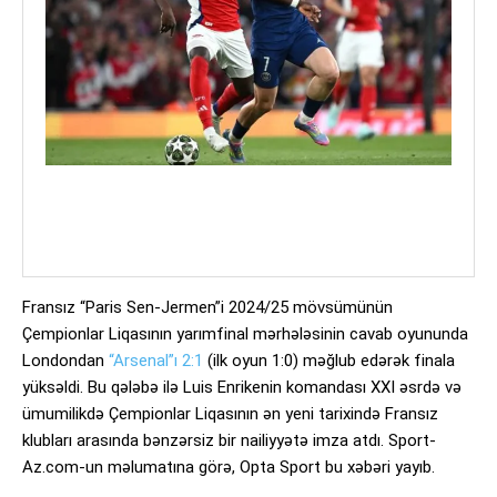
Fransız “Paris Sen-Jermen”i 2024/25 mövsümünün
Çempionlar Liqasının yarımfinal mərhələsinin cavab oyununda
Londondan
“Arsenal”ı 2:1
(ilk oyun 1:0) məğlub edərək finala
yüksəldi. Bu qələbə ilə Luis Enrikenin komandası XXI əsrdə və
ümumilikdə Çempionlar Liqasının ən yeni tarixində Fransız
klubları arasında bənzərsiz bir nailiyyətə imza atdı. Sport-
Az.com-un məlumatına görə, Opta Sport bu xəbəri yayıb.