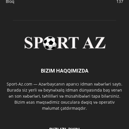
Bloq
137
BIZIM HAQQIMIZDA
Sport-Az.com — Azərbaycanın aparıcı idman xəbərləri saytı.
Burada siz yerli və beynəlxalq idman dünyasında baş verən
ən son xəbərləri, təhlilləri və müsahibələri tapa bilərsiniz.
Bizim əsas məqsədimiz oxuculara dəqiq və operativ
məlumat çatdırmaqdır.