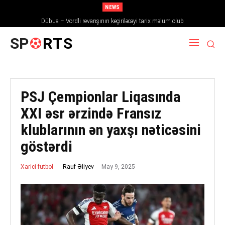
NEWS
Dübua – Vordli revanşının keçiriləcəyi tarix məlum olub
SP
RTS
PSJ Çempionlar Liqasında
XXI əsr ərzində Fransız
klublarının ən yaxşı nəticəsini
göstərdi
May 9, 2025
Rauf Əliyev
Xarici futbol