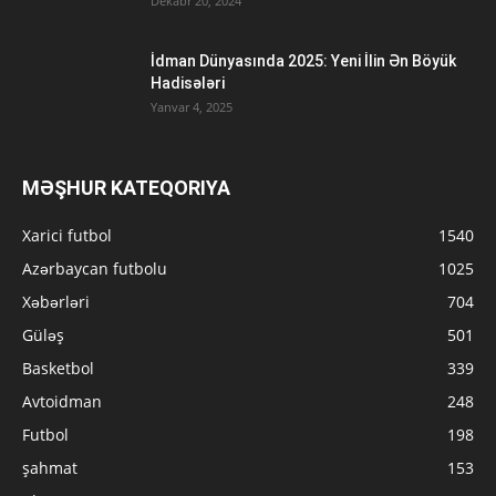
Dekabr 20, 2024
İdman Dünyasında 2025: Yeni İlin Ən Böyük
Hadisələri
Yanvar 4, 2025
MƏŞHUR KATEQORIYA
Xarici futbol
1540
Azərbaycan futbolu
1025
Xəbərləri
704
Güləş
501
Basketbol
339
Avtoidman
248
Futbol
198
şahmat
153