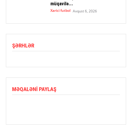
müqavilə...
Xarici futbol
Avqust 6, 2026
ŞƏRHLƏR
MƏQALƏNI PAYLAŞ