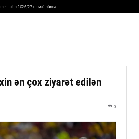
Ağdam klubları 2026/27 mövsümündə
FUTBOL
DÖYÜŞ NÖVLƏRI
ATLETIKA
BASKETBOL
xin ən çox ziyarət edilən
0