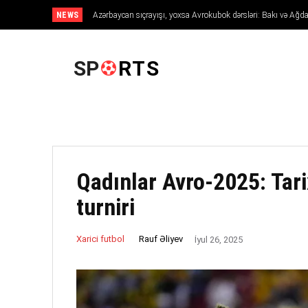
NEWS
Azərbaycan sıçrayışı, yoxsa Avrokubok dərsləri: Bakı və 
Avropanı necə fəth edir
ANA SƏHIFƏ
SP
RTS
Qadınlar Avro-2025: Tari
turniri
Rauf Əliyev
Xarici futbol
İyul 26, 2025