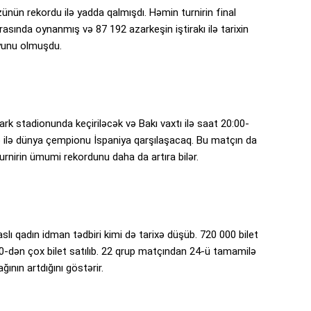
özünün rekordu ilə yadda qalmışdı. Həmin turnirin final
asında oynanmış və 87 192 azarkeşin iştirakı ilə tarixin
oyunu olmuşdu.
Park stadionunda keçiriləcək və Bakı vaxtı ilə saat 20:00-
ə ilə dünya çempionu İspaniya qarşılaşacaq. Bu matçın da
urnirin ümumi rekordunu daha da artıra bilər.
slı qadın idman tədbiri kimi də tarixə düşüb. 720 000 bilet
000-dən çox bilet satılıb. 22 qrup matçından 24-ü tamamilə
ının artdığını göstərir.