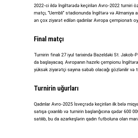
2022-ci ildə İngiltərədə keçirilən Avro-2022 turniri 
matçı, “Uembli” stadionunda İngiltərə və Almaniya ar
ən çox ziyarət edilən qadınlar Avropa çempionatı 
Final matçı
Turnirin finalı 27 iyul tarixində Bazeldəki St. Jakob-
da başlayacaq. Avropanın hazırkı çempionu İngiltər
yüksək ziyarətçi sayına səbəb olacağı gözlənilir və t
Turnirin uğurları
Qadınlar Avro-2025 İsveçrədə keçirilən ilk belə miqya
satışa çıxarılıb və turnirin başlanğıcına qədər 600 
satılıb, bu da azarkeşlərin qadın futboluna olan marağ