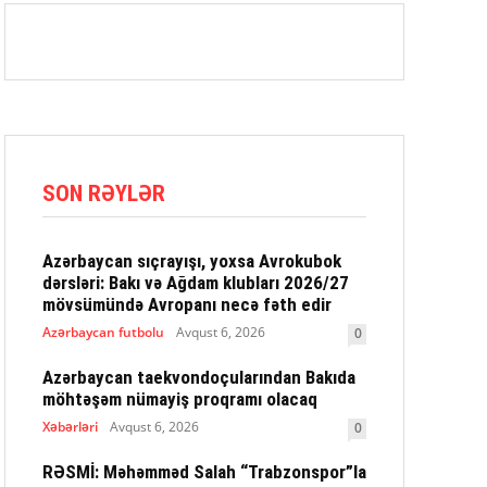
SON RƏYLƏR
Azərbaycan sıçrayışı, yoxsa Avrokubok
dərsləri: Bakı və Ağdam klubları 2026/27
mövsümündə Avropanı necə fəth edir
Azərbaycan futbolu
Avqust 6, 2026
0
Azərbaycan taekvondoçularından Bakıda
möhtəşəm nümayiş proqramı olacaq
Xəbərləri
Avqust 6, 2026
0
RƏSMİ: Məhəmməd Salah “Trabzonspor”la