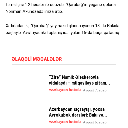
təmsilçisi 1:2 hesabı ilə uduzub. “Qarabağ”ın yeganə qoluna
Nəriman Axundzadə imza atıb.
Xatırladaq ki, “Qarabağ” yay hazırlıqlarına iyunun 18-də Bakıda
başlayıb. Avstriyadakı toplanış isə iyulun 16-da başa çatacaq.
ƏLAQƏLI MƏQALƏLƏR
“Zirə” Namik Ələskərovla
vidalaşdı – müqaviləyə xitam...
Azərbaycan futbolu
Avqust 7, 2026
Azərbaycan sıçrayışı, yoxsa
Avrokubok dərsləri: Bakı və...
Azərbaycan futbolu
Avqust 6, 2026