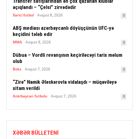
Transfer satışlarından ən çox qazanan klublar
açıqlandı – “Çelsi” zirvədədir
Xarici futbol
Avqust 8, 2026
0
ABŞ mediası azərbaycanlı döyüşçünün UFC-yə
keçidini tələb edir
MMA
Avqust 8, 2026
0
Dübua – Vordli revanşının keçiriləcəyi tarix məlum
olub
Boks
Avqust 7, 2026
0
“Zirə” Namik Ələskərovla vidalaşdı – müqaviləyə
xitam verildi
Azərbaycan futbolu
Avqust 7, 2026
0
XƏBƏR BÜLLETENI