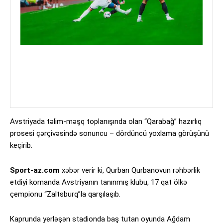
Avstriyada təlim-məşq toplanışında olan “Qarabağ” hazırlıq
prosesi çərçivəsində sonuncu – dördüncü yoxlama görüşünü
keçirib.
Sport-az.com
xəbər verir ki, Qurban Qurbanovun rəhbərlik
etdiyi komanda Avstriyanın tanınmış klubu, 17 qat ölkə
çempionu “Zaltsburq”la qarşılaşıb.
Kaprunda yerləşən stadionda baş tutan oyunda Ağdam