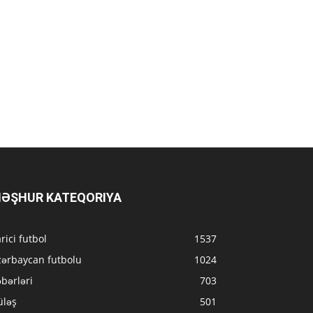
ƏŞHUR KATEQORIYA
rici futbol
1537
zərbaycan futbolu
1024
bərləri
703
üləş
501