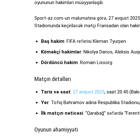
oyununun hakimləri müəyyənləşib.
Sport-az.com-un məlumatına görə, 27 avqust 2025-c
Stadionunda keçiriləcək matçı Fransadan olan hakim
Baş hakim
: FIFA referisi Kleman Tyurpen.
Köməkçi hakimlər
: Nikolya Danos, Aleksis Auqe
Dördüncü hakim
: Romain Lissorg.
Matçın detalları
Tarix və saat
:
27 avqust 2025
, saat 20:45 (Bakı 
Yer
: Tofiq Bəhramov adına Respublika Stadionu,
İlk matçın nəticəsi
: “Qarabağ” səfərdə “Ferent
Oyunun əhəmiyyəti