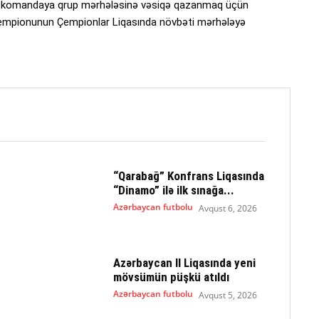
ləbə komandaya qrup mərhələsinə vəsiqə qazanmaq üçün
çempionunun Çempionlar Liqasında növbəti mərhələyə
“Qarabağ” Konfrans Liqasında
“Dinamo” ilə ilk sınağa...
Azərbaycan futbolu
Avqust 6, 2026
Azərbaycan II Liqasında yeni
mövsümün püşkü atıldı
Azərbaycan futbolu
Avqust 5, 2026