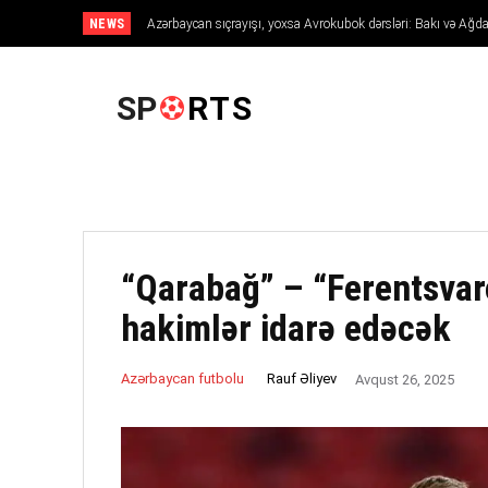
NEWS
Azərbaycan sıçrayışı, yoxsa Avrokubok dərsləri: Bakı və 
Avropanı necə fəth edir
ANA SƏHIFƏ
SP
RTS
“Qarabağ” – “Ferentsvar
hakimlər idarə edəcək
Rauf Əliyev
Azərbaycan futbolu
Avqust 26, 2025