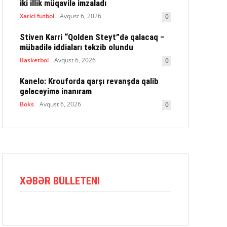
iki illik müqavilə imzaladı
Xarici futbol
Avqust 6, 2026
0
Stiven Karri “Qolden Steyt”də qalacaq –
mübadilə iddiaları təkzib olundu
Basketbol
Avqust 6, 2026
0
Kanelo: Krouforda qarşı revanşda qalib
gələcəyimə inanıram
Boks
Avqust 6, 2026
0
XƏBƏR BÜLLETENI