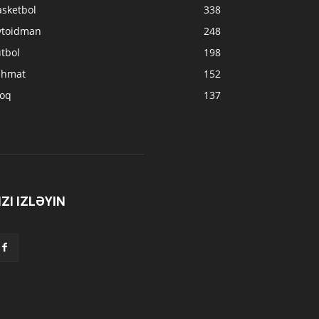
asketbol
338
vtoidman
248
tbol
198
ahmat
152
loq
137
IZI IZLƏYIN