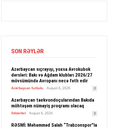
SON RƏYLƏR
Azərbaycan sıçrayışı, yoxsa Avrokubok
dərsləri: Bakı və Ağdam klubları 2026/27
mövsümündə Avropanı necə fəth edir
Azərbaycan futbolu
Avqust 6, 2026
0
Azərbaycan taekvondoçularından Bakıda
möhtəşəm nümayiş proqramı olacaq
Xəbərləri
Avqust 6, 2026
0
RƏSMİ: Məhəmməd Salah “Trabzonspor”la