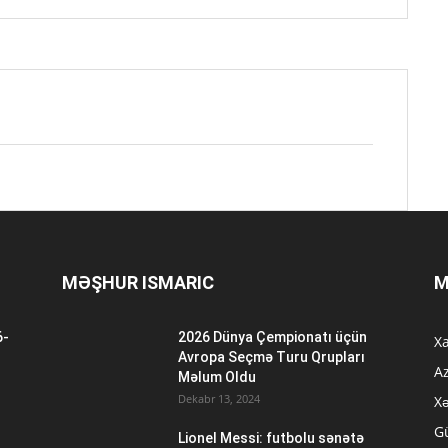
MƏŞHUR ISMARIC
M
6-
2026 Dünya Çempionatı üçün
Xa
n
Avropa Seçmə Turu Qrupları
A
Məlum Oldu
Dekabr 13, 2024
Xə
G
Lionel Messi: futbolu sənətə