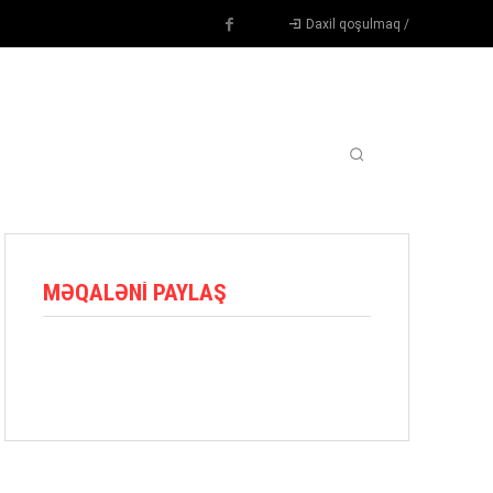
Daxil qoşulmaq /
TENNIS
DIGƏR
OYUNÇULAR
BLOQ
MORE
MƏQALƏNI PAYLAŞ