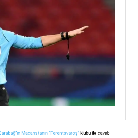
Qarabağ”ın Macarıstanın “Ferentsvaroş”
klubu ilə cavab