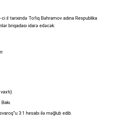
i il tarixində Tofiq Bəhramov adına Respublika
lər briqadası idarə edəcək:
r.
vaxtı).
 Bakı.
svaroş”u 3:1 hesabı ilə məğlub edib.