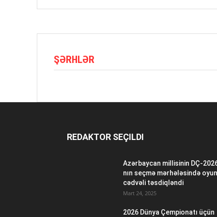
ŞƏRHLƏR
REDAKTOR SEÇILDI
Azərbaycan millisinin DÇ-202
nın seçmə mərhələsində oyu
cədvəli təsdiqləndi
Mart 24, 2025
2026 Dünya Çempionatı üçün