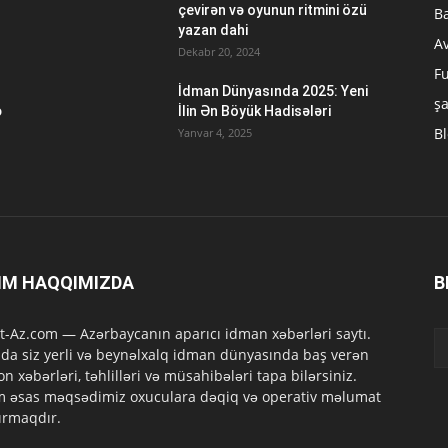
çevirən və oyunun ritmini özü
B
yazan dahi
A
Dekabr 20, 2024
Fu
İdman Dünyasında 2025: Yeni
ş
ə
İlin Ən Böyük Hadisələri
B
Yanvar 4, 2025
IM HAQQIMIZDA
B
t-Az.com — Azərbaycanın aparıcı idman xəbərləri saytı.
da siz yerli və beynəlxalq idman dünyasında baş verən
on xəbərləri, təhlilləri və müsahibələri tapa bilərsiniz.
m əsas məqsədimiz oxuculara dəqiq və operativ məlumat
ırmaqdır.