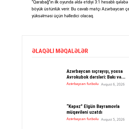
“Qarabağ”ın ilk oyunda əldə etdiyi 3:1 hesablı qə
böyük üstünlük verir. Bu cavab matçı Azərbaycan 
yüksəlməsi üçün həlledici olacaq.
ƏLAQƏLI MƏQALƏLƏR
Azərbaycan sıçrayışı, yoxsa
Avrokubok dərsləri: Bakı və...
Azərbaycan futbolu
Avqust 6, 2026
“Kəpəz” Elgün Bayramovla
müqaviləni uzatdı
Azərbaycan futbolu
Avqust 5, 2026