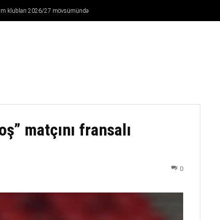
Ağdam klubları 2026/27 mövsümündə
FUTBOL
DÖYÜŞ NÖVLƏRI
ATLETIKA
BASKETBOL
oş” matçını fransalı
0