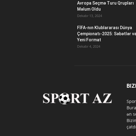
Avropa Seçmə Turu Qrupları
Məlum Oldu
Dekabr 13, 2024
FİFA-nın Klublararası Dünya
Çempionatı-2025: Səbətlər v
Yeni Format
Dekabr 4, 2024
BIZ
Spor
Bura
ən s
Bizi
çatd