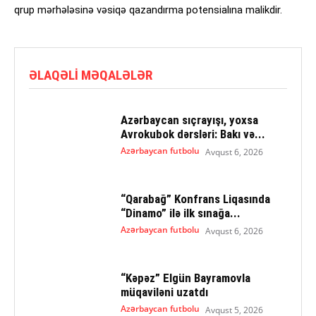
qrup mərhələsinə vəsiqə qazandırma potensialına malikdir.
ƏLAQƏLI MƏQALƏLƏR
Azərbaycan sıçrayışı, yoxsa
Avrokubok dərsləri: Bakı və...
Azərbaycan futbolu
Avqust 6, 2026
“Qarabağ” Konfrans Liqasında
“Dinamo” ilə ilk sınağa...
Azərbaycan futbolu
Avqust 6, 2026
“Kəpəz” Elgün Bayramovla
müqaviləni uzatdı
Azərbaycan futbolu
Avqust 5, 2026