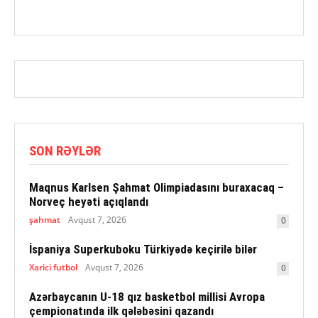
SON RƏYLƏR
Maqnus Karlsen Şahmat Olimpiadasını buraxacaq –
Norveç heyəti açıqlandı
şahmat
Avqust 7, 2026
0
İspaniya Superkuboku Türkiyədə keçirilə bilər
Xarici futbol
Avqust 7, 2026
0
Azərbaycanın U-18 qız basketbol millisi Avropa
çempionatında ilk qələbəsini qazandı