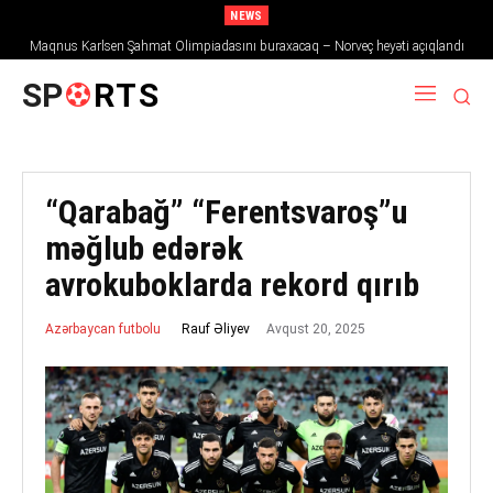
NEWS
Maqnus Karlsen Şahmat Olimpiadasını buraxacaq – Norveç heyəti açıqlandı
SP
RTS
“Qarabağ” “Ferentsvaroş”u
məğlub edərək
avrokuboklarda rekord qırıb
Avqust 20, 2025
Rauf Əliyev
Azərbaycan futbolu