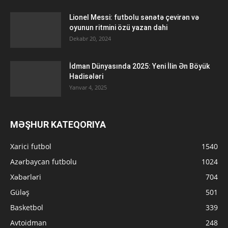
Lionel Messi: futbolu sənətə çevirən və
oyunun ritmini özü yazan dahi
Dekabr 20, 2024
İdman Dünyasında 2025: Yeni İlin Ən Böyük
Hadisələri
Yanvar 4, 2025
MƏŞHUR KATEQORIYA
Xarici futbol
1540
Azərbaycan futbolu
1024
Xəbərləri
704
Güləş
501
Basketbol
339
Avtoidman
248