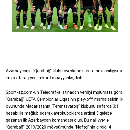
Azərbaycanın “Qarabağ” klubu avrokuboklarda tarixi nailiyyətə
imza ataraq yeni rekord müəyyənləşdirib.
Sport-az.com-un Teleqraf-a istinadən verdiyi məlumata görə,
“Qarabağ” UEFA Çempionlar Liqasının pley-off mərhələsinin ilk
oyununda Macarıstanın “Ferentsvaroş” klubunu səfərdə 3:1
hesabı ilə məğlub edərək avrokuboklarda ardıcıl 5 qələbə
qazanan ilk Azərbaycan komandası olub. Bu nailiyyətlə
“Qarabağ” 2019/2020 mövsümündə “Neftçi”nin qırdığı 4