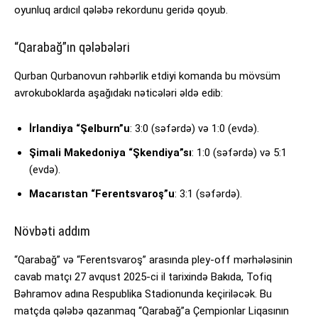
oyunluq ardıcıl qələbə rekordunu geridə qoyub.
“Qarabağ”ın qələbələri
Qurban Qurbanovun rəhbərlik etdiyi komanda bu mövsüm
avrokuboklarda aşağıdakı nəticələri əldə edib:
İrlandiya “Şelburn”u
: 3:0 (səfərdə) və 1:0 (evdə).
Şimali Makedoniya “Şkendiya”sı
: 1:0 (səfərdə) və 5:1
(evdə).
Macarıstan “Ferentsvaroş”u
: 3:1 (səfərdə).
Növbəti addım
“Qarabağ” və “Ferentsvaroş” arasında pley-off mərhələsinin
cavab matçı 27 avqust 2025-ci il tarixində Bakıda, Tofiq
Bəhramov adına Respublika Stadionunda keçiriləcək. Bu
matçda qələbə qazanmaq “Qarabağ”a Çempionlar Liqasının