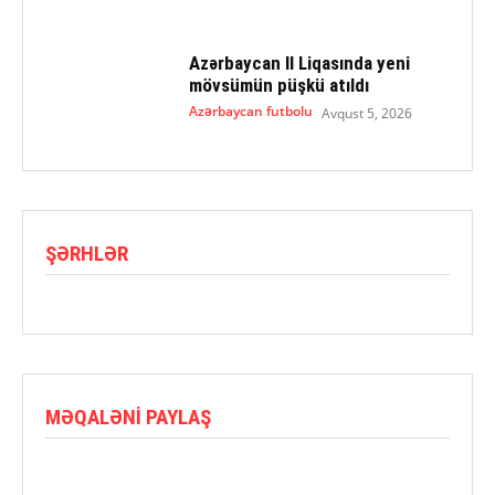
Azərbaycan II Liqasında yeni
mövsümün püşkü atıldı
Azərbaycan futbolu
Avqust 5, 2026
ŞƏRHLƏR
MƏQALƏNI PAYLAŞ