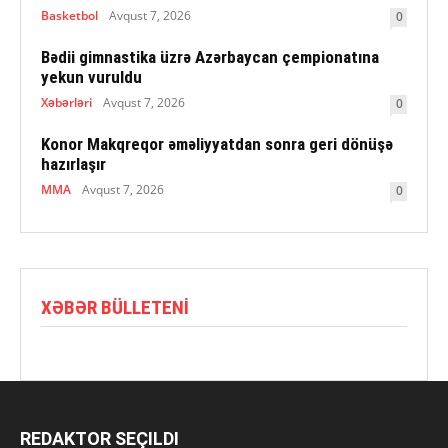
Basketbol
Avqust 7, 2026
0
Bədii gimnastika üzrə Azərbaycan çempionatına
yekun vuruldu
Xəbərləri
Avqust 7, 2026
0
Konor Makqreqor əməliyyatdan sonra geri dönüşə
hazırlaşır
MMA
Avqust 7, 2026
0
XƏBƏR BÜLLETENI
REDAKTOR SEÇILDI