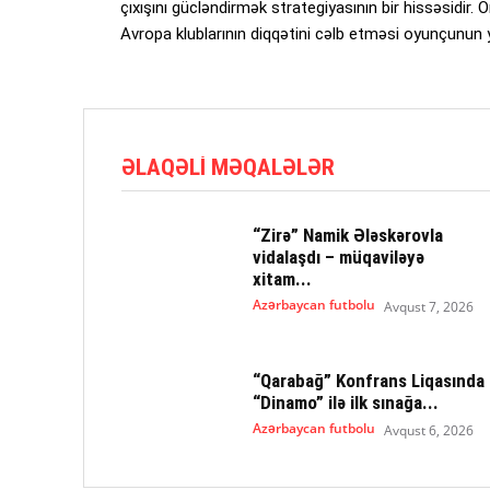
çıxışını gücləndirmək strategiyasının bir hissəsidir
Avropa klublarının diqqətini cəlb etməsi oyunçunun y
ƏLAQƏLI MƏQALƏLƏR
“Zirə” Namik Ələskərovla
vidalaşdı – müqaviləyə
xitam...
Azərbaycan futbolu
Avqust 7, 2026
“Qarabağ” Konfrans Liqasında
“Dinamo” ilə ilk sınağa...
Azərbaycan futbolu
Avqust 6, 2026