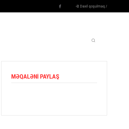
Daxil qoşulmaq /
TENNIS
DIGƏR
OYUNÇULAR
BLOQ
MORE
MƏQALƏNI PAYLAŞ