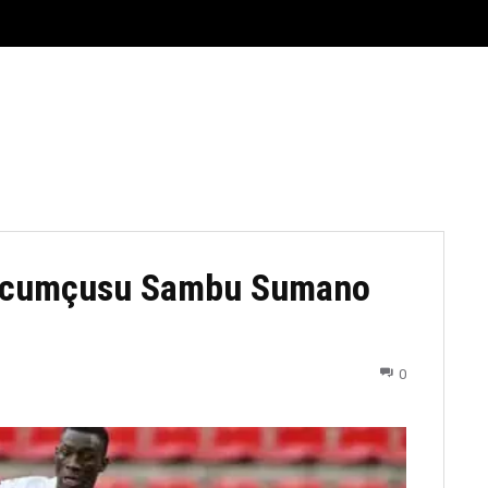
FUTBOL
DÖYÜŞ NÖVLƏRI
ATLETIKA
BASKETBOL
hücumçusu Sambu Sumano
0