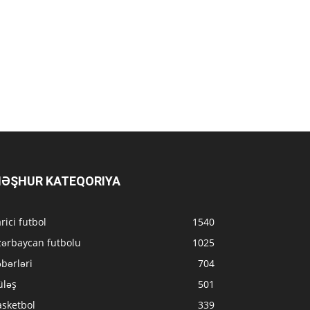
ƏŞHUR KATEQORIYA
rici futbol
1540
zərbaycan futbolu
1025
bərləri
704
üləş
501
asketbol
339