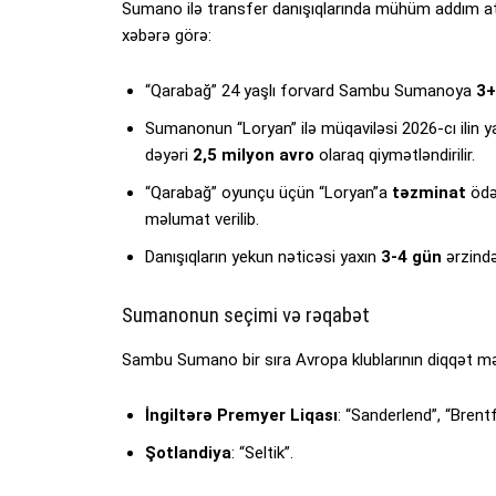
Sumano ilə transfer danışıqlarında mühüm addım at
xəbərə görə:
“Qarabağ” 24 yaşlı forvard Sambu Sumanoya
3+
Sumanonun “Loryan” ilə müqaviləsi 2026-cı ilin y
dəyəri
2,5 milyon avro
olaraq qiymətləndirilir.
“Qarabağ” oyunçu üçün “Loryan”a
təzminat
ödə
məlumat verilib.
Danışıqların yekun nəticəsi yaxın
3-4 gün
ərzində
Sumanonun seçimi və rəqabət
Sambu Sumano bir sıra Avropa klublarının diqqət mə
İngiltərə Premyer Liqası
: “Sanderlend”, “Brentf
Şotlandiya
: “Seltik”.