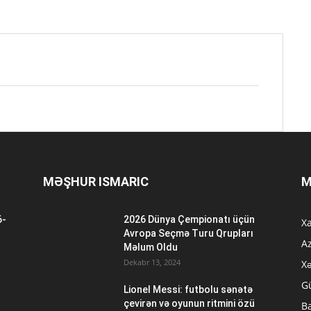
MƏŞHUR ISMARIC
M
6-
2026 Dünya Çempionatı üçün
Xa
n
Avropa Seçmə Turu Qrupları
A
Məlum Oldu
Dekabr 13, 2024
Xə
G
Lionel Messi: futbolu sənətə
çevirən və oyunun ritmini özü
B