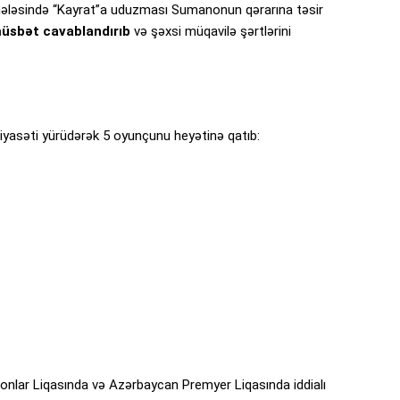
rhələsində “Kayrat”a uduzması Sumanonun qərarına təsir
üsbət cavablandırıb
və şəxsi müqavilə şərtlərini
iyasəti yürüdərək 5 oyunçunu heyətinə qatıb:
lar Liqasında və Azərbaycan Premyer Liqasında iddialı