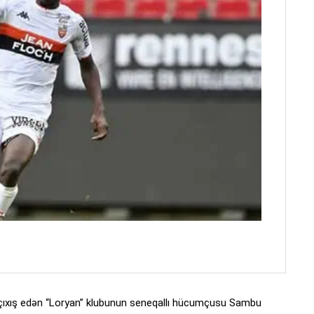
ıxış edən “Loryan” klubunun seneqallı hücumçusu Sambu