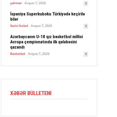
şahmat
Avqust 7, 2026
0
İspaniya Superkuboku Türkiyədə keçirilə
bilər
Xarici futbol
Avqust 7, 2026
0
Azərbaycanın U-18 qız basketbol millisi
Avropa çempionatında ilk qələbəsini
qazandı
Basketbol
Avqust 7, 2026
0
XƏBƏR BÜLLETENI