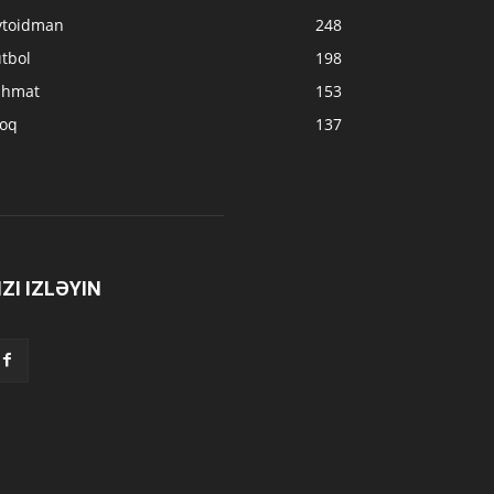
vtoidman
248
tbol
198
ahmat
153
loq
137
IZI IZLƏYIN