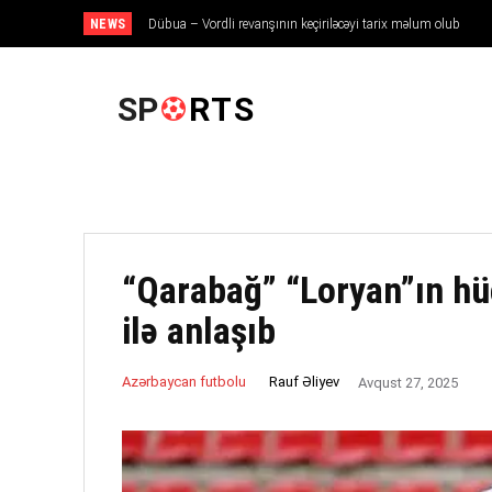
NEWS
Dübua – Vordli revanşının keçiriləcəyi tarix məlum olub
ANA SƏHIFƏ
SP
RTS
“Qarabağ” “Loryan”ın 
ilə anlaşıb
Rauf Əliyev
Azərbaycan futbolu
Avqust 27, 2025