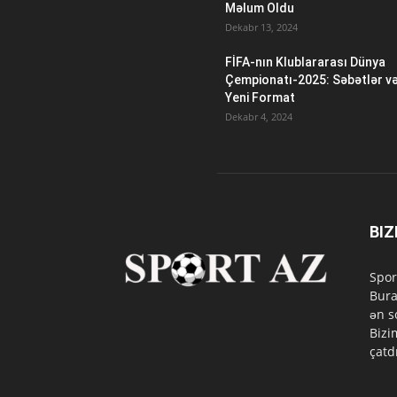
Məlum Oldu
Dekabr 13, 2024
FİFA-nın Klublararası Dünya
Çempionatı-2025: Səbətlər v
Yeni Format
Dekabr 4, 2024
BIZ
Spor
Bura
ən s
Bizi
çatd