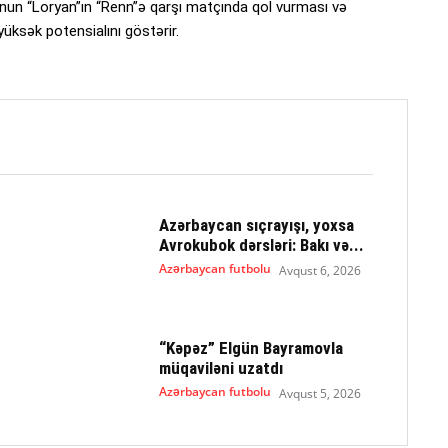
. Onun “Loryan”ın “Renn”ə qarşı matçında qol vurması və
üksək potensialını göstərir.
Azərbaycan sıçrayışı, yoxsa
Avrokubok dərsləri: Bakı və...
Azərbaycan futbolu
Avqust 6, 2026
“Kəpəz” Elgün Bayramovla
müqaviləni uzatdı
Azərbaycan futbolu
Avqust 5, 2026