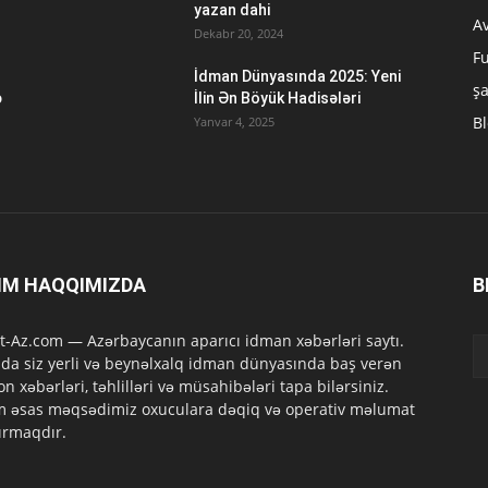
yazan dahi
A
Dekabr 20, 2024
Fu
İdman Dünyasında 2025: Yeni
ş
ə
İlin Ən Böyük Hadisələri
B
Yanvar 4, 2025
IM HAQQIMIZDA
B
t-Az.com — Azərbaycanın aparıcı idman xəbərləri saytı.
da siz yerli və beynəlxalq idman dünyasında baş verən
on xəbərləri, təhlilləri və müsahibələri tapa bilərsiniz.
m əsas məqsədimiz oxuculara dəqiq və operativ məlumat
ırmaqdır.