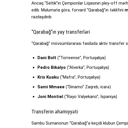
Ancaq “Seltik”in Çempionlar Liqasının pley-off mə
edib. Məlumata görə, forvard “Qarabağ”ın təklifini
m
razılaşdırıb.
“Qarabağ”ın yay transferləri
“Qarabağ” mövsümlərarası fasilədə aktiv transfer s
Dani Bolt
(“Torreense”, Portuqaliya)
Pedro Bikalyo
(“Alverka”, Portuqaliya)
Kris Kuaku
(“Mafra”, Portuqaliya)
Sami Mmaee
(“Dinamo” Zaqreb, icarə)
Joni Montiel
(“Rayo Valyekano”, İspaniya)
Transferin əhəmiyyəti
Sambu Sumanonun “Qarabağ”a keçidi klubun Çempion