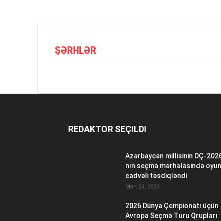
ŞƏRHLƏR
REDAKTOR SEÇILDI
Azərbaycan millisinin DÇ-202
nın seçmə mərhələsində oyu
cədvəli təsdiqləndi
Mart 24, 2025
2026 Dünya Çempionatı üçün
Avropa Seçmə Turu Qrupları