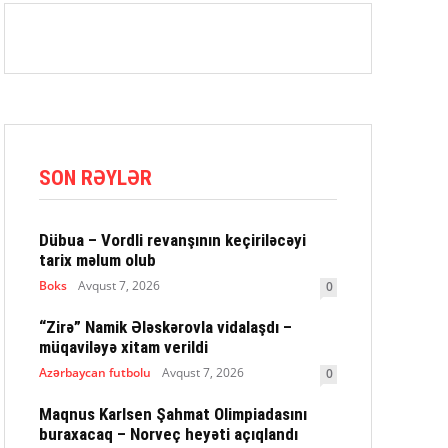
SON RƏYLƏR
Dübua – Vordli revanşının keçiriləcəyi
tarix məlum olub
Boks
Avqust 7, 2026
0
“Zirə” Namik Ələskərovla vidalaşdı –
müqaviləyə xitam verildi
Azərbaycan futbolu
Avqust 7, 2026
0
Maqnus Karlsen Şahmat Olimpiadasını
buraxacaq – Norveç heyəti açıqlandı