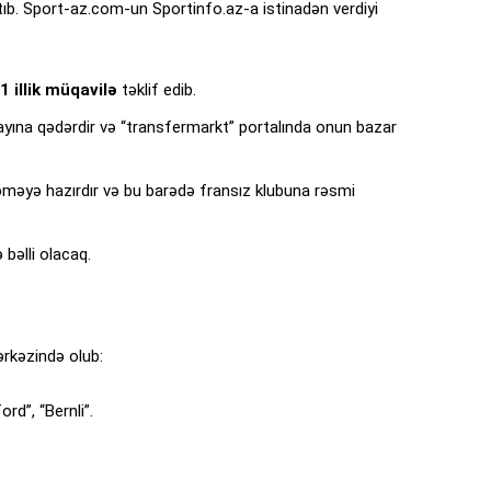
ıb. Sport-az.com-un Sportinfo.az-a istinadən verdiyi
1 illik müqavilə
təklif edib.
ayına qədərdir və “transfermarkt” portalında onun bazar
məyə hazırdır və bu barədə fransız klubuna rəsmi
 bəlli olacaq.
rkəzində olub:
ord”, “Bernli”.